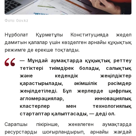
Фото: Gov.kz
Нұрболат Құрметұлы Конституцияда жедел
дамитын қалалар үшін көзделген арнайы құқықтық
режимге де ерекше тоқталды.
— Мұндай аумақтарда құқықтық реттеу
тетіктері тиімдірек болады, салықтық
және кедендік жеңілдіктер
қарастырылады, әкімшілік рәсімдер
жеңілдетіледі. Бұл жерлерде цифрлық
агломерациялар, инновациялық
кластерлер мен технологиялық
стартаптар қалыптасады, — деді ол.
Сарапшы пікірінше, жекелеген аумақтарда
ресурстарды шоғырландырып, арнайы жағдай