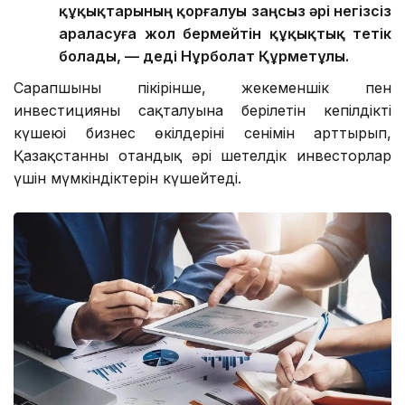
құқықтарының қорғалуы заңсыз әрі негізсіз
араласуға жол бермейтін құқықтық тетік
болады, — деді Нұрболат Құрметұлы.
Сарапшының пікірінше, жекеменшік пен
инвестицияның сақталуына берілетін кепілдіктің
күшеюі бизнес өкілдерінің сенімін арттырып,
Қазақстанның отандық әрі шетелдік инвесторлар
үшін мүмкіндіктерін күшейтеді.