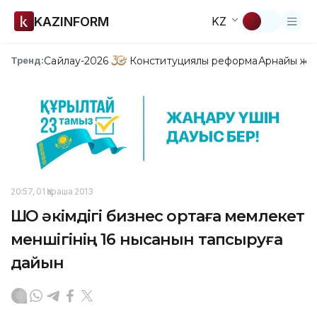
KAZINFORM
KZ
Сайлау-2026
Конституциялық реформа
Арнайы жо
Тренд:
20:57, 01 Қараша 2013
ШҚО әкімдігі бизнес ортаға мемлекет
меншігінің 16 нысанын тапсыруға
дайын