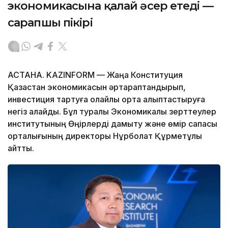
экономикасына қалай әсер етеді —
сарапшы пікірі
АСТАНА. KAZINFORM — Жаңа Конституция
Қазақстан экономикасын әртараптандырып,
инвестиция тартуға қолайлы орта қалыптастыруға
негіз қалайды. Бұл туралы Экономикалық зерттеулер
институтының Өңірлерді дамыту және өмір сапасы
орталығының директоры Нұрболат Құрметұлы
айтты.