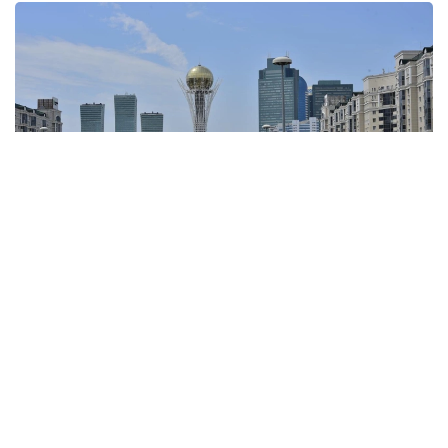
Фото: Kazinform
1. Халық саны —
1 674 699 адам
(2026 жылғы 1
маусымдағы жағдай бойынша).