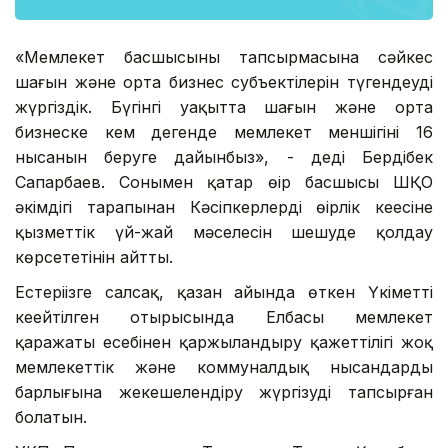
«Мемлекет басшысының тапсырмасына сәйкес
шағын және орта бизнес субъектілерін түгендеуді
жүргіздік. Бүгінгі уақытта шағын және орта
бизнеске кем дегенде мемлекет меншігінің 16
нысанын беруге дайынбыз», - деді Бердібек
Сапарбаев. Сонымен қатар өңір басшысы ШҚО
әкімдігі тарапынан Кәсіпкерлердің өңірлік кеңесіне
қызметтік үй-жай мәселесін шешуде қолдау
көрсететінін айтты.
Естеріңізге салсақ, қазан айында өткен Үкіметтің
кеңейтілген отырысында Елбасы мемлекет
қаражаты есебінен қаржыландыру қажеттілігі жоқ
мемлекеттік және коммуналдық нысандардың
барлығына жекешелендіру жүргізуді тапсырған
болатын.