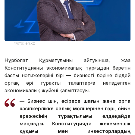
Фото: eri.kz
Нұрболат Құрметұлының айтуынша, жаңа
Конституцияның экономикалық тұрғыдан беретін
басты нәтижелерінің бірі — бизнестің бәріне бірдей
ортақ әрі тұрақты талаптарға негізделген
экономикалық жүйенің қалыптасуы.
— Бизнес үшін, әсіресе шағын және орта
кәсіпкерлікке салық мөлшерінен гөрі, ойын
ережесінің тұрақтылығы әлдеқайда
маңызды. Конституцияда жекеменшік
құқығы мен инвесторлардың