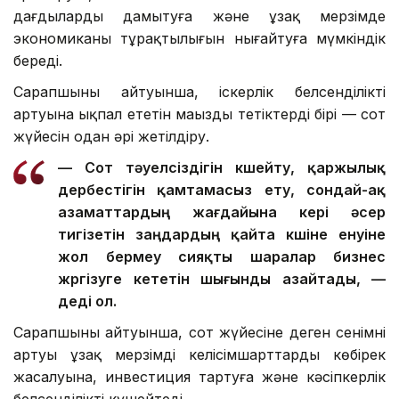
дағдыларды дамытуға және ұзақ мерзімде
экономиканың тұрақтылығын нығайтуға мүмкіндік
береді.
Сарапшының айтуынша, іскерлік белсенділіктің
артуына ықпал ететін маңызды тетіктердің бірі — сот
жүйесін одан әрі жетілдіру.
— Сот тәуелсіздігін күшейту, қаржылық
дербестігін қамтамасыз ету, сондай-ақ
азаматтардың жағдайына кері әсер
тигізетін заңдардың қайта күшіне енуіне
жол бермеу сияқты шаралар бизнес
жүргізуге кететін шығынды азайтады, —
деді ол.
Сарапшының айтуынша, сот жүйесіне деген сенімнің
артуы ұзақ мерзімді келісімшарттардың көбірек
жасалуына, инвестиция тартуға және кәсіпкерлік