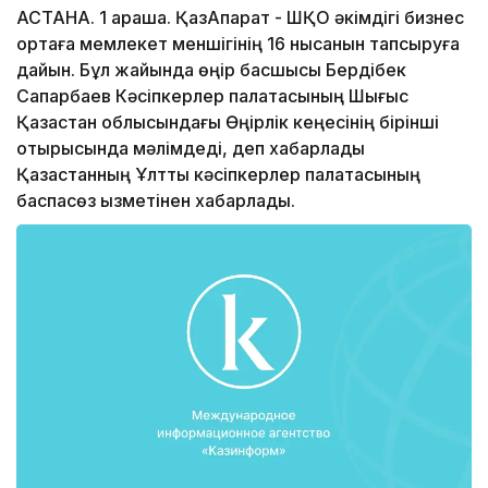
АСТАНА. 1 қараша. ҚазАқпарат - ШҚО әкімдігі бизнес
ортаға мемлекет меншігінің 16 нысанын тапсыруға
дайын. Бұл жайында өңір басшысы Бердібек
Сапарбаев Кәсіпкерлер палатасының Шығыс
Қазақстан облысындағы Өңірлік кеңесінің бірінші
отырысында мәлімдеді, деп хабарлады
Қазақстанның Ұлттық кәсіпкерлер палатасының
баспасөз қызметінен хабарлады.