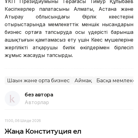
ҰКП Президиумының Төрағасы Тимур Құлыбаев
Кәсіпкерлер палатасының Алматы, Астана және
Атырау облысындағы Өңірлік кеңестерінің
отырыстарында мемлекеттік меншік нысандарын
бизнес ортаға тапсыруда осы үдерістің барынша
ашықтығын қамтамасыз ету үшін Кеңес мүшелеріне
жергілікті атқарушы билік өкілдерімен бірлесіп
жұмыс жасауды тапсырды.
Шағын және орта бизнес
Аймақ
Басқа мемлекет
без автора
Авторлар
11:00, 06 Шілде 2026
Жаңа Конституция ел