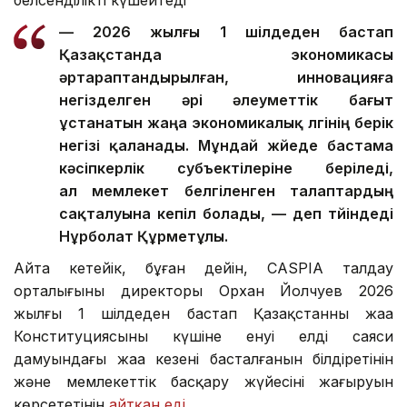
белсенділікті күшейтеді
— 2026 жылғы 1 шілдеден бастап
Қазақстанда экономикасы
әртараптандырылған, инновацияға
негізделген әрі әлеуметтік бағыт
ұстанатын жаңа экономикалық үлгінің берік
негізі қаланады. Мұндай жүйеде бастама
кәсіпкерлік субъектілеріне беріледі,
ал мемлекет белгіленген талаптардың
сақталуына кепіл болады, — деп түйіндеді
Нұрболат Құрметұлы.
Айта кетейік, бұған дейін, CASPIA талдау
орталығының директоры Орхан Йолчуев 2026
жылғы 1 шілдеден бастап Қазақстанның жаңа
Конституциясының күшіне енуі елдің саяси
дамуындағы жаңа кезеңнің басталғанын білдіретінін
және мемлекеттік басқару жүйесінің жаңғыруын
көрсететінін
айтқан еді.