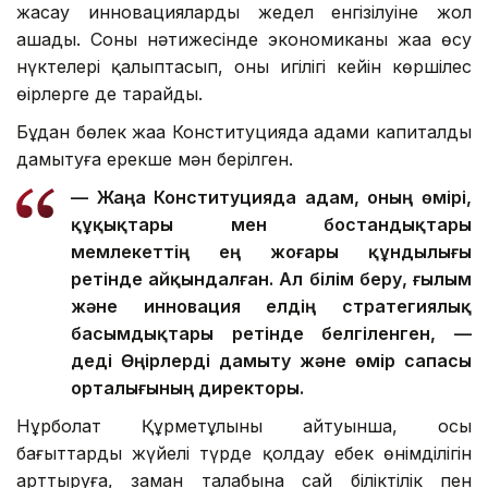
жасау инновациялардың жедел енгізілуіне жол
ашады. Соның нәтижесінде экономиканың жаңа өсу
нүктелері қалыптасып, оның игілігі кейін көршілес
өңірлерге де тарайды.
Бұдан бөлек жаңа Конституцияда адами капиталды
дамытуға ерекше мән берілген.
— Жаңа Конституцияда адам, оның өмірі,
құқықтары мен бостандықтары
мемлекеттің ең жоғары құндылығы
ретінде айқындалған. Ал білім беру, ғылым
және инновация елдің стратегиялық
басымдықтары ретінде белгіленген, —
деді Өңірлерді дамыту және өмір сапасы
орталығының директоры.
Нұрболат Құрметұлының айтуынша, осы
бағыттарды жүйелі түрде қолдау еңбек өнімділігін
арттыруға, заман талабына сай біліктілік пен