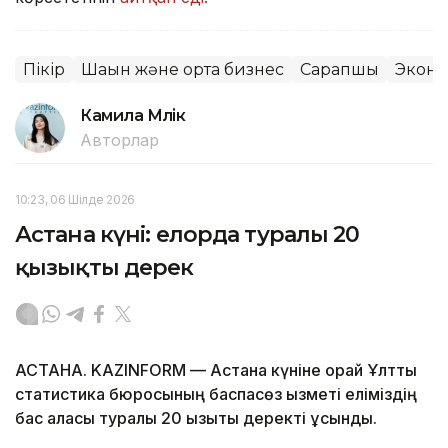
Пікір
Шағын және орта бизнес
Сарапшы
Экон
Камила Мүлік
Авторлар
10:23, 06 Шілде 2026
Астана күні: елорда туралы 20
қызықты дерек
АСТАНА. KAZINFORM — Астана күніне орай Ұлттық
статистика бюросының баспасөз қызметі еліміздің
бас қаласы туралы 20 қызықты деректі ұсынды.