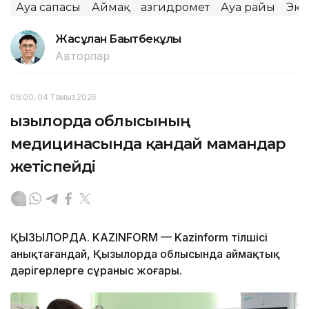
Ауа сапасы
Аймақ
Қазгидромет
Ауа райы
Эко
Жасұлан Бақытбекұлы
Авторлар
06:00, 04 Тамыз 2026
Қызылорда облысының
медицинасында қандай мамандар
жетіспейді
ҚЫЗЫЛОРДА. KAZINFORM — Kazinform тілшісі
анықтағандай, Қызылорда облысында аймақтық
дәрігерлерге сұраныс жоғары.