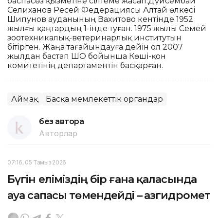
баспасөз қызметіне сілтеме жасап.Дүйсембай
Селиханов Ресей Федерациясы Алтай өлкесі
Шипунов ауданының Вахитово кентінде 1952
жылғы қаңтардың 1-інде туған. 1975 жылы Семей
зоотехникалық-ветеринарлық институтын
бітірген. Жаңа тағайындауға дейін ол 2007
жылдан бастап ШҚО бойынша Көші-қон
комитетінің департаментін басқарған.
Аймақ
Басқа мемлекеттік органдар
без автора
Авторлар
07:16, 05 Тамыз 2026
Бүгін еліміздің бір ғана қаласында
ауа сапасы төмендейді – Қазгидромет