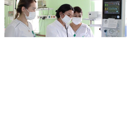
Фото: Қызылорда облыстық денсаулық сақтау
басқармасы
Тапшылық қала мен ауылда бірдей байқалады.
— Осы уақытқа дейін реаниматолог көбірек
жетіспейтін, бүгінде бұл тапшылық сейілді.
Аудандарға акушер-гинекологтар аса
қажет. Емханаларда балалар хирургі, УЗИ-