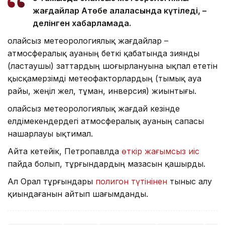
жағдайлар Ақтөбе қалаласында күтіледі, –
делінген хабарламада.
Қолайсыз метеорологиялық жағдайлар –
атмосфералық ауаның беткі қабатында зиянды
(ластаушы) заттардың шоғырлануына ықпал ететін
қысқамерзімді метеофакторлардың (тымық ауа
райы, жеңіл жел, тұман, инверсия) жиынтығы.
Қолайсыз метеорологиялық жағдай кезінде
елдімекендердегі атмосфералық ауаның сапасы
нашарлауы ықтимал.
Айта кетейік, Петропавлда
өткір жағымсыз иіс
пайда болып, тұрғындардың мазасын қашырды.
Ал Орал тұрғындары
полигон түтінінен
тыныс алу
қиындағанын айтып шағымданды.