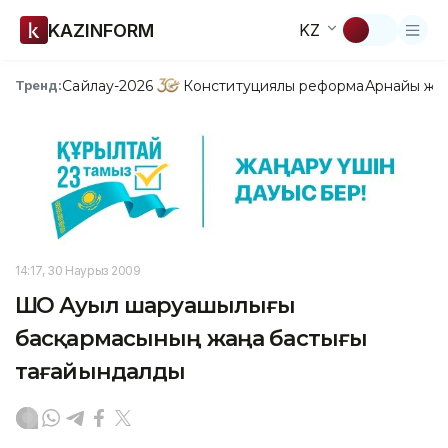
KAZINFORM
KZ
Сайлау-2026
Конституциялық реформа
Арнайы жо
Тренд:
14:17, 30 Наурыз 2009
ШҚО Ауыл шаруашылығы
басқармасының жаңа бастығы
тағайындалды