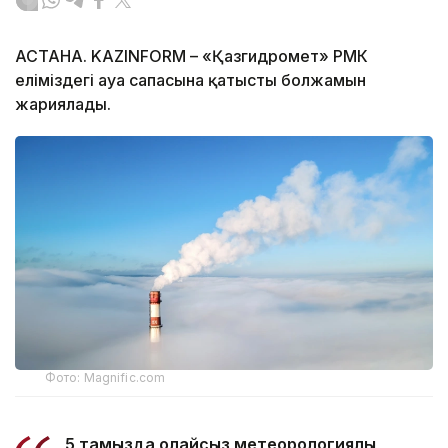
АСТАНА. KAZINFORM – «Қазгидромет» РМК
еліміздегі ауа сапасына қатысты болжамын
жариялады.
Фото: Magnific.com
5 тамызда қолайсыз метеорологиялық