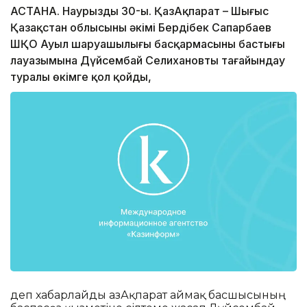
АСТАНА. Наурыздың 30-ы. ҚазАқпарат – Шығыс
Қазақстан облысының әкімі Бердібек Сапарбаев
ШҚО Ауыл шаруашылығы басқармасының бастығы
лауазымына Дүйсембай Селихановты тағайындау
туралы өкімге қол қойды,
деп хабарлайды ҚазАқпарат аймақ басшысының