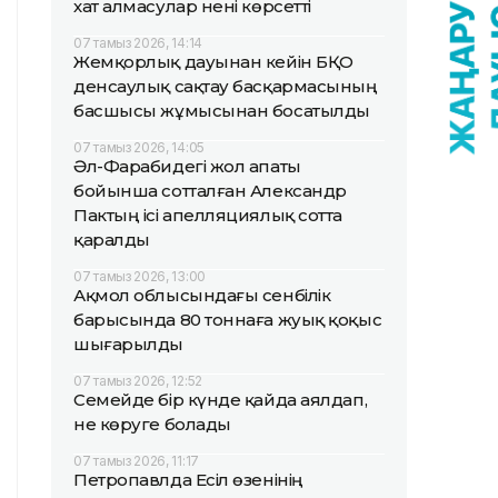
хат алмасулар нені көрсетті
07 тамыз 2026, 14:14
Жемқорлық дауынан кейін БҚО
денсаулық сақтау басқармасының
басшысы жұмысынан босатылды
07 тамыз 2026, 14:05
Әл-Фарабидегі жол апаты
бойынша сотталған Александр
Пактың ісі апелляциялық сотта
қаралды
07 тамыз 2026, 13:00
Ақмол облысындағы сенбілік
барысында 80 тоннаға жуық қоқыс
шығарылды
07 тамыз 2026, 12:52
Семейде бір күнде қайда аялдап,
не көруге болады
07 тамыз 2026, 11:17
Петропавлда Есіл өзенінің