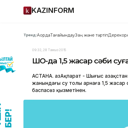
KAZINFORM
Ақорда
Тағайындау
Заң және тәртіп
Дерекқор
Тренд:
09:32, 28 Тамыз 2015
ШҚО-да 1,5 жасар сәби суғ
АСТАНА. ҚазАқпарат - Шығыс Қазақст
жанындағы су толы арнаға 1,5 жасар
баспасөз қызметінен.