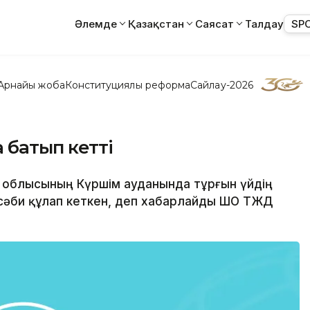
Әлемде
Қазақстан
Саясат
Талдау
SP
Арнайы жоба
Конституциялық реформа
Сайлау-2026
а батып кетті
ан облысының Күршім ауданында тұрғын үйдің
 сәби құлап кеткен, деп хабарлайды ШҚО ТЖД