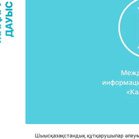
Шығысқазақстандық құтқарушылар әлеуме