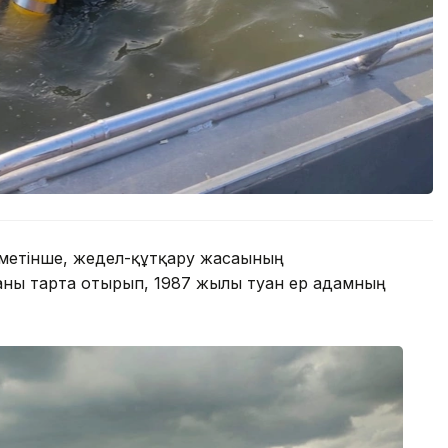
іметінше, жедел-құтқару жасағының
аны тарта отырып, 1987 жылы туған ер адамның