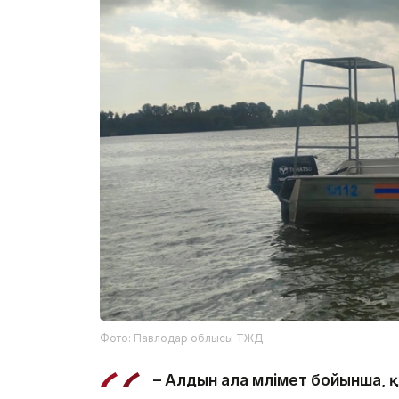
Фото: Павлодар облысы ТЖД
– Алдын ала мәлімет бойынша,