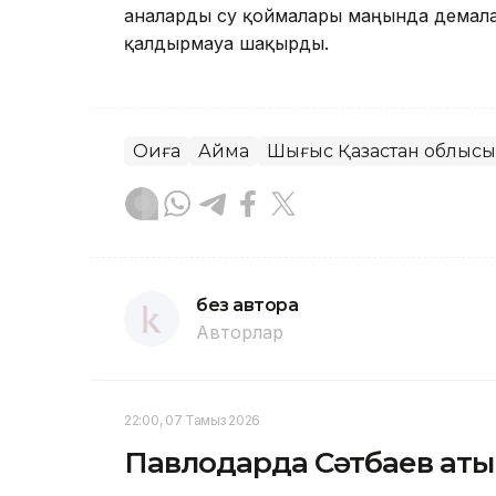
аналарды су қоймалары маңында демалға
қалдырмауға шақырды.
Оқиға
Аймақ
Шығыс Қазақстан облысы
без автора
Авторлар
22:00, 07 Тамыз 2026
Павлодарда Сәтбаев аты