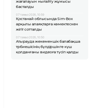
жағалауын нығайту жұмысы
басталды
07 тамыз 2026, 10:59
Қостанай облысында Sim-Box
арқылы алаяқтарға көмектескен
жігіт сотталды
07 тамыз 2026, 10:50
Атырауда жекеменшік балабақша
тәрбиешісінің бүлдіршінге күш
қолданғаны видеоға түсіп қалды