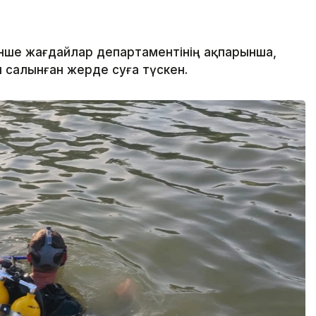
нше жағдайлар департаментінің ақпарынша,
салынған жерде суға түскен.