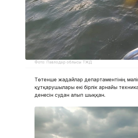
Фото: Павлодар облысы ТЖД
Төтенше жағдайлар департаментінің мәл
құтқарушылары екі бірлік арнайы техник
денесін судан алып шыққан.