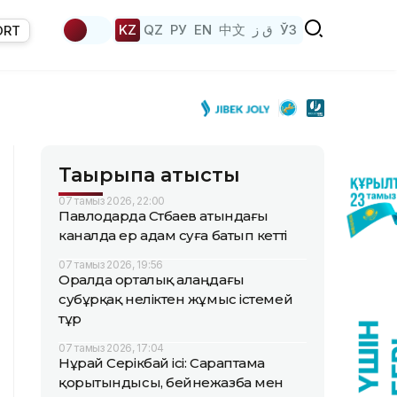
KZ
QZ
РУ
EN
中文
ق ز
ЎЗ
ORT
Тақырыпқа қатысты
07 тамыз 2026, 22:00
Павлодарда Сәтбаев атындағы
каналда ер адам суға батып кетті
07 тамыз 2026, 19:56
Оралда орталық алаңдағы
субұрқақ неліктен жұмыс істемей
тұр
07 тамыз 2026, 17:04
Нұрай Серікбай ісі: Сараптама
қорытындысы, бейнежазба мен