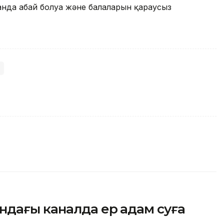
нда абай болуға және балаларын қараусыз
ндағы каналда ер адам суға