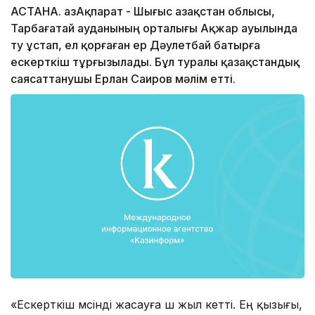
АСТАНА. ҚазАқпарат - Шығыс Қазақстан облысы,
Тарбағатай ауданының орталығы Ақжар ауылында
ту ұстап, ел қорғаған ер Дәулетбай батырға
ескерткіш тұрғызылады. Бұл туралы қазақстандық
саясаттанушы Ерлан Саиров мәлiм еттi.
«Ескерткiш мүсiндi жасауға үш жыл кеттi. Ең қызығы,