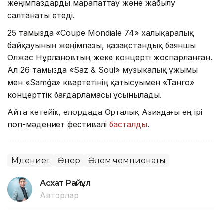
жеңімпаздарды марапаттау және жабылу
салтанаты өтеді.
25 тамызда «Coupe Mondiale 74» халықаралық
байқауының жеңімпазы, қазақстандық баяншы
Олжас Нұрлановтың жеке концерті жоспарланған.
Ал 26 тамызда «Saz & Soul» музыкалық ұжымы
мен «Samǵa» квартетінің қатысуымен «Танго»
концерттік бағдарламасы ұсынылады.
Айта кетейік, елордада Орталық Азиядағы ең ірі
поп-мәдениет фестивалі
басталды
.
Мәдениет
Өнер
Әлем чемпионаты
Асхат Райқұл
Авторлар