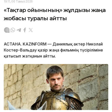
19:11, 06 Тамыз 2026
«Тақтар ойынының» жұлдызы жаңа
жобасы туралы айтты
АСТАНА. KAZINFORM — Даниялық актер Николай
Костер-Вальдау қазір жаңа фильмнің түсіріліміне
қатысып жатқанын айтты.