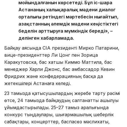
мойындалғанын көрсетеді. Бұл іс-шара
Астананың халықаралық мәдени диалог
орталығы ретіндегі мәртебесін нығайтып,
Қазақстанның әлемдік мәдени кеңістіктегі
беделін арттыруға мүмкіндік береді», –
делінген хабарламада.
Байқау аясында CIA президенті Мирко Патарини,
вице-президенттер Ли Цонг пен Зорица
Каракутовска, бас хатшы Киммо Маттила, бас
менеджер Харли Джонс, бас амбассадор Кевин
Фридрих және конфедерацияның басқа да
жетекшілері Астанаға келеді.
23 тамызда қатысушылардың жеребе тарту рәсімі
өтсе, 24 тамызда байқаудың салтанатты ашылуы
ұйымдастырылады. 25–27 тамыз аралығында
конкурс тыңдаулары, шығармашылық шеберлік
сабақтары, концерттер, баспасөз мәслихаты,