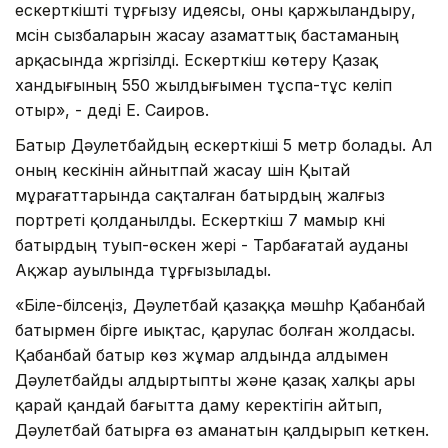
ескерткiштi тұрғызу идеясы, оны қаржыландыру,
мүсiн сызбаларын жасау азаматтық бастаманың
арқасында жүргiзiлдi. Ескерткiш көтеру Қазақ
хандығының 550 жылдығымен тұспа-тұс келiп
отыр», - дедi Е. Саиров.
Батыр Дәулетбайдың ескерткiшi 5 метр болады. Ал
оның кескiнiн айнытпай жасау үшiн Қытай
мұрағаттарында сақталған батырдың жалғыз
портретi қолданылды. Ескерткiш 7 мамыр күнi
батырдың туып-өскен жерi - Тарбағатай ауданы
Ақжар ауылында тұрғызылады.
«Бiле-бiлсеңiз, Дәулетбай қазаққа мәшһүр Қабанбай
батырмен бiрге иықтас, қарулас болған жолдасы.
Қабанбай батыр көз жұмар алдында алдымен
Дәулетбайды алдыртыпты және қазақ халқы ары
қарай қандай бағытта даму керектiгiн айтып,
Дәулетбай батырға өз аманатын қалдырып кеткен.