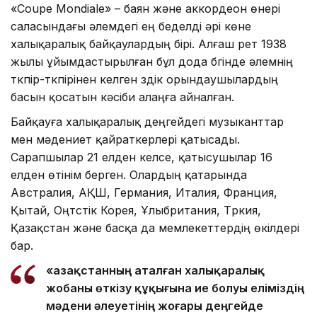
«Coupe Mondiale» – баян және аккордеон өнері
саласындағы әлемдегі ең беделді әрі көне
халықаралық байқаулардың бірі. Алғаш рет 1938
жылы ұйымдастырылған бұл дода бүгінде әлемнің
түкпір-түкпірінен келген үздік орындаушылардың
басын қосатын кәсіби алаңға айналған.
Байқауға халықаралық деңгейдегі музыканттар
мен мәдениет қайраткерлері қатысады.
Сарапшылар 21 елден келсе, қатысушылар 16
елден өтінім берген. Олардың қатарында
Австралия, АҚШ, Германия, Италия, Франция,
Қытай, Оңтүстік Корея, Ұлыбритания, Түркия,
Қазақстан және басқа да мемлекеттердің өкілдері
бар.
«Қазақстанның аталған халықаралық
жобаны өткізу құқығына ие болуы еліміздің
мәдени әлеуетінің жоғары деңгейде