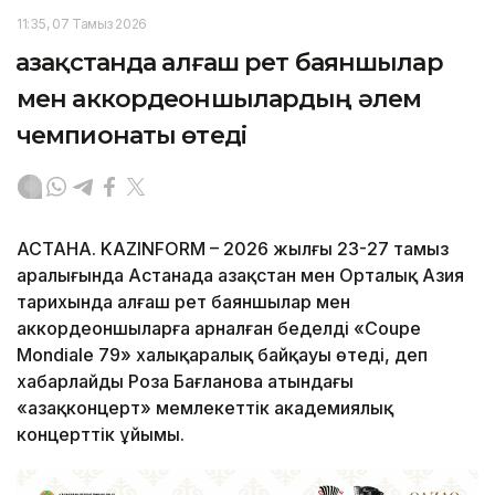
11:35, 07 Тамыз 2026
Қазақстанда алғаш рет баяншылар
мен аккордеоншылардың әлем
чемпионаты өтеді
АСТАНА. KAZINFORM – 2026 жылғы 23-27 тамыз
аралығында Астанада Қазақстан мен Орталық Азия
тарихында алғаш рет баяншылар мен
аккордеоншыларға арналған беделді «Coupe
Mondiale 79» халықаралық байқауы өтеді, деп
хабарлайды Роза Бағланова атындағы
«Қазақконцерт» мемлекеттік академиялық
концерттік ұйымы.