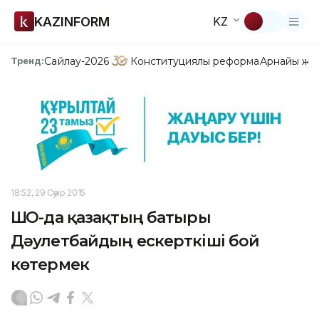
KAZINFORM
KZ
Сайлау-2026
Конституциялық реформа
Арнайы жо
Тренд:
18:52, 29 Сәуір 2015
ШҚО-да қазақтың батыры
Дәулетбайдың ескерткiшi бой
көтермек