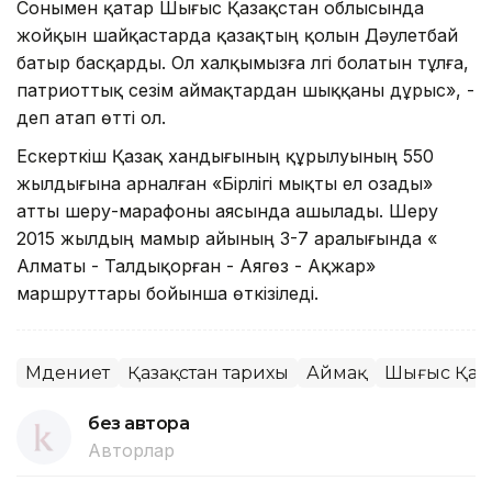
Сонымен қатар Шығыс Қазақстан облысында
жойқын шайқастарда қазақтың қолын Дәулетбай
батыр басқарды. Ол халқымызға үлгi болатын тұлға,
патриоттық сезiм аймақтардан шыққаны дұрыс», -
деп атап өттi ол.
Ескерткiш Қазақ хандығының құрылуының 550
жылдығына арналған «Бірлігі мықты ел озады»
атты шеру-марафоны аясында ашылады. Шеру
2015 жылдың мамыр айының 3-7 аралығында «
Алматы - Талдықорған - Аягөз - Ақжар»
маршруттары бойынша өткізіледі.
Мәдениет
Қазақстан тарихы
Аймақ
Шығыс Қаз
без автора
Авторлар