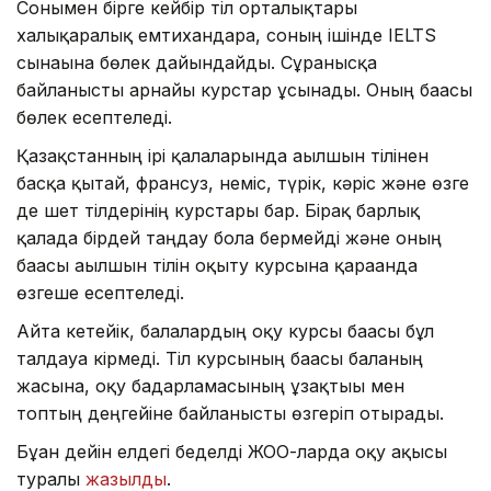
Сонымен бірге кейбір тіл орталықтары
халықаралық емтихандарға, соның ішінде IELTS
сынағына бөлек дайындайды. Сұранысқа
байланысты арнайы курстар ұсынады. Оның бағасы
бөлек есептеледі.
Қазақстанның ірі қалаларында ағылшын тілінен
басқа қытай, франсуз, неміс, түрік, кәріс және өзге
де шет тілдерінің курстары бар. Бірақ барлық
қалада бірдей таңдау бола бермейді және оның
бағасы ағылшын тілін оқыту курсына қарағанда
өзгеше есептеледі.
Айта кетейік, балалардың оқу курсы бағасы бұл
талдауға кірмеді. Тіл курсының бағасы баланың
жасына, оқу бағдарламасының ұзақтығы мен
топтың деңгейіне байланысты өзгеріп отырады.
Бұған дейін елдегі беделді ЖОО-ларда оқу ақысы
туралы
жазылды
.