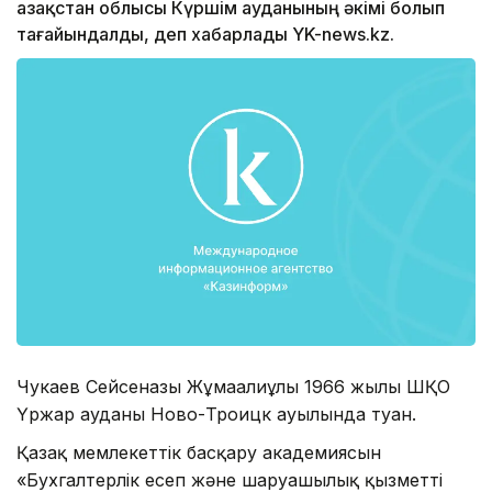
Қазақстан облысы Күршім ауданының әкімі болып
тағайындалды, деп хабарлады YK-news.kz.
Чукаев Сейсенғазы Жұмағалиұлы 1966 жылы ШҚО
Үржар ауданы Ново-Троицк ауылында туған.
Қазақ мемлекеттік басқару академиясын
«Бухгалтерлік есеп және шаруашылық қызметті