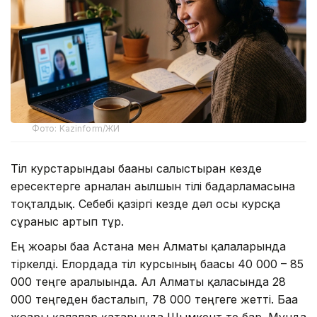
Фото: Kazinform/ЖИ
Тіл курстарындағы бағаны салыстырған кезде
ересектерге арналған ағылшын тілі бағдарламасына
тоқталдық. Себебі қазіргі кезде дәл осы курсқа
сұраныс артып тұр.
Ең жоғары баға Астана мен Алматы қалаларында
тіркелді. Елордада тіл курсының бағасы 40 000 – 85
000 теңге аралығында. Ал Алматы қаласында 28
000 теңгеден басталып, 78 000 теңгеге жетті. Баға
жоғары қалалар қатарында Шымкент те бар. Мұнда