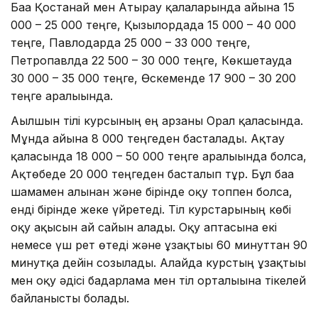
Баға Қостанай мен Атырау қалаларында айына 15
000 – 25 000 теңге, Қызылордада 15 000 – 40 000
теңге, Павлодарда 25 000 – 33 000 теңге,
Петропавлда 22 500 – 30 000 теңге, Көкшетауда
30 000 – 35 000 теңге, Өскеменде 17 900 – 30 200
теңге аралығында.
Ағылшын тілі курсының ең арзаны Орал қаласында.
Мұнда айына 8 000 теңгеден басталады. Ақтау
қаласында 18 000 – 50 000 теңге аралығында болса,
Ақтөбеде 20 000 теңгеден басталып тұр. Бұл баға
шамамен алынған және бірінде оқу топпен болса,
енді бірінде жеке үйретеді. Тіл курстарының көбі
оқу ақысын ай сайын алады. Оқу аптасына екі
немесе үш рет өтеді және ұзақтығы 60 минуттан 90
минутқа дейін созылады. Алайда курстың ұзақтығы
мен оқу әдісі бағдарлама мен тіл орталығына тікелей
байланысты болады.