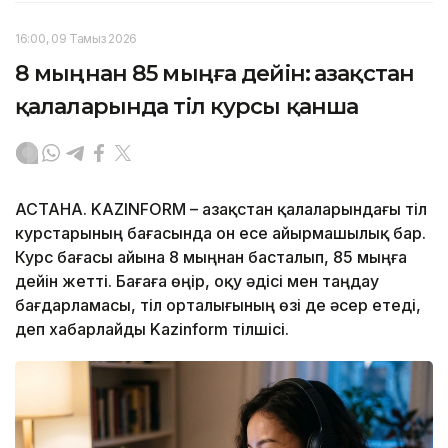
16:00, 09 Тамыз 2026
8 мыңнан 85 мыңға дейін: Қазақстан
қалаларында тіл курсы қанша
АСТАНА. KAZINFORM – Қазақстан қалаларындағы тіл
курстарының бағасында он есе айырмашылық бар.
Курс бағасы айына 8 мыңнан басталып, 85 мыңға
дейін жетті. Бағаға өңір, оқу әдісі мен таңдау
бағдарламасы, тіл орталығының өзі де әсер етеді,
деп хабарлайды Kazinform тілшісі.