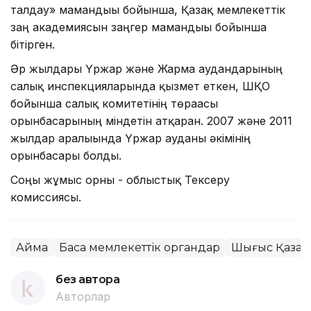
талдау» мамандығы бойынша, Қазақ мемлекеттік
заң академиясын заңгер мамандығы бойынша
бітірген.
Әр жылдары Үржар және Жарма аудандарының
салық инспекцияларында қызмет еткен, ШҚО
бойынша салық комитетінің төрағасы
орынбасарының міндетін атқарған. 2007 және 2011
жылдар аралығында Үржар ауданы әкімінің
орынбасары болды.
Соңғы жұмыс орны - облыстық Тексеру
комиссиясы.
Аймақ
Басқа мемлекеттік органдар
Шығыс Қазақс
без автора
Авторлар