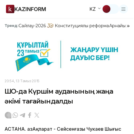
KAZINFORM
KZ
Сайлау-2026
Конституциялық реформа
Арнайы жо
Тренд:
20:54, 13 Тамыз 2015
ШҚО-да Күршім ауданының жаңа
әкімі тағайындалды
АСТАНА. ҚазАқпарат - Сейсенғазы Чукаев Шығыс