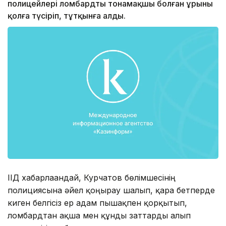
полицейлері ломбардты тонамақшы болған ұрыны
қолға түсіріп, тұтқынға алды.
ІІД хабарлағандай, Курчатов бөлімшесінің
полициясына әйел қоңырау шалып, қара бетперде
киген белгісіз ер адам пышақпен қорқытып,
ломбардтан ақша мен құнды заттарды алып