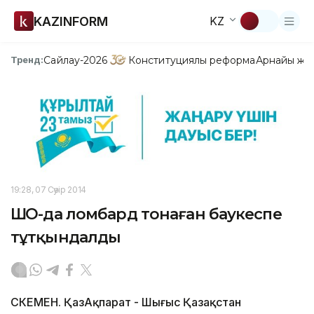
KAZINFORM
KZ
Сайлау-2026
Конституциялық реформа
Арнайы жо
Тренд:
19:28, 07 Сәуір 2014
ШҚО-да ломбард тонаған баукеспе
тұтқындалды
ӨСКЕМЕН. ҚазАқпарат - Шығыс Қазақстан