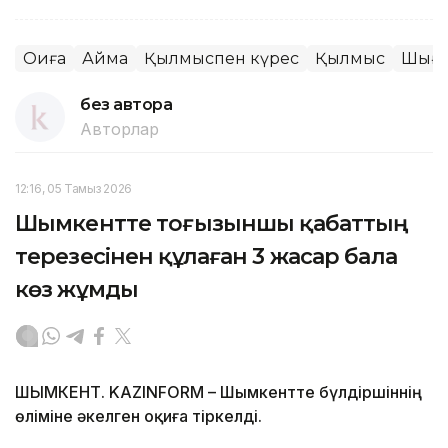
Оқиға
Аймақ
Қылмыспен күрес
Қылмыс
Шығы
без автора
Авторлар
12:16, 05 Тамыз 2026
Шымкентте тоғызыншы қабаттың
терезесінен құлаған 3 жасар бала
көз жұмды
ШЫМКЕНТ. KAZINFORM – Шымкентте бүлдіршіннің
өліміне әкелген оқиға тіркелді.