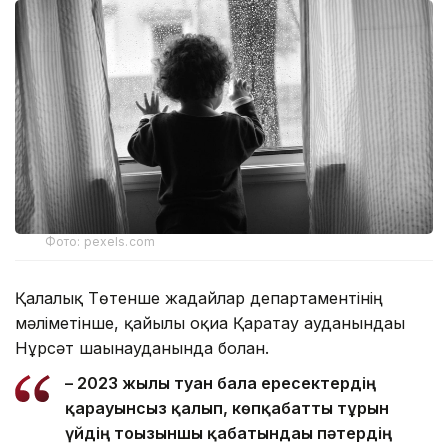
Фото: pexels.com
Қалалық Төтенше жағдайлар департаментінің
мәліметінше, қайғылы оқиға Қаратау ауданындағы
Нұрсәт шағынауданында болған.
– 2023 жылы туған бала ересектердің
қарауынсыз қалып, көпқабатты тұрғын
үйдің тоғызыншы қабатындағы пәтердің