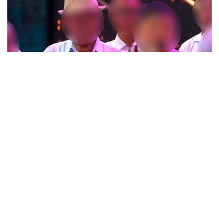
Фото: t.me/POLICE_of_KZ
Түркістан облысында өткен тойлардың бірінде
тілектің орнына діни «уағыз» айтқан ер адамның
видеосы әлеуметтік желіде кеңінен тарады.
Бейнежазбада ол тойларда арақтың қойылмай
жүргенін құптайтынын айтып, ендігі кезекте
музыкадан бас тарту керектігін жеткізген. Сондай-
ақ ерлер мен әйелдердің бірге отыруын шариғатқа