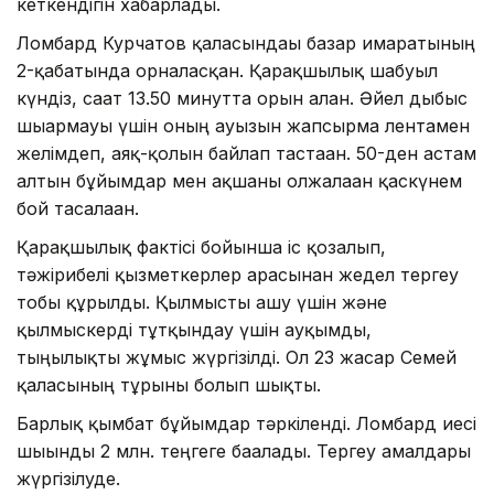
кеткендігін хабарлады.
Ломбард Курчатов қаласындағы базар ғимаратының
2-қабатында орналасқан. Қарақшылық шабуыл
күндіз, сағат 13.50 минутта орын алған. Әйел дыбыс
шығармауы үшін оның ауызын жапсырма лентамен
желімдеп, аяқ-қолын байлап тастаған. 50-ден астам
алтын бұйымдар мен ақшаны олжалаған қаскүнем
бой тасалаған.
Қарақшылық фактісі бойынша іс қозғалып,
тәжірибелі қызметкерлер арасынан жедел тергеу
тобы құрылды. Қылмысты ашу үшін және
қылмыскерді тұтқындау үшін ауқымды,
тыңғылықты жұмыс жүргізілді. Ол 23 жасар Семей
қаласының тұрғыны болып шықты.
Барлық қымбат бұйымдар тәркіленді. Ломбард иесі
шығынды 2 млн. теңгеге бағалады. Тергеу амалдары
жүргізілуде.