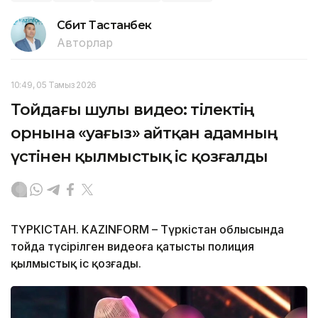
Сәбит Тастанбек
Авторлар
10:49, 05 Тамыз 2026
Тойдағы шулы видео: тілектің
орнына «уағыз» айтқан адамның
үстінен қылмыстық іс қозғалды
ТҮРКІСТАН. KAZINFORM – Түркістан облысында
тойда түсірілген видеоға қатысты полиция
қылмыстық іс қозғады.