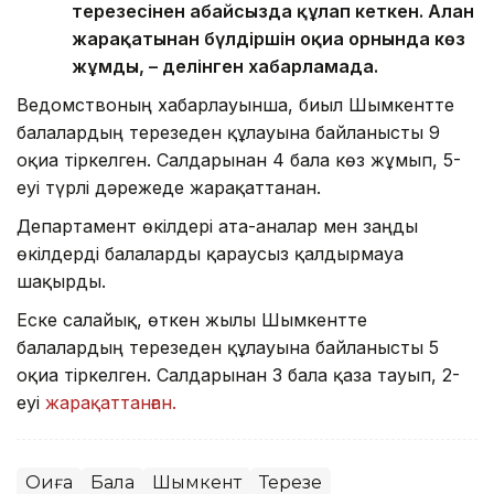
терезесінен абайсызда құлап кеткен. Алған
жарақатынан бүлдіршін оқиға орнында көз
жұмды, – делінген хабарламада.
Ведомствоның хабарлауынша, биыл Шымкентте
балалардың терезеден құлауына байланысты 9
оқиға тіркелген. Салдарынан 4 бала көз жұмып, 5-
еуі түрлі дәрежеде жарақаттанған.
Департамент өкілдері ата-аналар мен заңды
өкілдерді балаларды қараусыз қалдырмауға
шақырды.
Еске салайық, өткен жылы Шымкентте
балалардың терезеден құлауына байланысты 5
оқиға тіркелген. Салдарынан 3 бала қаза тауып, 2-
еуі
жарақаттанған.
Оқиға
Бала
Шымкент
Терезе