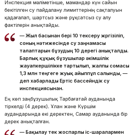
Инспекция мәліметінше, мамандар күн сайын
бекітілген су пайдалану лимиттерінің сақталуын
қадағалап, шартсыз және рұқсатсыз су алу
фактілерін анықтайды.
— Жыл басынан бері 10 тексеру жүргізіліп,
соның нәтижесінде су заңнамасы
талаптарын бұзудың 10 дерегі анықталды.
Барлық құқық бұзушылар әкімшілік
жауапкершілікке тартылып, жалпы сомасы
1,3 млн теңгеге жуық айыппұл салынды, —
деп хабарлады Ертіс бассейндік су
инспекциясынан.
Ең көп заңбұзушылық Тарбағатай ауданында
тіркелді (4 дерек). Ұлан және Күршім
аудандарында екі деректен, Самар ауданында бір
дерек анықталған.
— Бақылау тек жоспарлы іс-шаралармен