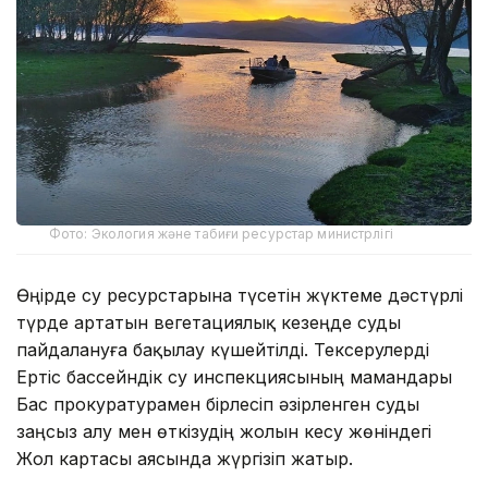
Фото: Экология және табиғи ресурстар министрлігі
Өңірде су ресурстарына түсетін жүктеме дәстүрлі
түрде артатын вегетациялық кезеңде суды
пайдалануға бақылау күшейтілді. Тексерулерді
Ертіс бассейндік су инспекциясының мамандары
Бас прокуратурамен бірлесіп әзірленген суды
заңсыз алу мен өткізудің жолын кесу жөніндегі
Жол картасы аясында жүргізіп жатыр.