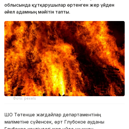
облысында құтқарушылар өртенген жер үйден
әйел адамның мәйітін тапты.
Фото: pexels
ШҚО Төтенше жағдайлар департаментінің
мәліметіне сүйенсек, өрт Глубокое ауданы