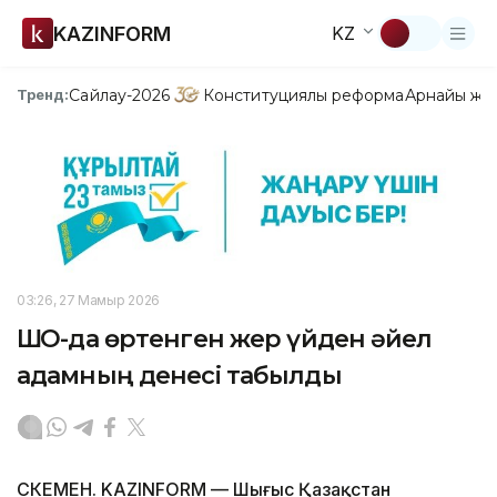
KAZINFORM
KZ
Сайлау-2026
Конституциялық реформа
Арнайы жо
Тренд:
03:26, 27 Мамыр 2026
ШҚО-да өртенген жер үйден әйел
адамның денесі табылды
ӨСКЕМЕН. KAZINFORM — Шығыс Қазақстан