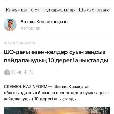
Көз жұмды
Өрт
Құтқарушылар
Шығыс Қазақста
Ботакөз Кенжеханқызы
Авторлар
01:49, 07 Тамыз 2026
ШҚО-дағы өзен-көлдер суын заңсыз
пайдаланудың 10 дерегі анықталды
ӨСКЕМЕН. KAZINFORM — Шығыс Қазақстан
облысында жыл басынан өзен-көлдер суын заңсыз
пайдаланудың 10 дерегі анықталды.