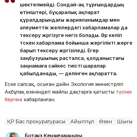
шектелмейді. Сондай-ақ тұрғындардың
өтініштері, бұқаралық ақпарат
құралдарындағы жарияланымдар мен
әлеуметтік желілердегі хабарламалар да
тексеру жүргізуге негіз болады. Әр келіп
түскен хабарлама бойынша жергілікті жерге
барып тексеру жүргізіледі. Егер
заңбұзушылық расталса, қолданыстағы
заңнамаға сәйкес тиісті шаралар
қабылданады, — делінген ақпаратта.
Еске салсақ, осыған дейін Экология министрлігі
Ақбұлақ өзеніндегі майлы дақтарға қатысты
түсінік
бергені
хабарланған.
ҚР Бас прокуратурасы
Айыппұл
Өзен
Шығыс 
Ботакөз Кенжеханқызы