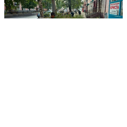
Фото: Өскемен қаласы әкімдігінен
Қала әкімдігінің мәліметінше, дауыл кезінде орталық
көшелерде жел 15 ағашты құлатқан. Олардың
бірқатары жол жиегінде тұрған автокөліктердің
үстіне құлады.
— Қазіргі уақытта полицияға ағаштардың
құлауы салдарынан көліктері зақымданған
17 автокөлік иесінен арыз түсті, — деп
хабарлады ШҚО полиция департаментінің
баспасөз қызметінен.