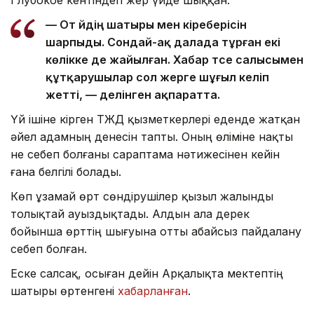
Глубокое кентіндегі жер үйде шыққан.
— От үйдің шатыры мен кіреберісін
шарпыды. Сондай-ақ далада тұрған екі
көлікке де жайылған. Хабар түсе салысымен
құтқарушылар сол жерге шұғыл келіп
жетті, — делінген ақпаратта.
Үй ішіне кірген ТЖД қызметкерлері еденде жатқан
әйел адамның денесін тапты. Оның өліміне нақты
не себеп болғаны сараптама нәтижесінен кейін
ғана белгілі болады.
Көп ұзамай өрт сөндірушілер қызыл жалынды
толықтай ауыздықтады. Алдын ала дерек
бойынша өрттің шығуына отты абайсыз пайдалану
себеп болған.
Еске салсақ, осыған дейін Арқалықта мектептің
шатыры өртенгені
хабарланған
.