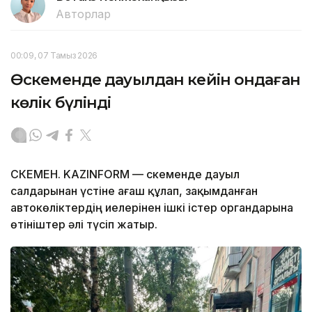
Авторлар
00:09, 07 Тамыз 2026
Өскеменде дауылдан кейін ондаған
көлік бүлінді
ӨСКЕМЕН. KAZINFORM — Өскеменде дауыл
салдарынан үстіне ағаш құлап, зақымданған
автокөліктердің иелерінен ішкі істер органдарына
өтініштер әлі түсіп жатыр.