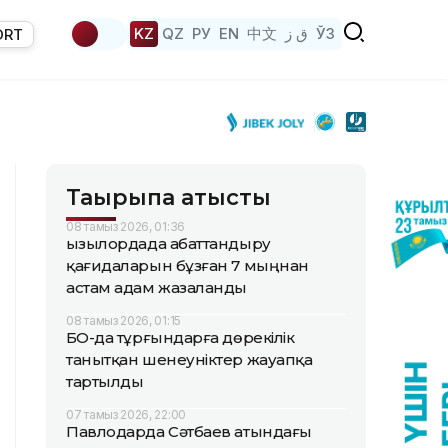
KZ
QZ
РУ
EN
中文
ق ز
ЎЗ
ORT
Тақырыпқа қатысты
08 тамыз 2026, 01:36
Қызылордада абаттандыру
қағидаларын бұзған 7 мыңнан
астам адам жазаланды
08 тамыз 2026, 01:15
БҚО-да тұрғындарға дөрекілік
танытқан шенеуніктер жауапқа
тартылды
07 тамыз 2026, 22:00
Павлодарда Сәтбаев атындағы