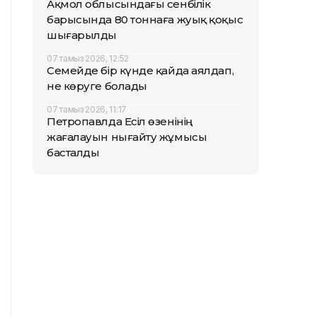
Ақмол облысындағы сенбілік
барысында 80 тоннаға жуық қоқыс
шығарылды
07 тамыз 2026, 12:52
Семейде бір күнде қайда аялдап,
не көруге болады
07 тамыз 2026, 11:17
Петропавлда Есіл өзенінің
жағалауын нығайту жұмысы
басталды