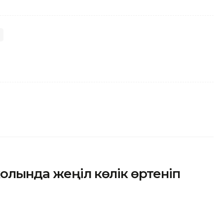
олында жеңіл көлік өртеніп