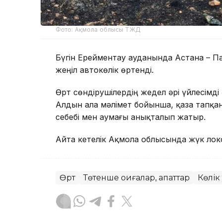
Фото: Ақмола облысы ТЖД
Бүгін Ерейментау ауданында Астана – 
жеңіл автокөлік өртенді.
Өрт сөндірушілердің жедел әрі үйлесімді 
Алдын ала мәлімет бойынша, қаза тапқа
себебі мен аумағы анықталып жатыр.
Айта кетелік Ақмола облысында жүк ло
Өрт
Төтенше оқиғалар, апаттар
Көлік