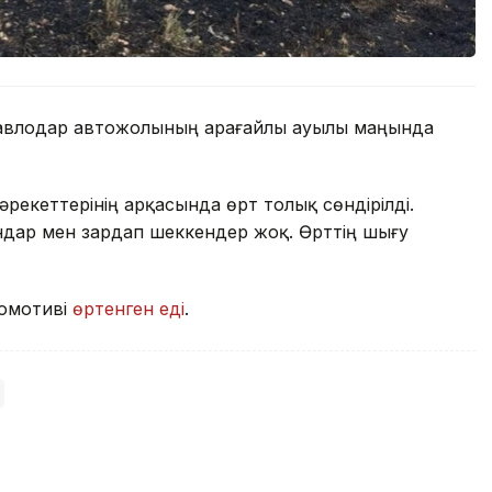
Павлодар автожолының Қарағайлы ауылы маңында
әрекеттерінің арқасында өрт толық сөндірілді.
ндар мен зардап шеккендер жоқ. Өрттің шығу
комотиві
өртенген еді
.