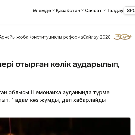
Әлемде
Қазақстан
Саясат
Талдау
SP
Арнайы жоба
Конституциялық реформа
Сайлау-2026
ері отырған көлік аударылып,
стан облысы Шемонаиха ауданында түрме
лып, 1 адам көз жұмды, деп хабарлайды