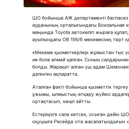
ШҚО бойынша ҚАЖ департаменті баспасөз 
ауданының орталығындағы Вокзальная кө
маңында Toyota автокөлігі жыраға құлап
ауылындағы ОВ 156/6 мекемесінің төрт қ
«Мекеме қызметкерлері жұмыстан тыс уа
ие бола алмай қалған. Соның салдарына
болды. Жарақат алған үш адам Шемонаих
делінген ақпаратта.
Аталған факті бойынша қызметтік терге
ұжымы, Қылмыстық-атқару жүйесі ардаг
ортақтасып, көңіл айтты.
Естеріңізге сала кетсек, осыған дейін Ш
оқушыға Ресейде ота жасалатындығын
х