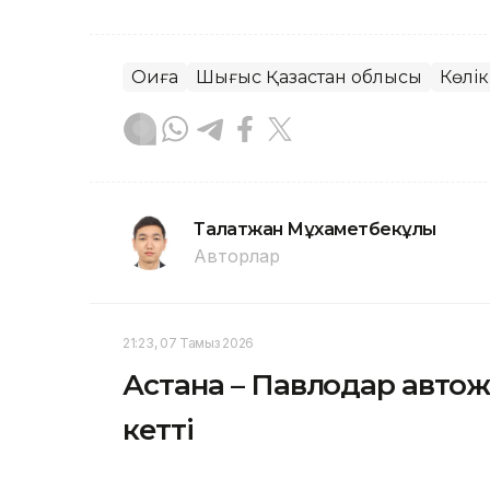
Оқиға
Шығыс Қазақстан облысы
Көлік
Талғатжан Мұхаметбекұлы
Авторлар
21:23, 07 Тамыз 2026
Астана – Павлодар автож
кетті