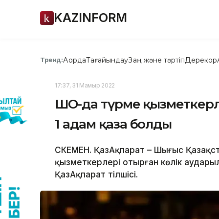
KAZINFORM
Ақорда
Тағайындау
Заң және тәртіп
Дерекқор
Тренд:
17:37, 31 Мамыр 2022
ШҚО-да түрме қызметкерл
1 адам қаза болды
ӨСКЕМЕН. ҚазАқпарат – Шығыс Қазақ
қызметкерлері отырған көлік аудары
ҚазАқпарат тілшісі.