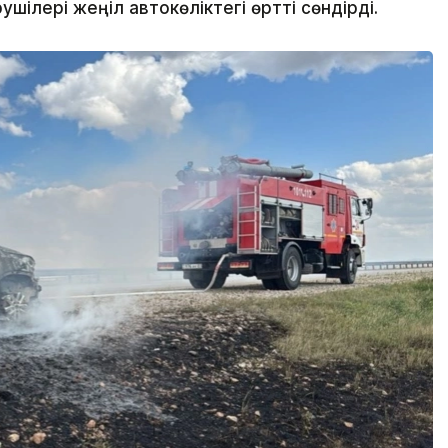
ілері жеңіл автокөліктегі өртті сөндірді.