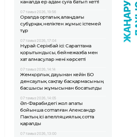
каналда ер адам суға батып кетті
07 тамыз 2026, 19:56
Оралда орталық алаңдағы
субұрқақ неліктен жұмыс істемей
тұр
07 тамыз 2026, 17:04
Нұрай Серікбай ісі: Сараптама
қорытындысы, бейнежазба мен
хат алмасулар нені көрсетті
07 тамыз 2026, 14:14
Жемқорлық дауынан кейін БҚО
денсаулық сақтау басқармасының
басшысы жұмысынан босатылды
07 тамыз 2026, 14:05
Әл-Фарабидегі жол апаты
бойынша сотталған Александр
Пактың ісі апелляциялық сотта
қаралды
07 тамыз 2026, 13:00