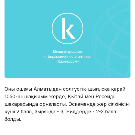
Оның ошағы Алматыдан солтүстік-шығысқа қарай
1050-ші шақырым жерде, Қытай мен Ресейдің
шекарасында орналасты. Өскеменде жер сілкінісінің
күші 2 балл, Зырянда - 3, Риддерде - 2-3 балл
болды.