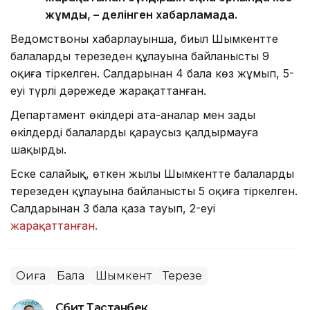
жұмды, – делінген хабарламада.
Ведомствоның хабарлауынша, биыл Шымкентте
балалардың терезеден құлауына байланысты 9
оқиға тіркелген. Салдарынан 4 бала көз жұмып, 5-
еуі түрлі дәрежеде жарақаттанған.
Департамент өкілдері ата-аналар мен заңды
өкілдерді балаларды қараусыз қалдырмауға
шақырды.
Еске салайық, өткен жылы Шымкентте балалардың
терезеден құлауына байланысты 5 оқиға тіркелген.
Салдарынан 3 бала қаза тауып, 2-еуі
жарақаттанған.
Оқиға
Бала
Шымкент
Терезе
Сәбит Тастанбек