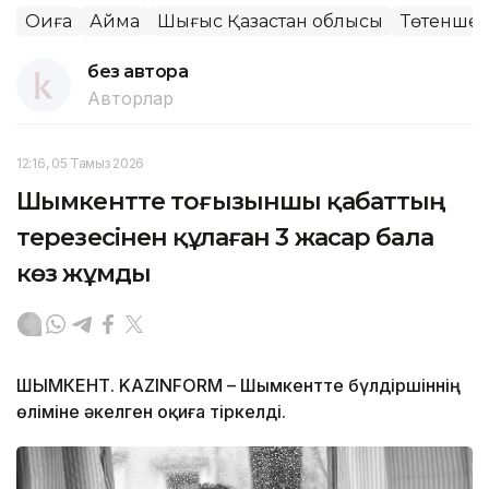
Оқиға
Аймақ
Шығыс Қазақстан облысы
Төтенше о
без автора
Авторлар
12:16, 05 Тамыз 2026
Шымкентте тоғызыншы қабаттың
терезесінен құлаған 3 жасар бала
көз жұмды
ШЫМКЕНТ. KAZINFORM – Шымкентте бүлдіршіннің
өліміне әкелген оқиға тіркелді.