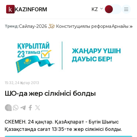
KAZINFORM
KZ
Сайлау-2026
Конституциялық реформа
Арнайы жо
Тренд:
15:32, 24 Қаңтар 2013
ШҚО-да жер сілкінісі болды
ӨСКЕМЕН. 24 қаңтар. ҚазАқпарат - Бүгін Шығыс
Қазақстанда сағат 13:35-те жер сілкінісі болды.