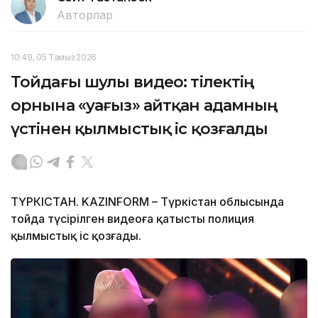
Авторлар
10:49, 05 Тамыз 2026
Тойдағы шулы видео: тілектің
орнына «уағыз» айтқан адамның
үстінен қылмыстық іс қозғалды
ТҮРКІСТАН. KAZINFORM – Түркістан облысында
тойда түсірілген видеоға қатысты полиция
қылмыстық іс қозғады.