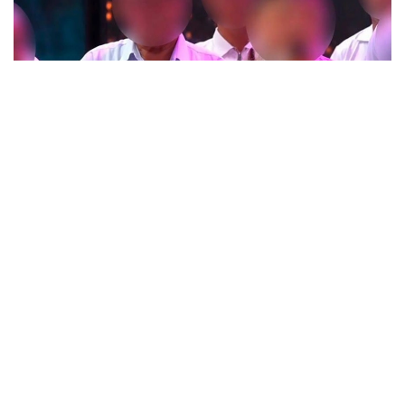
Фото: t.me/POLICE_of_KZ
Түркістан облысында өткен тойлардың бірінде
тілектің орнына діни «уағыз» айтқан ер адамның
видеосы әлеуметтік желіде кеңінен тарады.
Бейнежазбада ол тойларда арақтың қойылмай
жүргенін құптайтынын айтып, ендігі кезекте
музыкадан бас тарту керектігін жеткізген. Сондай-
ақ ерлер мен әйелдердің бірге отыруын шариғатқа
қайшы деп бағалап, мұсылмандардың діни