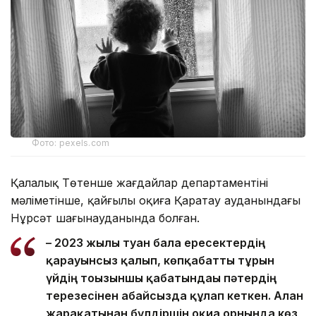
Фото: pexels.com
Қалалық Төтенше жағдайлар департаментінің
мәліметінше, қайғылы оқиға Қаратау ауданындағы
Нұрсәт шағынауданында болған.
– 2023 жылы туған бала ересектердің
қарауынсыз қалып, көпқабатты тұрғын
үйдің тоғызыншы қабатындағы пәтердің
терезесінен абайсызда құлап кеткен. Алған
жарақатынан бүлдіршін оқиға орнында көз