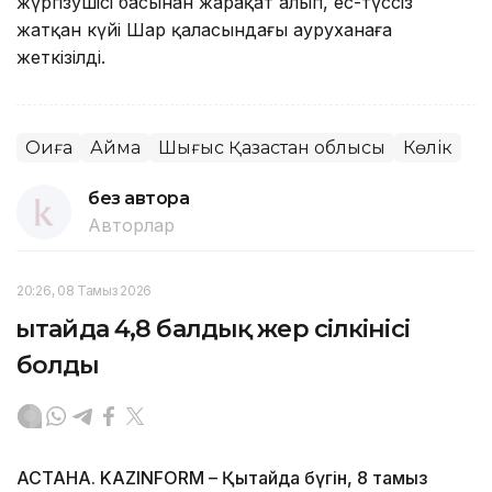
жүргізушісі басынан жарақат алып, ес-түссіз
жатқан күйі Шар қаласындағы ауруханаға
жеткізілді.
Оқиға
Аймақ
Шығыс Қазақстан облысы
Көлік
без автора
Авторлар
20:26, 08 Тамыз 2026
Қытайда 4,8 балдық жер сілкінісі
болды
АСТАНА. KAZINFORM – Қытайда бүгін, 8 тамыз