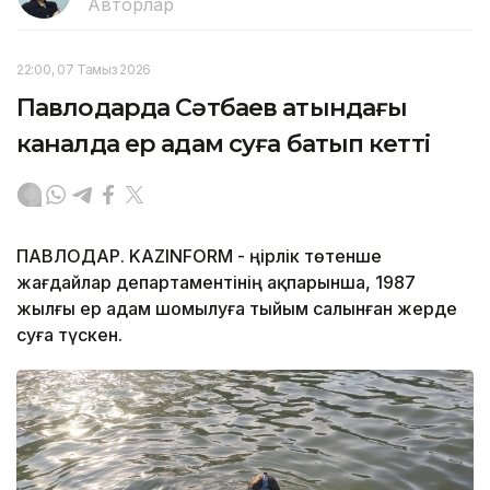
Авторлар
22:00, 07 Тамыз 2026
Павлодарда Сәтбаев атындағы
каналда ер адам суға батып кетті
ПАВЛОДАР. KAZINFORM - Өңірлік төтенше
жағдайлар департаментінің ақпарынша, 1987
жылғы ер адам шомылуға тыйым салынған жерде
суға түскен.