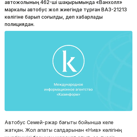
автожолының 462-ші шақырымында «Ванхолл»
маркалы автобус жол жиегінде тұрған ВАЗ-21213
көлігіне барып соғылды, деп хабарлады
полициядан.
Автобус Семей-Үржар бағыты бойынша келе
жатқан. Жол апаты салдарынан «Нив» көлігінің