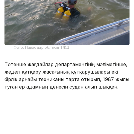
Фото: Павлодар облысы ТЖД
Төтенше жағдайлар департаментінің мәліметінше,
жедел-құтқару жасағының құтқарушылары екі
бірлік арнайы техниканы тарта отырып, 1987 жылы
туған ер адамның денесін судан алып шыққан.