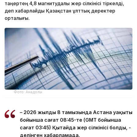
таңертең 4,8 магнитудалы жер сілкінісі тіркелді,
деп хабарлайды Қазақстан ұлттық деректер
орталығы.
Фото: Анадолы
– 2026 жылдың 8 тамызында Астана уақыты
бойынша сағат 08:45-те (GMT бойынша
сағат 03:45) Қытайда жер сілкінісі болды, -
делінген хабарламада.