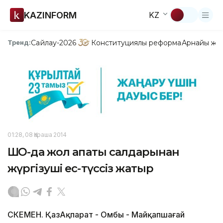
KAZINFORM
KZ
Сайлау-2026
Конституциялық реформа
Арнайы жо
Тренд:
01:28, 08 Қараша 2014
ШҚО-да жол апаты салдарынан
жүргізуші ес-түссіз жатыр
ӨСКЕМЕН. ҚазАқпарат - Омбы - Майқапшағай