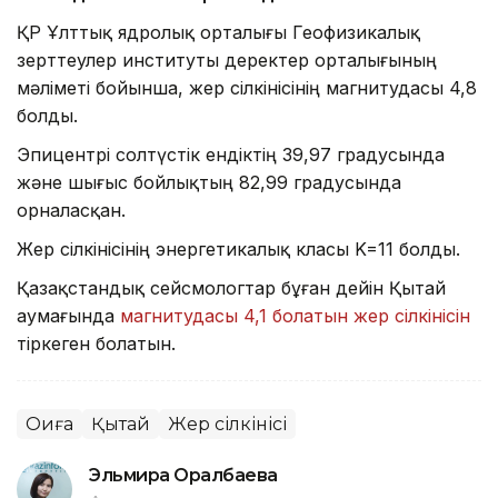
ҚР Ұлттық ядролық орталығы Геофизикалық
зерттеулер институты деректер орталығының
мәліметі бойынша, жер сілкінісінің магнитудасы 4,8
болды.
Эпицентрі солтүстік ендіктің 39,97 градусында
және шығыс бойлықтың 82,99 градусында
орналасқан.
Жер сілкінісінің энергетикалық класы K=11 болды.
Қазақстандық сейсмологтар бұған дейін Қытай
аумағында
магнитудасы 4,1 болатын жер сілкінісін
тіркеген болатын.
Оқиға
Қытай
Жер сілкінісі
Эльмира Оралбаева