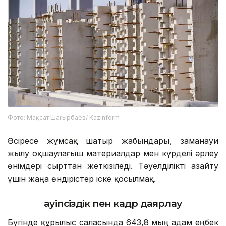
Фото: Мақсат Шағырбаев/ Kazinform
Әсіресе жұмсақ шатыр жабындары, заманауи
жылу оқшаулағыш материалдар мен күрделі әрлеу
өнімдері сырттан жеткізіледі. Тәуелділікті азайту
үшін жаңа өндірістер іске қосылмақ.
Қауіпсіздік пен кадр даярлау
Бүгінде құрылыс саласында 643,8 мың адам еңбек