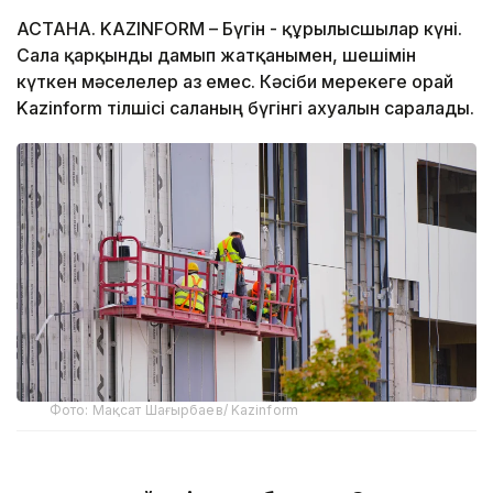
АСТАНА. KAZINFORM – Бүгін - құрылысшылар күні.
Сала қарқынды дамып жатқанымен, шешімін
күткен мәселелер аз емес. Кәсіби мерекеге орай
Kazinform тілшісі саланың бүгінгі ахуалын саралады.
Фото: Мақсат Шағырбаев/ Kazinform