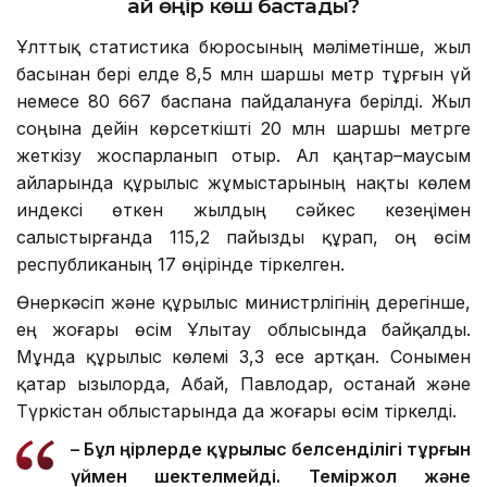
Қай өңір көш бастады?
Ұлттық статистика бюросының мәліметінше, жыл
басынан бері елде 8,5 млн шаршы метр тұрғын үй
немесе 80 667 баспана пайдалануға берілді. Жыл
соңына дейін көрсеткішті 20 млн шаршы метрге
жеткізу жоспарланып отыр. Ал қаңтар–маусым
айларында құрылыс жұмыстарының нақты көлем
индексі өткен жылдың сәйкес кезеңімен
салыстырғанда 115,2 пайызды құрап, оң өсім
республиканың 17 өңірінде тіркелген.
Өнеркәсіп және құрылыс министрлігінің дерегінше,
ең жоғары өсім Ұлытау облысында байқалды.
Мұнда құрылыс көлемі 3,3 есе артқан. Сонымен
қатар Қызылорда, Абай, Павлодар, Қостанай және
Түркістан облыстарында да жоғары өсім тіркелді.
– Бұл өңірлерде құрылыс белсенділігі тұрғын
үймен шектелмейді. Теміржол және