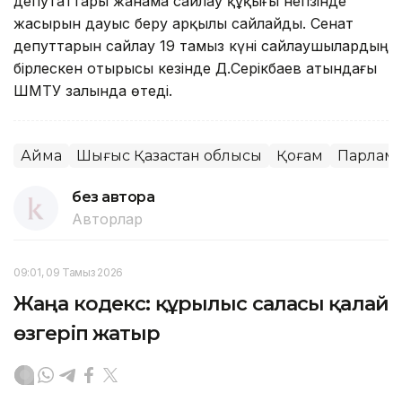
депутаттары жанама сайлау құқығы негізінде
жасырын дауыс беру арқылы сайлайды. Сенат
депуттарын сайлау 19 тамыз күні сайлаушылардың
бірлескен отырысы кезінде Д.Серікбаев атындағы
ШҚМТУ залында өтеді.
Аймақ
Шығыс Қазақстан облысы
Қоғам
Парлам
без автора
Авторлар
09:01, 09 Тамыз 2026
Жаңа кодекс: құрылыс саласы қалай
өзгеріп жатыр