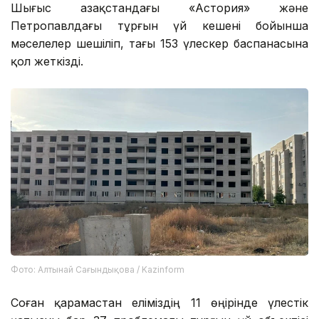
Шығыс Қазақстандағы «Астория» және
Петропавлдағы тұрғын үй кешені бойынша
мәселелер шешіліп, тағы 153 үлескер баспанасына
қол жеткізді.
Фото: Алтынай Сағындықова / Kazinform
Соған қарамастан еліміздің 11 өңірінде үлестік