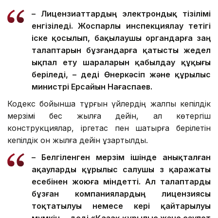
– Лицензиаттардың электрондық тізілімі
енгізіледі. Жоспарлы инспекциялау тетігі
іске қосылып, бақылаушы органдарға заң
талаптарын бұзғандарға қатысты жедел
ықпал ету шараларын қабылдау құқығы
беріледі, – деді Өнеркәсіп және құрылыс
министрі Ерсайын Нағаспаев.
Кодекс бойынша тұрғын үйлердің жалпы кепілдік
мерзімі бес жылға дейін, ал көтергіш
конструкциялар, іргетас пен шатырға берілетін
кепілдік он жылға дейін ұзартылды.
– Белгіленген мерзім ішінде анықталған
ақауларды құрылыс салушы өз қаражаты
есебінен жоюға міндетті. Ал талаптарды
бұзған компаниялардың лицензиясы
тоқтатылуы немесе кері қайтарылуы