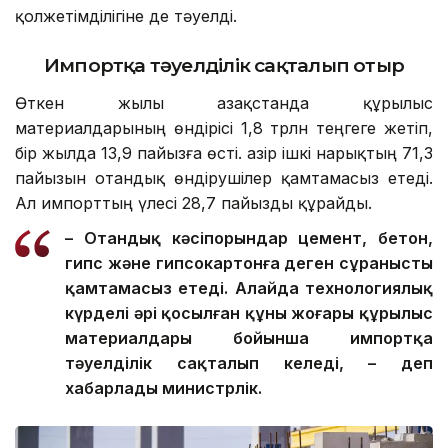
қолжетімділігіне де тәуелді.
Импортқа тәуелділік сақталып отыр
Өткен жылы Қазақстанда құрылыс
материалдарының өндірісі 1,8 трлн теңгеге жетіп,
бір жылда 13,9 пайызға өсті. Қазір ішкі нарықтың 71,3
пайызын отандық өндірушілер қамтамасыз етеді.
Ал импорттың үлесі 28,7 пайызды құрайды.
– Отандық кәсіпорындар цемент, бетон,
гипс және гипсокартонға деген сұранысты
қамтамасыз етеді. Алайда технологиялық
күрделі әрі қосылған құны жоғары құрылыс
материалдары бойынша импортқа
тәуелділік сақталып келеді, – деп
хабарлады министрлік.