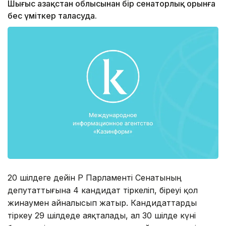
Шығыс Қазақстан облысынан бір сенаторлық орынға
бес үміткер таласуда.
20 шілдеге дейін ҚР Парламенті Сенатының
депутаттығына 4 кандидат тіркеліп, біреуі қол
жинаумен айналысып жатыр. Кандидаттарды
тіркеу 29 шілдеде аяқталады, ал 30 шілде күні