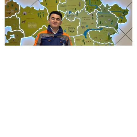
Фото: Мансұрбек Қамаладдиннің жеке мұрағатынан
Қауіпсіздікті қамтамасыз етумен қатар саланың
болашағы білікті мамандарға да тікелей
байланысты. Бүгінде еліміздің 34 жоғары оқу
орнында «Сәулет және құрылыс» бағыты бойынша
20 мыңға жуық студент білім алады. Жоғары оқу
орындары BIM технологиялары, цифрлық жобалау,