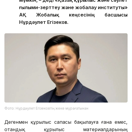
мүмкін, – деді «Қазақ құрылыс және сәулет
ғылыми-зерттеу және жобалау институты»
АҚ Жобалық кеңсесінің басшысы
Нұрдәулет Егізеков.
Фото: Нұрдәулет Егізековтің жеке мұрағатынан
Дегенмен құрылыс сапасы бақылауға ғана емес,
отандық құрылыс материалдарының