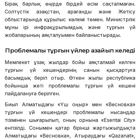
Бірақ барлық өңірде бірдей өсім сақталмаған.
Солтүстік Қазақстан, Қарағанды және Жетісу
облыстарында құрылыс көлемі төмен. Министрлік
мұны ірі инфрақұрылымдық және тұрғын үй
жобаларының аяқталуымен байланыстырады.
Проблемалы тұрғын үйлер азайып келеді
Мемлекет ұзақ жылдар бойы аяқталмай келген
тұрғын үй кешендерінің санын қысқартуға
басымдық беріп отыр. Өткен жылы республика
бойынша жеті проблемалы тұрғын үй кешені
пайдалануға берілген.
Биыл Алматыдағы «Үш Қоңыр» мен «Весновка»
тұрғын үй кешендері проблемалы нысандар
тізімінен шығарылып, оның орнына «Esentai City»
енгізілді. Сонымен қатар бірінші жартыжылдықта
Алматыдағы «Весновка», Атыраудағы «Qazanat»,