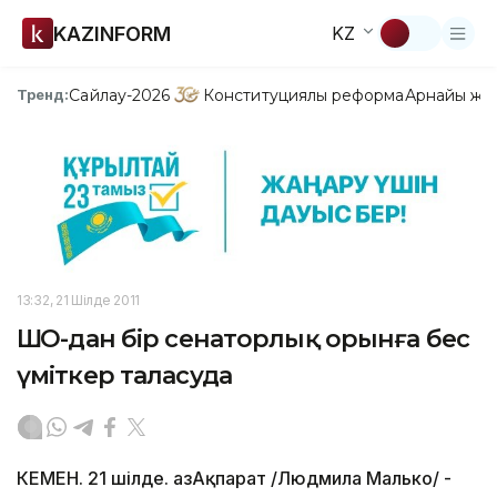
KAZINFORM
KZ
Сайлау-2026
Конституциялық реформа
Арнайы жо
Тренд:
13:32, 21 Шілде 2011
ШҚО-дан бір сенаторлық орынға бес
үміткер таласуда
КЕМЕН. 21 шілде. ҚазАқпарат /Людмила Малько/ -