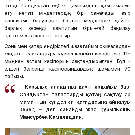
етеді. Сондықтан еңбек қауіпсіздігін қамтамасыз
ету негізгі міндеттердің бірі саналады. Қазір
тапсырыс берушіден бастап мердігерге дейінгі
барлық кезеңді қамтитын бірыңғай бақылау
әдістемесі әзірленіп жатыр.
Сонымен қатар өндірістегі жазатайым оқиғалардан
міндетті сақтандыру жүйесі кеңейіп келеді. Қазір 119
мыңнан астам кәсіпорын сақтандырылған. Бұл –
елдегі белсенді кәсіпорындардың шамамен 70
пайызы.
– Құрылыс алаңында қауіп әрдайым бар.
Сондықтан талаптар
ды
қатаң сақтау әр
маманның күнделікті қағидасына айналуы
керек, – де
п санайды
жас құрылысшы
Мансұрбек Қамалад
д
ин.