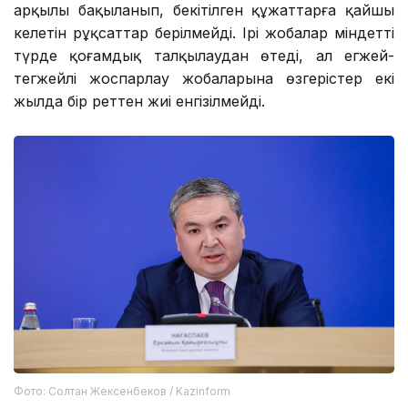
арқылы бақыланып, бекітілген құжаттарға қайшы
келетін рұқсаттар берілмейді. Ірі жобалар міндетті
түрде қоғамдық талқылаудан өтеді, ал егжей-
тегжейлі жоспарлау жобаларына өзгерістер екі
жылда бір реттен жиі енгізілмейді.
Фото: Солтан Жексенбеков / Kazinform