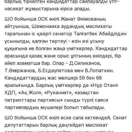
барлық тіркелген кандидаттар сайлауалды үгіт-
насихат жұмыстарына кірісе алады.
ШҚО бойынша ОСК өкілі Жанат Әкімованың
айтуынша, Шемонаиха аудандық мәслихаты
тарапынан іс қазіргі сенатор Талғатбек Абайділдин
ұсынылды, қалған төртеуі - өзін өзі ұсыну
құқығына ие болған жаңа үміткерлер. Кандидаттар
арасында қазақ және орыс ұлтының өкілдері, бір
әйел азаматша бар. Олар - Д.Селиханов,
Т.Әміржанов, Б.Есдәулетова мен В.Лопаткин.
Кандидаттардың жас мөлшері 59 бен 68
аралығында. Барлық үміткерлер де «Нұр Отан»
ХДП, «Ақ Жол», «Руханият», «Қазақстан
патриоттары партиясы» сынды түрлі саяси
партиялардың мүшелері болып табылады.
ШҚО бойынша ОСК өкілі еске сала кеткендей, Сенат
депутаттарын барлық деңгейдегі мәслихат