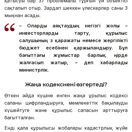
қатысуы бар 37 проблемалы тұрғын үй объектісі
сақталып отыр. Зардап шеккен үлескерлер саны 3
мыңнан асады.
– О
ларды
аяқтаудың негізгі жолы –
инвесторларды тарту, құрылыс
салушының өз қаражаты немесе жергілікті
бюджет есебінен қаржыландыру. Бұл
бағыттағы жұмыстар барлық өңірде
жалғасып жатыр, – деп хабарлады
министрлік.
Жаңа кодекс
нені өзгертеді?
Өткен айда күшіне енген жаңа Құрылыс кодексі
саланы цифрландыруға, мемлекеттік бақылауды
күшейтуге және құрылыс сапасын арттыруға
бағытталған.
Енді қала құрылысы жобалары кадастрлық жүйе