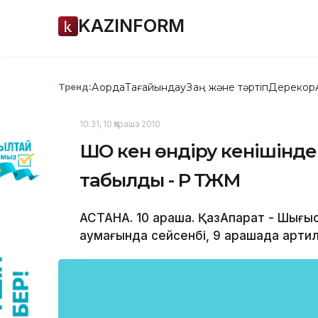
KAZINFORM
Ақорда
Тағайындау
Заң және тәртіп
Дерекқор
Тренд:
10:31, 10 Қараша 2010
ШҚО кен өндіру кенішінд
табылды - ҚР ТЖМ
АСТАНА. 10 қараша. ҚазАқпарат - Шығы
аумағында сейсенбі, 9 қарашада арти