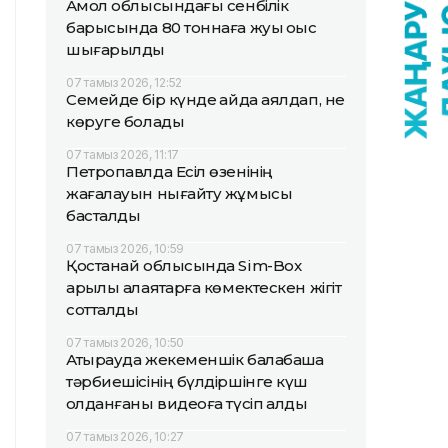
Ақмол облысындағы сенбілік
барысында 80 тоннаға жуық қоқыс
шығарылды
07 тамыз 2026, 12:52
Семейде бір күнде қайда аялдап, не
көруге болады
07 тамыз 2026, 11:17
Петропавлда Есіл өзенінің
жағалауын нығайту жұмысы
басталды
07 тамыз 2026, 10:59
Қостанай облысында Sim-Box
арқылы алаяқтарға көмектескен жігіт
сотталды
07 тамыз 2026, 10:50
Атырауда жекеменшік балабақша
тәрбиешісінің бүлдіршінге күш
қолданғаны видеоға түсіп қалды
07 тамыз 2026, 10:27