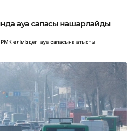
сында ауа сапасы нашарлайды
МК еліміздегі ауа сапасына қатысты