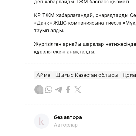
деп хабарлайды ТЖМ баспасөз қызметі.
ҚР ТЖМ хабарлағандай, снарядтарды С
«Даңқ» ЖШС компаниясына тиесілі «Мұқұр»
тауып алды.
Жүргізілген арнайы шаралар нәтижесінде
құралы екені анықталды.
Аймақ
Шығыс Қазақстан облысы
Қоға
без автора
Авторлар