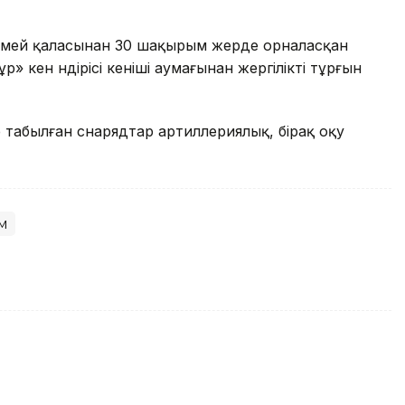
емей қаласынан 30 шақырым жерде орналасқан
 кен өндірісі кеніші аумағынан жергілікті тұрғын
 табылған снарядтар артиллериялық, бірақ оқу
м