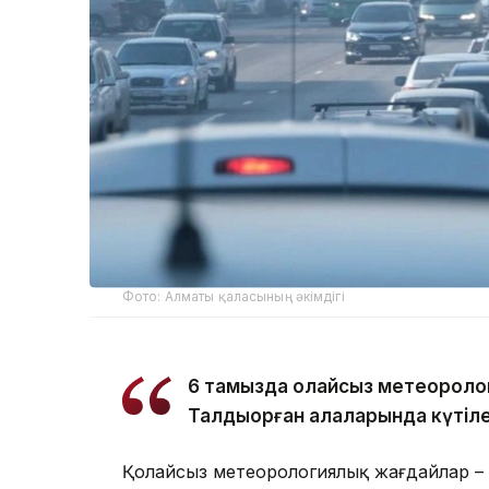
Фото: Алматы қаласының әкімдігі
6 тамызда қолайсыз метеороло
Талдықорған қалаларында күтіле
Қолайсыз метеорологиялық жағдайлар –