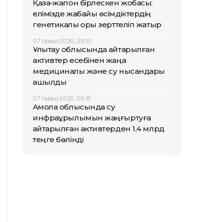
Қазақ-жапон бірлескен жобасы:
елімізде жабайы өсімдіктердің
генетикалық қоры зерттеліп жатыр
07 тамыз 2026, 09:51
Ұлытау облысында қайтарылған
активтер есебінен жаңа
медициналық және су нысандары
ашылды
07 тамыз 2026, 09:15
Ақмола облысында су
инфрақұрылымын жаңғыртуға
қайтарылған активтерден 1,4 млрд
теңге бөлінді