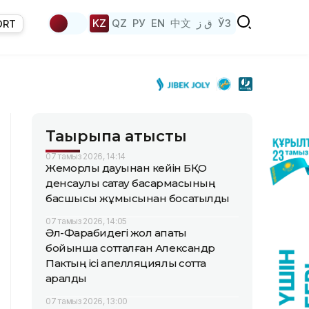
KZ
QZ
РУ
EN
中文
ق ز
ЎЗ
ORT
Тақырыпқа қатысты
07 тамыз 2026, 14:14
Жемқорлық дауынан кейін БҚО
денсаулық сақтау басқармасының
басшысы жұмысынан босатылды
07 тамыз 2026, 14:05
Әл-Фарабидегі жол апаты
бойынша сотталған Александр
Пактың ісі апелляциялық сотта
қаралды
07 тамыз 2026, 13:00