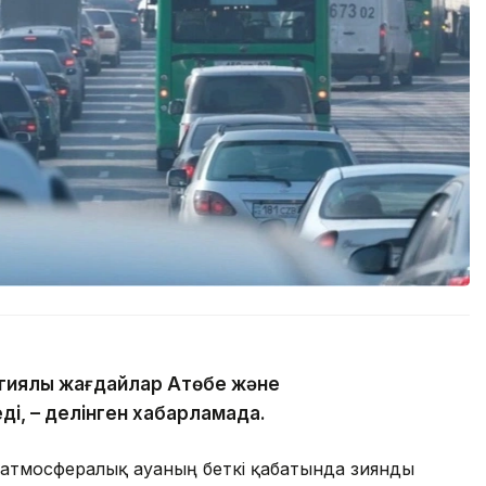
гиялық жағдайлар Ақтөбе және
ді, – делінген хабарламада.
 атмосфералық ауаның беткі қабатында зиянды