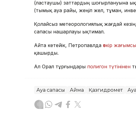
(ластаушы) заттардың шоғырлануына ық
(тымық ауа райы, жеңіл жел, тұман, инв
Қолайсыз метеорологиялық жағдай кезін
сапасы нашарлауы ықтимал.
Айта кетейік, Петропавлда
өткір жағымсы
қашырды.
Ал Орал тұрғындары
полигон түтінінен
т
Ауа сапасы
Аймақ
Қазгидромет
Ау
Жасұлан Бақытбекұлы