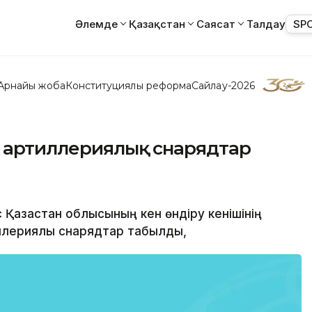
Әлемде
Қазақстан
Саясат
Талдау
SP
Арнайы жоба
Конституциялық реформа
Сайлау-2026
е артиллериялық снарядтар
с Қазақстан облысының кен өндіру кенішінің
ллериялық снарядтар табылды,