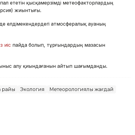
пал ететін қысқамерзімді метеофакторлардың
ерсия) жиынтығы.
де елдімекендердегі атмосфералық ауаның
з иіс
пайда болып, тұрғындардың мазасын
ыныс алу қиындағанын айтып шағымданды.
а райы
Экология
Метеорологиялық жағдай