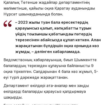
Қалалық Төтенше жағдайлар департаментінің
мәліметінше, қайғылы оқиға Қаратау ауданындағы
Нұрсәт шағынауданында болған.
– 2023 жылы туған бала ересектердің
қарауынсыз қалып, көпқабатты тұрғын
үйдің тоғызыншы қабатындағы пәтердің
терезесінен абайсызда құлап кеткен. Алған
жарақатынан бүлдіршін оқиға орнында көз
жұмды, – делінген хабарламада.
Ведомствоның хабарлауынша, биыл Шымкентте
балалардың терезеден құлауына байланысты 9
оқиға тіркелген. Салдарынан 4 бала көз жұмып, 5-
еуі түрлі дәрежеде жарақаттанған.
Департамент өкілдері ата-аналар мен заңды
өкілдерді балаларды қараусыз қалдырмауға
шақырды.