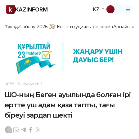
KAZINFORM
KZ
Сайлау-2026
Конституциялық реформа
Арнайы жо
Тренд:
08:55, 15 Наурыз 2011
ШҚО-ның Беген ауылында болған ірі
өртте үш адам қаза тапты, тағы
біреуі зардап шекті