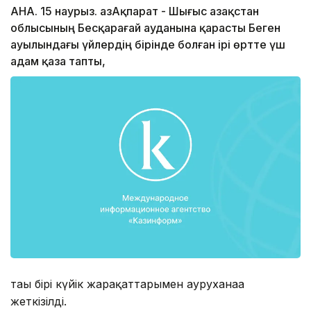
АНА. 15 наурыз. ҚазАқпарат - Шығыс Қазақстан
облысының Бесқарағай ауданына қарасты Беген
ауылындағы үйлердің бірінде болған ірі өртте үш
адам қаза тапты,
тағы бірі күйік жарақаттарымен ауруханаға
жеткізілді.