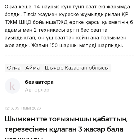
Оқиға кеше, 14 наурыз күні түнгі сағат екі жарымда
болды. Тілсіз жаумен күреске жұмылдырылған ҚР
ТЖМ ШҚО бойыншаТЖД өртке қарсы қызметінің 6
адамы мен 2 техникасы өртті бес сағатта
ауыздықтап, он үш сағаттан кейін ғана толығымен
жоя алды. Жалын 150 шаршы метрді шарпыды
.
Оқиға
Аймақ
Шығыс Қазақстан облысы
без автора
Авторлар
12:16, 05 Тамыз 2026
Шымкентте тоғызыншы қабаттың
терезесінен құлаған 3 жасар бала