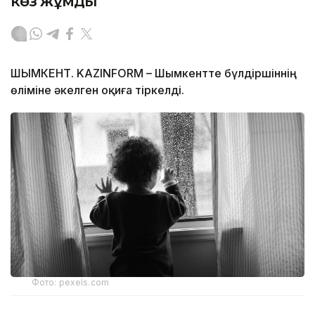
көз жұмды
ШЫМКЕНТ. KAZINFORM – Шымкентте бүлдіршіннің
өліміне әкелген оқиға тіркелді.
Фото: pexels.com