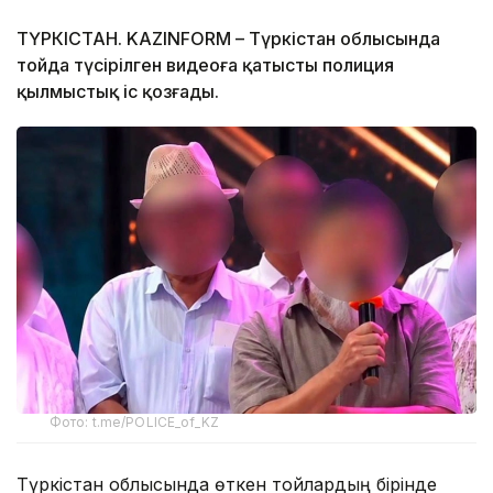
ТҮРКІСТАН. KAZINFORM – Түркістан облысында
тойда түсірілген видеоға қатысты полиция
қылмыстық іс қозғады.
Фото: t.me/POLICE_of_KZ
Түркістан облысында өткен тойлардың бірінде