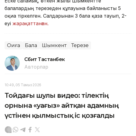
Еске салайық, өткен жылы Шымкентте
балалардың терезеден құлауына байланысты 5
оқиға тіркелген. Салдарынан 3 бала қаза тауып, 2-
еуі
жарақаттанған.
Оқиға
Бала
Шымкент
Терезе
Сәбит Тастанбек
Авторлар
10:49, 05 Тамыз 2026
Тойдағы шулы видео: тілектің
орнына «уағыз» айтқан адамның
үстінен қылмыстық іс қозғалды