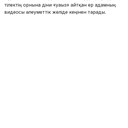
тілектің орнына діни «уағыз» айтқан ер адамның
видеосы әлеуметтік желіде кеңінен тарады.
Бейнежазбада ол тойларда арақтың қойылмай
жүргенін құптайтынын айтып, ендігі кезекте
музыкадан бас тарту керектігін жеткізген. Сондай-
ақ ерлер мен әйелдердің бірге отыруын шариғатқа
қайшы деп бағалап, мұсылмандардың діни
талаптарды қатаң ұстануы қажет екенін
айтқан.
Ішкі істер министрлігі бұл видеоға қатысты ресми
мәлімдеме жасады.
– Әлеуметтік желілерге жүргізілген
мониторинг барысында Түркістан
облысының 66 жастағы тұрғынының діни
және әлеуметтік араздықты қоздыру
белгілері бар жария мәлімдемелері
қамтылған бейнежазба анықталды. Аталған
факті бойынша полиция қылмыстық іс