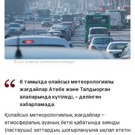
Фото: Алматы қаласының әкімдігі
6 тамызда қолайсыз метеорологиялық
жағдайлар Ақтөбе және Талдықорған
қалаларында күтіледі, – делінген
хабарламада.
Қолайсыз метеорологиялық жағдайлар –
атмосфералық ауаның беткі қабатында зиянды
(ластаушы) заттардың шоғырлануына ықпал ететін