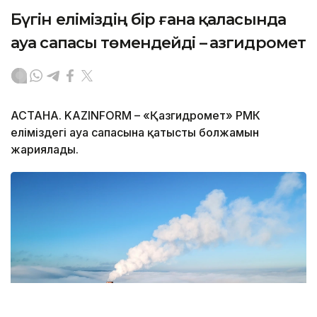
Бүгін еліміздің бір ғана қаласында
ауа сапасы төмендейді – Қазгидромет
АСТАНА. KAZINFORM – «Қазгидромет» РМК
еліміздегі ауа сапасына қатысты болжамын
жариялады.