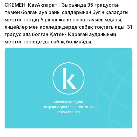
ӨСКЕМЕН. ҚазАқпарат - Зырьянда 35 градустан
төмен болған ауа райы салдарынан бүгін қаладағы
мектептердің бірінші және екінші ауысымдары,
лицейлер мен колледждерде сабақ тоқтатылды. 31
градус аяз болған Қатон- Қарағай ауданының
мектептерінде де сабақ болмайды.