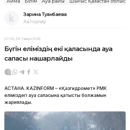
Аймақ
Білім
Ауа райы
Шығыс Қазақстан облысы
Зарина Туғанбаева
Авторлар
07:30, 06 Тамыз 2026
Бүгін еліміздің екі қаласында ауа
сапасы нашарлайды
АСТАНА. KAZINFORM – «Қазгидромет» РМК
еліміздегі ауа сапасына қатысты болжамын
жариялады.