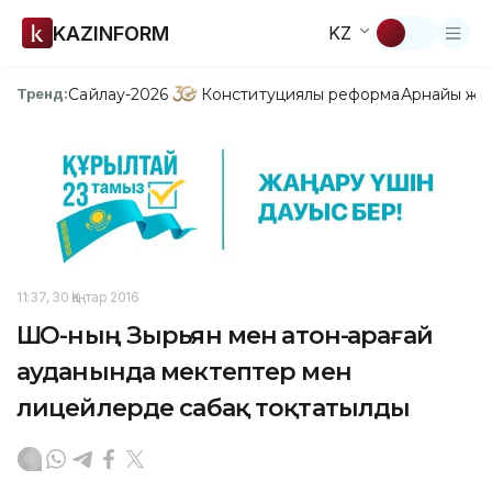
KAZINFORM
KZ
Сайлау-2026
Конституциялық реформа
Арнайы жо
Тренд:
11:37, 30 Қаңтар 2016
ШҚО-ның Зырьян мен Қатон-Қарағай
ауданында мектептер мен
лицейлерде сабақ тоқтатылды