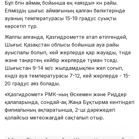
Бұл бүгін аймақ бойынша ең «аязды» күн райы.
Еліміздің шығыс аймағының қалған бөліктерінде
ауаның температурасы 15-19 градус суықты
көрсетіп тұр.
Жалпы алғанда, Қазгидрометте атап өтілгендей,
Шығыс Қазақстан облысы бойынша ауа райы
ауыспалы болып, кей жерлерде қар жауады, түнде
және таңертең кейбір жерлерде тұман түседі.
Шығыстан 9-14 м/с жылдамдықпен жел соғып,
күндіз ауа температурасы 7-12, кей жерлерде - 15-
20 градус аяз болады.
«Қазгидромет» РМК-ның Өскемен және Риддер
қалаларында, сондай-ақ Жаңа Бұқтырма кентіндегі
филиалының ақпаратынша, 2-ші дәрежедегі
қолайсыз метеожағдай сақталып отыр.