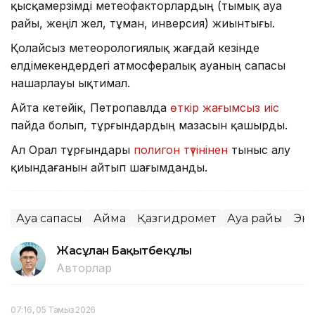
қысқамерзімді метеофакторлардың (тымық ауа
райы, жеңіл жел, тұман, инверсия) жиынтығы.
Қолайсыз метеорологиялық жағдай кезінде
елдімекендердегі атмосфералық ауаның сапасы
нашарлауы ықтимал.
Айта кетейік, Петропавлда
өткір жағымсыз иіс
пайда болып, тұрғындардың мазасын қашырды.
Ал Орал тұрғындары
полигон түтінінен
тыныс алу
қиындағанын айтып шағымданды.
Ауа сапасы
Аймақ
Қазгидромет
Ауа райы
Эк
Жасұлан Бақытбекұлы
Авторлар
07:16, 05 Тамыз 2026