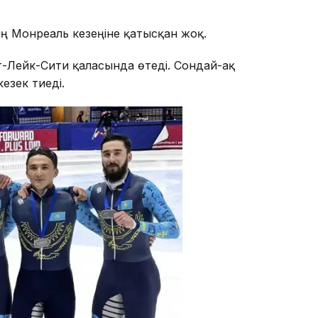
ің Монреаль кезеңіне қатысқан жоқ.
лт-Лейк-Сити қаласында өтеді. Сондай-ақ
езек тиеді.