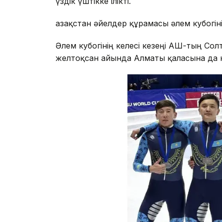
үздік үштікке ілікті.
Қазақстан әйелдер құрамасы әлем кубогін
Әлем кубогінің келесі кезеңі АҚШ-тың Со
желтоқсан айында Алматы қаласына да к