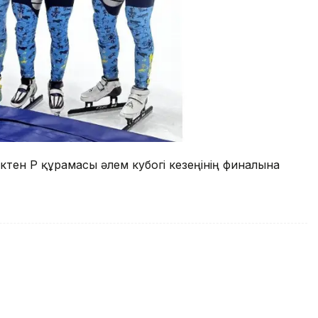
ктен ҚР құрамасы әлем кубогі кезеңінің финалына