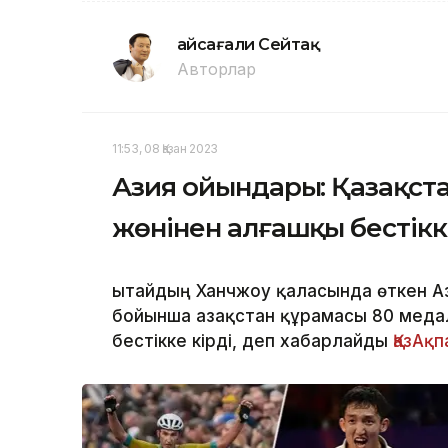
Ғайсағали Сейтақ
Авторлар
11:53, 08 Қазан 2023
Азия ойындары: Қазақст
жөнінен алғашқы бестікк
Қытайдың Ханчжоу қаласында өткен 
бойынша Қазақстан құрамасы 80 меда
бестікке кірді, деп хабарлайды
ҚазАқ