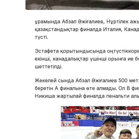
Құрамында Абзал Әжіғалиев, Нұртілек Қа
қазақстандықтар финалда Италия, Кана
түсті.
Эстафета қорытындысында оңтүстіккоре
екінші, канадалықтар үшінші орынға ие 
шеттетілді.
Жекелей сында Абзал Әжіғалиев 500 мет
беретін А финалына өте алмады. Ол В фи
Никиша жартылай финалда пенальти ал