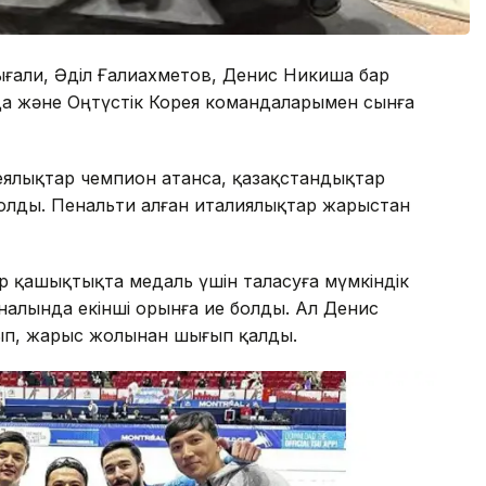
жығали, Әділ Ғалиахметов, Денис Никиша бар
да және Оңтүстік Корея командаларымен сынға
ялықтар чемпион атанса, қазақстандықтар
болды. Пенальти алған италиялықтар жарыстан
р қашықтықта медаль үшін таласуға мүмкіндік
налында екінші орынға ие болды. Ал Денис
ып, жарыс жолынан шығып қалды.