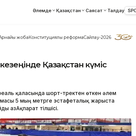
Әлемде
Қазақстан
Саясат
Талдау
SP
Арнайы жоба
Конституциялық реформа
Сайлау-2026
 кезеңінде Қазақстан күміс
реаль қаласында шорт-тректен өткен әлем
ұрамасы 5 мың метрге эстафеталық жарыста
ы ҚазАқпарат тілшісі.