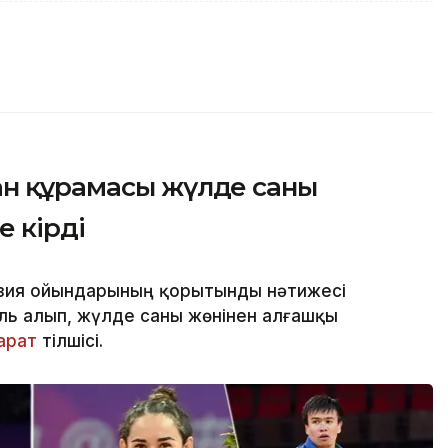
ан құрамасы жүлде саны
е кірді
Азия ойындарының қорытынды нәтижесі
ль алып, жүлде саны жөнінен алғашқы
парат
тілшісі.