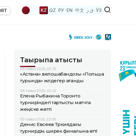
KZ
QZ
РУ
EN
中文
ق ز
ЎЗ
ORT
Тақырыпқа қатысты
06 тамыз 2026, 02:35
«Астана» велошабандозы «Польша
турында» жүлдегер атанды
06 тамыз 2026, 00:22
Елена Рыбакина Торонто
турниріндегі тартысты матчта
жеңіске жетті
05 тамыз 2026, 23:06
Денис Евсеев Түркиядағы
турнирдің ширек финалына өтті