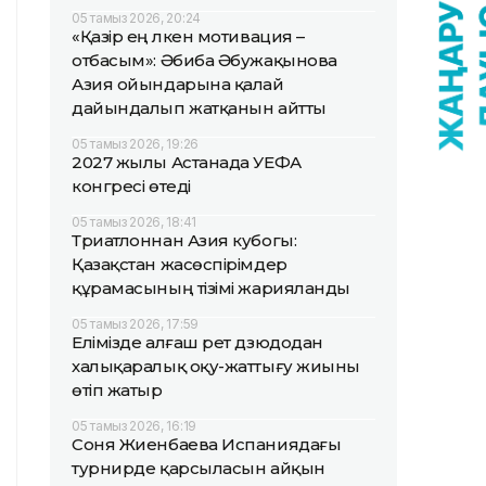
05 тамыз 2026, 20:24
«Қазір ең үлкен мотивация –
отбасым»: Әбиба Әбужақынова
Азия ойындарына қалай
дайындалып жатқанын айтты
05 тамыз 2026, 19:26
2027 жылы Астанада УЕФА
конгресі өтеді
05 тамыз 2026, 18:41
Триатлоннан Азия кубогы:
Қазақстан жасөспірімдер
құрамасының тізімі жарияланды
05 тамыз 2026, 17:59
Елімізде алғаш рет дзюдодан
халықаралық оқу-жаттығу жиыны
өтіп жатыр
05 тамыз 2026, 16:19
Соня Жиенбаева Испаниядағы
турнирде қарсыласын айқын