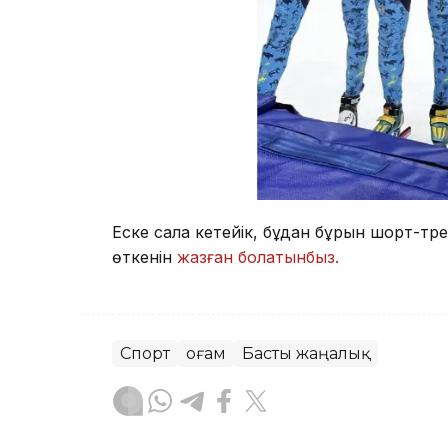
Еске сала кетейік, бұдан бұрын шорт-тре
өткенін
жазған болатынбыз.
Спорт
Қоғам
Басты жаңалық