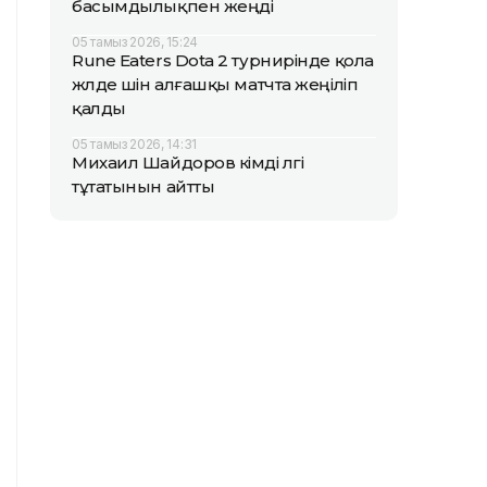
басымдылықпен жеңді
05 тамыз 2026, 15:24
Rune Eaters Dota 2 турнирінде қола
жүлде үшін алғашқы матчта жеңіліп
қалды
05 тамыз 2026, 14:31
Михаил Шайдоров кімді үлгі
тұтатынын айтты