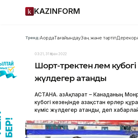
KAZINFORM
Ақорда
Тағайындау
Заң және тәртіп
Дерекқор
Тренд:
03:21, 31 Қазан 2022
Шорт-тректен әлем кубогі
жүлдегер атанды
АСТАНА. ҚазАқпарат – Канаданың Мон
кубогі кезеңінде Қазақстан ерлер қ
күміс жүлдегер атанды, деп хабарлайд