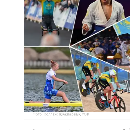
Фото: Коллаж: ҚазАқпарат/ҚР ҰОК