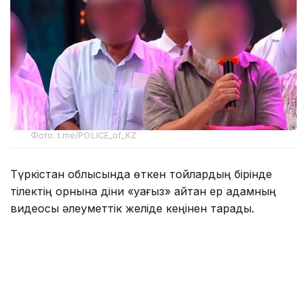
Фото: t.me/POLICE_of_KZ
Түркістан облысында өткен тойлардың бірінде
тілектің орнына діни «уағыз» айтқан ер адамның
видеосы әлеуметтік желіде кеңінен тарады.
Бейнежазбада ол тойларда арақтың қойылмай
жүргенін құптайтынын айтып, ендігі кезекте
музыкадан бас тарту керектігін жеткізген. Сондай-
ақ ерлер мен әйелдердің бірге отыруын шариғатқа
қайшы деп бағалап, мұсылмандардың діни