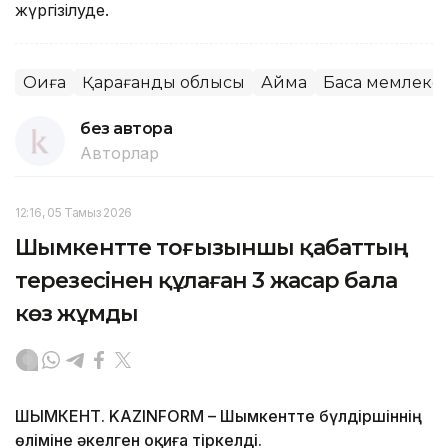
жүргізілуде.
Оқиға
Қарағанды облысы
Аймақ
Басқа мемлекет
без автора
Авторлар
12:16, 05 Тамыз 2026
Шымкентте тоғызыншы қабаттың
терезесінен құлаған 3 жасар бала
көз жұмды
ШЫМКЕНТ. KAZINFORM – Шымкентте бүлдіршіннің
өліміне әкелген оқиға тіркелді.