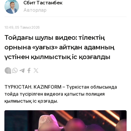
Сәбит Тастанбек
Авторлар
10:49, 05 Тамыз 2026
Тойдағы шулы видео: тілектің
орнына «уағыз» айтқан адамның
үстінен қылмыстық іс қозғалды
ТҮРКІСТАН. KAZINFORM – Түркістан облысында
тойда түсірілген видеоға қатысты полиция
қылмыстық іс қозғады.