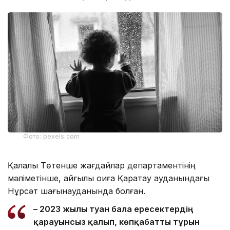
Фото: pexels.com
Қалалық Төтенше жағдайлар департаментінің
мәліметінше, қайғылы оқиға Қаратау ауданындағы
Нұрсәт шағынауданында болған.
– 2023 жылы туған бала ересектердің
қарауынсыз қалып, көпқабатты тұрғын