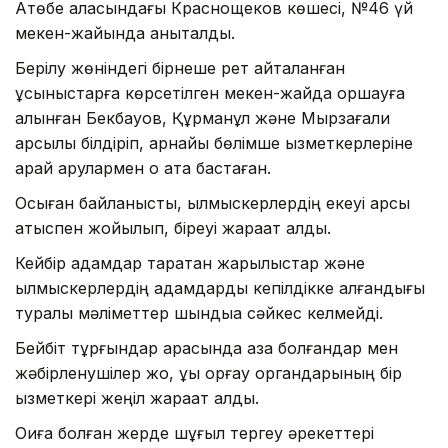
Ақтөбе қаласындағы Краснощеков көшесі, №46 үй
мекен-жайында анықталды.
Берілу жөніндегі бірнеше рет қайталанған
ұсыныстарға көрсетілген мекен-жайда қоршауға
алынған Бекбауов, Құрманқұл және Мырзағали
қарсылық білдіріп, арнайы бөлімше қызметкерлеріне
қарай қарулармен оқ ата бастаған.
Осыған байланысты, қылмыскерлердің екеуі қарсы
атыспен жойылып, біреуі жарақат алды.
Кейбір адамдар таратқан жарылыстар және
қылмыскерлердің адамдарды кепілдікке алғандығы
туралы мәліметтер шындыққа сәйкес келмейді.
Бейбіт тұрғындар арасында қаза болғандар мен
жәбірленушілер жоқ, құқық қорғау органдарының бір
қызметкері жеңіл жарақат алды.
Оқиға болған жерде шұғыл тергеу әрекеттері