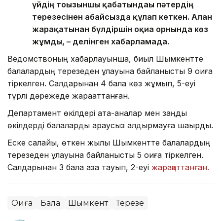
үйдің тоғызыншы қабатындағы пәтердің
терезесінен абайсызда құлап кеткен. Алған
жарақатынан бүлдіршін оқиға орнында көз
жұмды, – делінген хабарламада.
Ведомствоның хабарлауынша, биыл Шымкентте
балалардың терезеден құлауына байланысты 9 оқиға
тіркелген. Салдарынан 4 бала көз жұмып, 5-еуі
түрлі дәрежеде жарақаттанған.
Департамент өкілдері ата-аналар мен заңды
өкілдерді балаларды қараусыз қалдырмауға шақырды.
Еске салайық, өткен жылы Шымкентте балалардың
терезеден құлауына байланысты 5 оқиға тіркелген.
Салдарынан 3 бала қаза тауып, 2-еуі
жарақаттанған.
Оқиға
Бала
Шымкент
Терезе