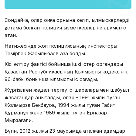
Сондай-ақ, олар оқиға орнына келіп, қылмыскерлерді
ұстамақ болған полиция қызметкерлеріне қарумен оқ
атқан.
Нәтижесінде жол полициясының инспекторы
Темірбек Жақсылықбаев қаза болды.
Кісі өлтіру фактісі бойынша ішкі істер органдары
Қазақстан Республикасының Қылмыстық кодексінің
96-бабы бойынша қылмыстық іс қозғады.
Жүргізілген жедел-тергеу іс-шараларымен шабуыл
жасағандар анықталды, олар - 1991 жылы туған
Жолмырза Бекбауов, 1994 жылы туған Ғабит
Құрманқұл және 1989 жылы туған Ерназар
Мырзағали.
Бүгін, 2012 жылғы 23 маусымда аталған адамдар