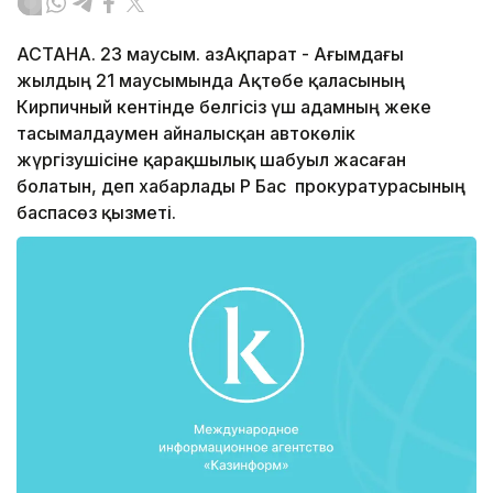
АСТАНА. 23 маусым. ҚазАқпарат - Ағымдағы
жылдың 21 маусымында Ақтөбе қаласының
Кирпичный кентінде белгісіз үш адамның жеке
тасымалдаумен айналысқан автокөлік
жүргізушісіне қарақшылық шабуыл жасаған
болатын, деп хабарлады ҚР Бас прокуратурасының
баспасөз қызметі.