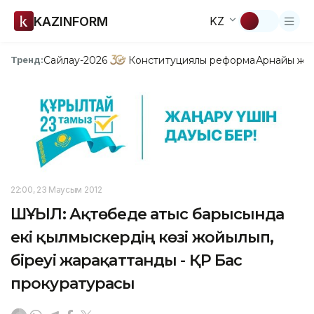
KAZINFORM
KZ
Сайлау-2026
Конституциялық реформа
Арнайы жо
Тренд:
22:00, 23 Маусым 2012
ШҰҒЫЛ: Ақтөбеде атыс барысында
екі қылмыскердің көзі жойылып,
біреуі жарақаттанды - ҚР Бас
прокуратурасы