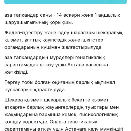
Қаза тапқандар саны - 14 әскери және 1 аңшылық
шаруашылығының қорықшы.
Жедел-іздестіру және іздеу шаралары шекаралық
қызмет, ұлттық қауіпсіздік және ішкі істер
органдарының күшімен жалғастырылуда.
Қаза тапқандардың мүрделері генетикалық
сараптамадан өткізу үшін Астана қаласына
жеткізілді.
Тергеу тобы болған оқиғаның барлық ықтимал
нұсқаларын қарастыруда.
Шекара қызметі шекаралық бекетте қызмет
атқарған барлық жауынгерлердің туыстары мен
жақындарына барынша көмек, писихологиялық
қолдау көрсетуде. Оларға генетикалық
сараптаманы өткізу үшін Астанаға келу мүмкіндігі