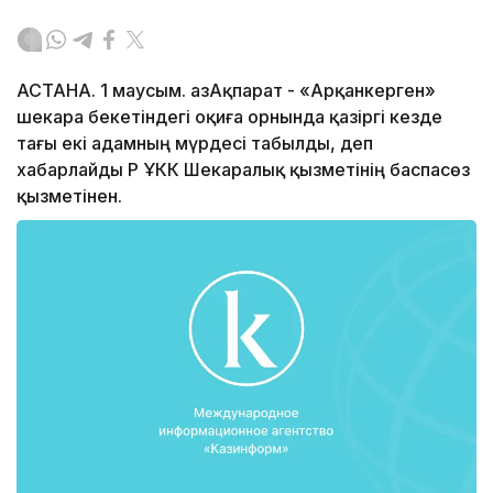
АСТАНА. 1 маусым. ҚазАқпарат - «Арқанкерген»
шекара бекетіндегі оқиға орнында қазіргі кезде
тағы екі адамның мүрдесі табылды, деп
хабарлайды ҚР ҰКК Шекаралық қызметінің баспасөз
қызметінен.