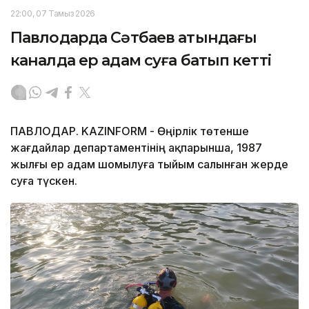
22:00, 07 Тамыз 2026
Павлодарда Сәтбаев атындағы
каналда ер адам суға батып кетті
ПАВЛОДАР. KAZINFORM - Өңірлік төтенше
жағдайлар департаментінің ақпарынша, 1987
жылғы ер адам шомылуға тыйым салынған жерде
суға түскен.