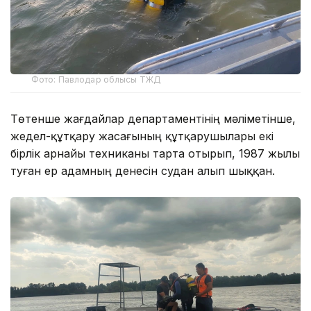
Фото: Павлодар облысы ТЖД
Төтенше жағдайлар департаментінің мәліметінше,
жедел-құтқару жасағының құтқарушылары екі
бірлік арнайы техниканы тарта отырып, 1987 жылы
туған ер адамның денесін судан алып шыққан.