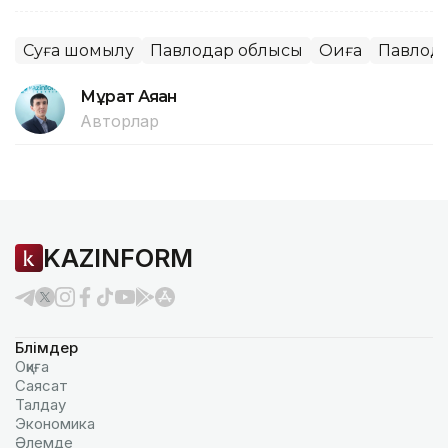
Суға шомылу
Павлодар облысы
Оқиға
Павлод
Мұрат Аяған
Авторлар
KAZINFORM
Бөлімдер
Оқиға
Саясат
Талдау
Экономика
Әлемде