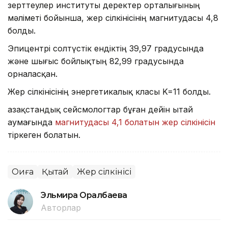
зерттеулер институты деректер орталығының
мәліметі бойынша, жер сілкінісінің магнитудасы 4,8
болды.
Эпицентрі солтүстік ендіктің 39,97 градусында
және шығыс бойлықтың 82,99 градусында
орналасқан.
Жер сілкінісінің энергетикалық класы K=11 болды.
Қазақстандық сейсмологтар бұған дейін Қытай
аумағында
магнитудасы 4,1 болатын жер сілкінісін
тіркеген болатын.
Оқиға
Қытай
Жер сілкінісі
Эльмира Оралбаева
Авторлар