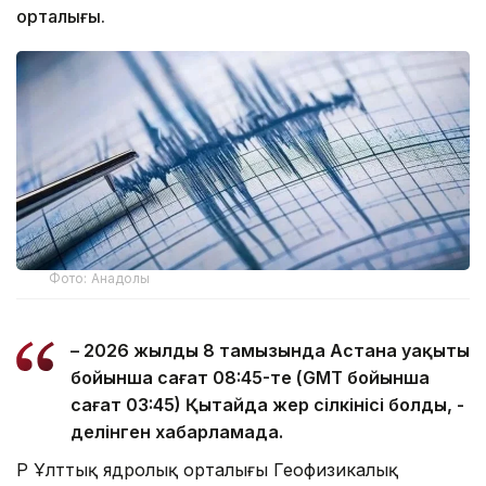
орталығы.
Фото: Анадолы
– 2026 жылдың 8 тамызында Астана уақыты
бойынша сағат 08:45-те (GMT бойынша
сағат 03:45) Қытайда жер сілкінісі болды, -
делінген хабарламада.
ҚР Ұлттық ядролық орталығы Геофизикалық