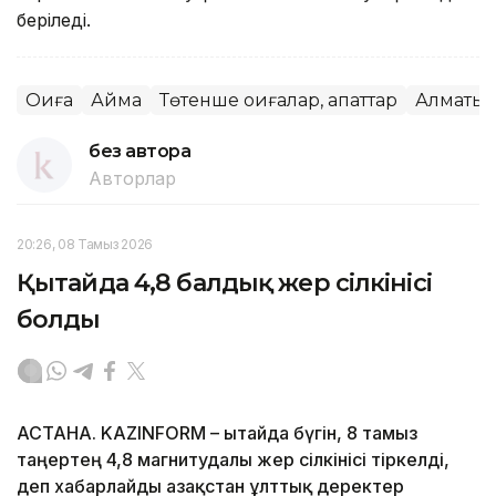
беріледі.
Оқиға
Аймақ
Төтенше оқиғалар, апаттар
Алматы 
без автора
Авторлар
20:26, 08 Тамыз 2026
Қытайда 4,8 балдық жер сілкінісі
болды
АСТАНА. KAZINFORM – Қытайда бүгін, 8 тамыз
таңертең 4,8 магнитудалы жер сілкінісі тіркелді,
деп хабарлайды Қазақстан ұлттық деректер