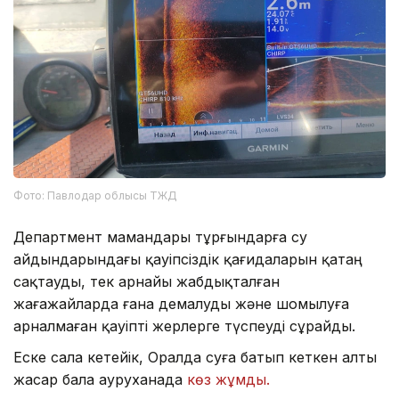
Фото: Павлодар облысы ТЖД
Департмент мамандары тұрғындарға су
айдындарындағы қауіпсіздік қағидаларын қатаң
сақтауды, тек арнайы жабдықталған
жағажайларда ғана демалуды және шомылуға
арналмаған қауіпті жерлерге түспеуді сұрайды.
Еске сала кетейік, Оралда суға батып кеткен алты
жасар бала ауруханада
көз жұмды.