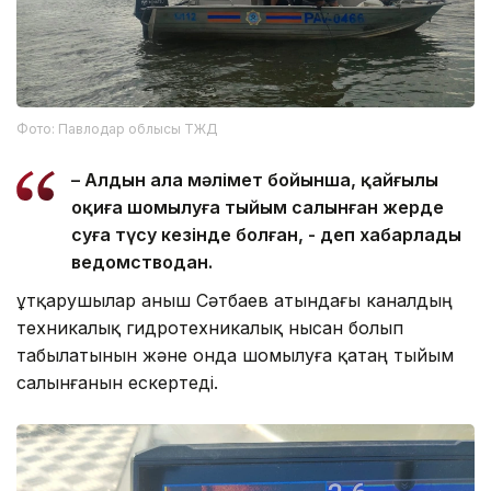
Фото: Павлодар облысы ТЖД
– Алдын ала мәлімет бойынша, қайғылы
оқиға шомылуға тыйым салынған жерде
суға түсу кезінде болған, - деп хабарлады
ведомстводан.
Құтқарушылар Қаныш Сәтбаев атындағы каналдың
техникалық гидротехникалық нысан болып
табылатынын және онда шомылуға қатаң тыйым
салынғанын ескертеді.