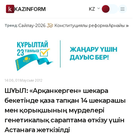
KAZINFORM
KZ
Сайлау-2026
Конституциялық реформа
Арнайы жо
Тренд:
14:06, 01 Маусым 2012
ШҰҒЫЛ: «Арқанкерген» шекара
бекетінде қаза тапқан 14 шекарашы
мен қорықшының мүрделері
генетикалық сараптама өткізу үшін
Астанаға жеткізілді