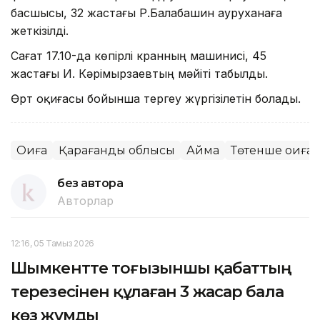
басшысы, 32 жастағы Р.Балабашин ауруханаға
жеткізілді.
Сағат 17.10-да көпірлі кранның машинисі, 45
жастағы И. Кәрімырзаевтың мәйіті табылды.
Өрт оқиғасы бойынша тергеу жүргізілетін болады.
Оқиға
Қарағанды облысы
Аймақ
Төтенше оқиғал
без автора
Авторлар
12:16, 05 Тамыз 2026
Шымкентте тоғызыншы қабаттың
терезесінен құлаған 3 жасар бала
көз жұмды