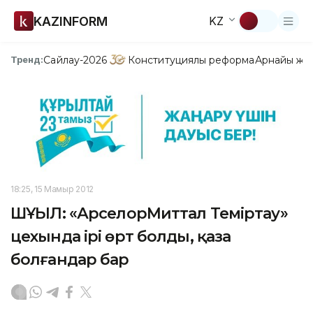
KAZINFORM
KZ
Сайлау-2026
Конституциялық реформа
Арнайы жо
Тренд:
18:25, 15 Мамыр 2012
ШҰҒЫЛ: «АрселорМиттал Теміртау»
цехында ірі өрт болды, қаза
болғандар бар