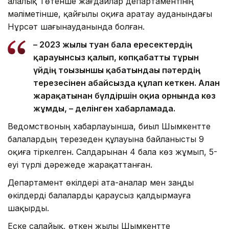
Қалалық Төтенше жағдайлар департаментінің
мәліметінше, қайғылы оқиға Қаратау ауданындағы
Нұрсәт шағынауданында болған.
– 2023 жылы туған бала ересектердің
қарауынсыз қалып, көпқабатты тұрғын
үйдің тоғызыншы қабатындағы пәтердің
терезесінен абайсызда құлап кеткен. Алған
жарақатынан бүлдіршін оқиға орнында көз
жұмды, – делінген хабарламада.
Ведомствоның хабарлауынша, биыл Шымкентте
балалардың терезеден құлауына байланысты 9
оқиға тіркелген. Салдарынан 4 бала көз жұмып, 5-
еуі түрлі дәрежеде жарақаттанған.
Департамент өкілдері ата-аналар мен заңды
өкілдерді балаларды қараусыз қалдырмауға
шақырды.
Еске салайық, өткен жылы Шымкентте