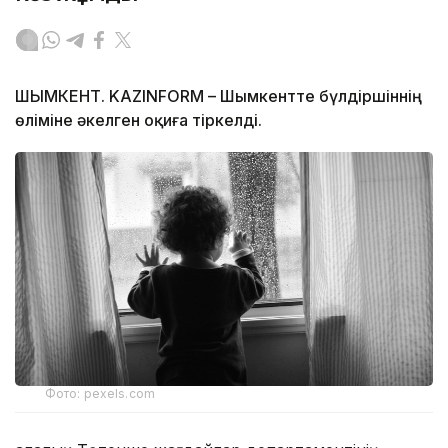
ШЫМКЕНТ. KAZINFORM – Шымкентте бүлдіршіннің
өліміне әкелген оқиға тіркелді.
Фото: pexels.com