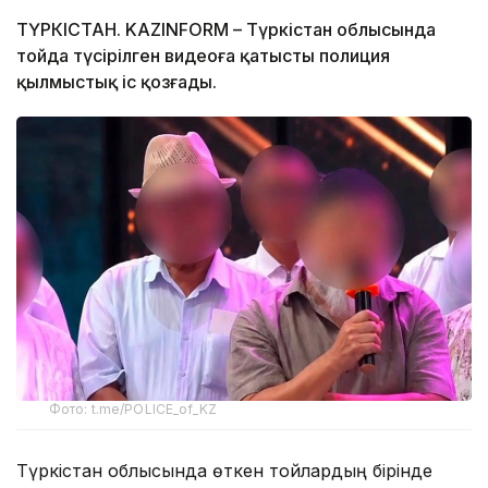
ТҮРКІСТАН. KAZINFORM – Түркістан облысында
тойда түсірілген видеоға қатысты полиция
қылмыстық іс қозғады.
Фото: t.me/POLICE_of_KZ
Түркістан облысында өткен тойлардың бірінде