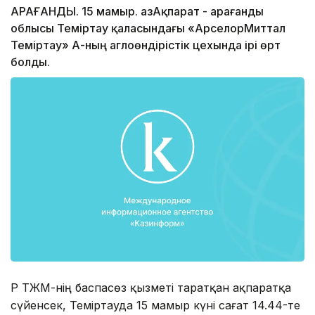
ҚАРАҒАНДЫ. 15 мамыр. ҚазАқпарат - Қарағанды
облысы Теміртау қаласындағы «АрселорМиттал
Теміртау» АҚ-ның аглоөндірістік цехында ірі өрт
болды.
ҚР ТЖМ-нің баспасөз қызметі таратқан ақпаратқа
сүйенсек, Теміртауда 15 мамыр күні сағат 14.44-те