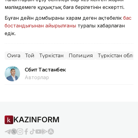
мәлімдемеге құқықтық баға берілетінін ескертті.
Бұған дейін домбыраны харам деген ақтөбелік
бас
бостандығынан айырылғаны
туралы хабарлаған
едік.
Оқиға
Той
Түркістан
Полиция
Түркістан облы
Сәбит Тастанбек
Авторлар
KAZINFORM