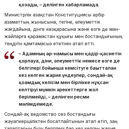
қозғады, – делінген хабарламада.
Министрлік Қазақстан Конституциясы әрбір
азаматтың жынысына, тегіне, әлеуметтік
жағдайына, дінге көзқарасына және өзге де мән-
жайларға қарамастан құқығы мен бостандығының
теңдігін қамтамасыз ететінін атап өтті.
– Адамның ар-намысы мен қадір-қасиетін
қорлауға, діни, әлеуметтік немесе өзге де
белгілері бойынша кемсітуге бағытталған
кез келген жария үндеулер, сондай-ақ
қоғамдық келісім мен бірлікке нұқсан
келтіруі мүмкін әрекеттерге жол
берілмейді, – делінген ресми
мәлімдемеде.
Сондай-ақ ведомство сөз бостандығы
жауапкершіліктен босатпайтынын атап өтіп, заң
талаптарын бұзу белгілері бар кез келген жария