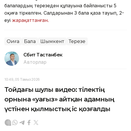
балалардың терезеден құлауына байланысты 5
оқиға тіркелген. Салдарынан 3 бала қаза тауып, 2-
еуі
жарақаттанған.
Оқиға
Бала
Шымкент
Терезе
Сәбит Тастанбек
Авторлар
10:49, 05 Тамыз 2026
Тойдағы шулы видео: тілектің
орнына «уағыз» айтқан адамның
үстінен қылмыстық іс қозғалды