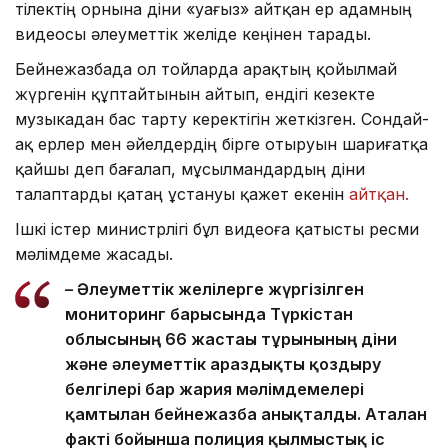
тілектің орнына діни «уағыз» айтқан ер адамның
видеосы әлеуметтік желіде кеңінен тарады.
Бейнежазбада ол тойларда арақтың қойылмай
жүргенін құптайтынын айтып, ендігі кезекте
музыкадан бас тарту керектігін жеткізген. Сондай-
ақ ерлер мен әйелдердің бірге отыруын шариғатқа
қайшы деп бағалап, мұсылмандардың діни
талаптарды қатаң ұстануы қажет екенін
айтқан.
Ішкі істер министрлігі бұл видеоға қатысты ресми
мәлімдеме жасады.
– Әлеуметтік желілерге жүргізілген
мониторинг барысында Түркістан
облысының 66 жастағы тұрғынының діни
және әлеуметтік араздықты қоздыру
белгілері бар жария мәлімдемелері
қамтылған бейнежазба анықталды. Аталған
факті бойынша полиция қылмыстық іс