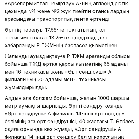
«АрселорМиттал Теміртау» АҚ-ның аглоөндірістік
цехында №1 және №2 жүк тиейтін стансылардың
арасындағы транспорттық лента өртенді.
Өрттің таралуы 17.55-те тоқтатылып, ол
толығымен сағат 18.25-те сөндірілді, деп
хабарланды ҚР ТЖМ-нің баспасөз қызметінен.
Жалынды ауыздықтауға ҚР ТЖМ Қарағанды облысы
бойынша ТЖД өртке қарсы қызметінің 65 адамы
мен 16 техникасы және «Өрт сөндіруші» АҚ
филиалының 30 адамы мен 6 техникасы
жұмылдырылды.
Алдын ала болжам бойынша, жалын 1000 шаршы
метр аумақты шарпыды. Өртті сөндіру кезінде
«Өрт сөндіруші» АҚ филиалы 14-інші өрт сөндіру
бөлімінің аға өрт сөндірушісі, 40 жастағы Т. Өпбаев
оқиға орнында көз жұмды, «Өрт сөндіруші» АҚ
филиалы 14-інші өрт сөндіру бөлімі караулының