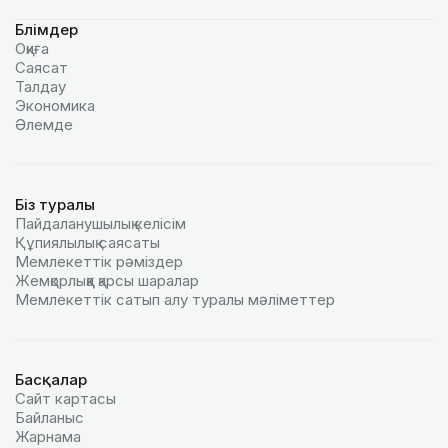
Бөлімдер
Оқиға
Саясат
Талдау
Экономика
Әлемде
Біз туралы
Пайдаланушылық келiciм
Құпиялылық саясаты
Мемлекеттік рәміздер
Жемқорлыққа қарсы шаралар
Мемлекеттік сатып алу туралы мәлiметтер
Басқалар
Сайт картасы
Байланыс
Жарнама