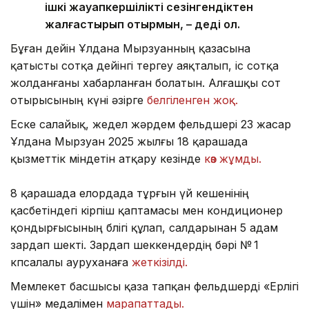
ішкі жауапкершілікті сезінгендіктен
жалғастырып отырмын, – деді ол.
Бұған дейін Ұлдана Мырзуанның қазасына
қатысты сотқа дейінгі тергеу аяқталып, іс сотқа
жолданғаны хабарланған болатын. Алғашқы сот
отырысының күні әзірге
белгіленген жоқ.
Еске салайық, жедел жәрдем фельдшері 23 жасар
Ұлдана Мырзуан 2025 жылғы 18 қарашада
қызметтік міндетін атқару кезінде
көз жұмды.
8 қарашада елордада тұрғын үй кешенінің
қасбетіндегі кірпіш қаптамасы мен кондиционер
қондырғысының бөлігі құлап, салдарынан 5 адам
зардап шекті. Зардап шеккендердің бәрі № 1
көпсалалы ауруханаға
жеткізілді.
Мемлекет басшысы қаза тапқан фельдшерді «Ерлігі
үшін» медалімен
марапаттады.