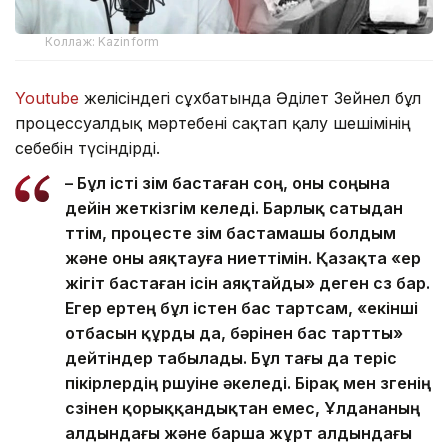
Коллаж: Kazinform
Youtube
желісіндегі сұхбатында Әділет Зейнел бұл
процессуалдық мәртебені сақтап қалу шешімінің
себебін түсіндірді.
– Бұл істі өзім бастаған соң, оны соңына
дейін жеткізгім келеді. Барлық сатыдан
өттім, процесте өзім бастамашы болдым
және оны аяқтауға ниеттімін. Қазақта «ер
жігіт бастаған ісін аяқтайды» деген сөз бар.
Егер ертең бұл істен бас тартсам, «екінші
отбасын құрды да, бәрінен бас тартты»
дейтіндер табылады. Бұл тағы да теріс
пікірлердің өршуіне әкеледі. Бірақ мен өзгенің
сөзінен қорыққандықтан емес, Ұлдананың
алдындағы және барша жұрт алдындағы