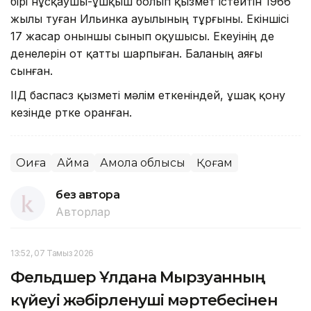
бірі нұсқаушы-ұшқыш болып қызмет істейтін 1966
жылы туған Ильинка ауылының тұрғыны. Екіншісі
17 жасар оныншы сынып оқушысы. Екеуінің де
денелерін от қатты шарпыған. Баланың аяғы
сынған.
ІІД баспасөз қызметі мәлім еткеніндей, ұшақ қону
кезінде өртке оранған.
Оқиға
Аймақ
Ақмола облысы
Қоғам
без автора
Авторлар
13:52, 07 Тамыз 2026
Фельдшер Ұлдана Мырзуанның
күйеуі жәбірленуші мәртебесінен