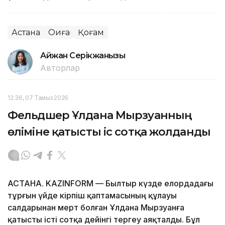
Астана
Оқиға
Қоғам
Айжан Серікжанқызы
Авторлар
12:36, 07 Тамыз 2026
Фельдшер Ұлдана Мырзуанның
өліміне қатысты іс сотқа жолданды
АСТАНА. KAZINFORM — Былтыр күзде елордадағы
тұрғын үйде кірпіш қаптамасының құлауы
салдарынан мерт болған Ұлдана Мырзуанға
қатысты істі сотқа дейінгі тергеу аяқталды. Бұл