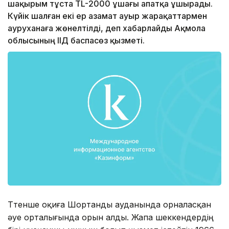
шақырым тұста TL-2000 ұшағы апатқа ұшырады.
Күйік шалған екі ер азамат ауыр жарақаттармен
ауруханаға жөнелтілді, деп хабарлайды Ақмола
облысының ІІД баспасөз қызметі.
Төтенше оқиға Шортанды ауданында орналасқан
әуе орталығында орын алды. Жапа шеккендердің