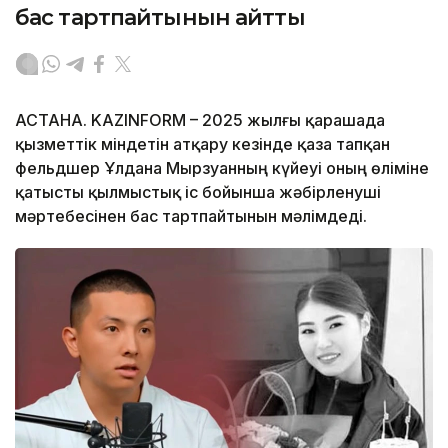
бас тартпайтынын айтты
АСТАНА. KAZINFORM – 2025 жылғы қарашада
қызметтік міндетін атқару кезінде қаза тапқан
фельдшер Ұлдана Мырзуанның күйеуі оның өліміне
қатысты қылмыстық іс бойынша жәбірленуші
мәртебесінен бас тартпайтынын мәлімдеді.