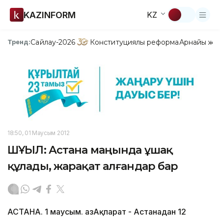
KAZINFORM
KZ
Сайлау-2026
Конституциялық реформа
Арнайы жо
Тренд:
18:50, 01 Маусым 2012
ШҰҒЫЛ: Астана маңында ұшақ
құлады, жарақат алғандар бар
АСТАНА. 1 маусым. ҚазАқпарат - Астанадан 12