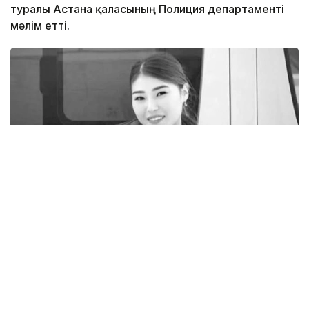
туралы Астана қаласының Полиция департаменті
мәлім етті.
Фото: rustemova_aliya / instagram
— Ұлдана Мырзуанның өліміне қатысты
сотқа дейінгі тергеу аяқталып, қылмыстық