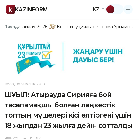
KAZINFORM
KZ
Сайлау-2026
Конституциялық реформа
Арнайы жо
Тренд:
15:38, 05 Маусым 2013
ШҰҒЫЛ: Атырауда Сирияға бой
тасаламақшы болған лаңкестік
топтың мүшелері кісі өлтіргені үшін
18 жылдан 23 жылға дейін сотталды