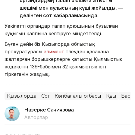
органдардың талап қоюшыға қатысты
шешімі мен қаулысының күші жойылды, —
делінген сот хабарламасында.
Уәкілетті органдар талап қоюшының бұзылған
құқығын қалпына келтіруге міндеттелді.
Бұған дейін біз Қызылорда облыстық
прокуратурасы
алимент
төлеуден қасақана
жалтарған борышкерлерге қатысты Қылмыстық
кодекстің 139-бабымен 32 қылмыстық істі
тіркегенін жаздық.
Қызылорда
Сот
Көпбалалы отбасы
Құқық
Басп
Назерке Саниязова
Авторлар