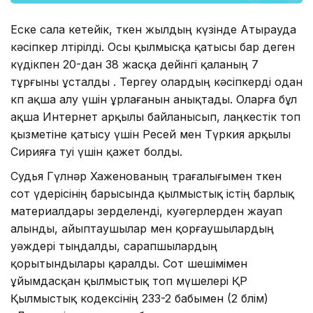
Еске сала кетейік, өткен жылдың күзінде Атырауда
кәсіпкер өлтірілді. Осы қылмысқа қатысы бар деген
күдікпен 20-дан 38 жасқа дейінгі қаланың 7
тұрғыны ұсталды . Тергеу олардың кәсіпкерді одан
көп ақша алу үшін ұрлағанын анықтады. Оларға бұл
ақша Интернет арқылы байланысып, лаңкестік топ
қызметіне қатысу үшін Ресей мен Түркия арқылы
Сирияға өтуі үшін қажет болды.
Судья Гүлнәр Хаженованың төрағалығымен өткен
сот үдерісінің барысында қылмыстық істің барлық
материалдары зерделенді, куәгерлерден жауап
алынды, айыптаушылар мен қорғаушылардың
уәждері тыңдалды, сарапшылардың
қорытындылары қаралды. Сот шешімімен
ұйымдасқан қылмыстық топ мүшелері ҚР
Қылмыстық кодексінің 233-2 бабымен (2 бөлім)