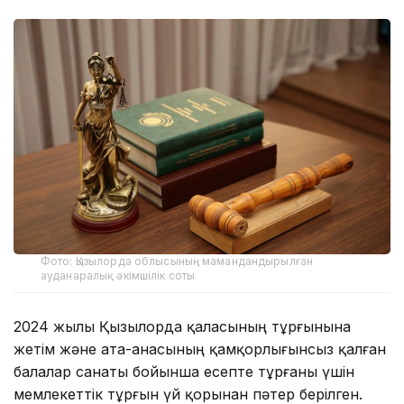
Фото: Қызылорда облысының мамандандырылған
ауданаралық әкімшілік соты
2024 жылы Қызылорда қаласының тұрғынына
жетім және ата-анасының қамқорлығынсыз қалған
балалар санаты бойынша есепте тұрғаны үшін
мемлекеттік тұрғын үй қорынан пәтер берілген.