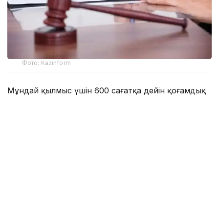
Фото: Kazinform
Мұндай қылмыс үшін 600 сағатқа дейін қоғамдық
жұмысқа тарту немесе екі жылға дейін бас
бостандығын шектеу жазасы көзделген. Ол болмаса
сол мерзімге бас бостандығынан айырылуы
мүмкін.
— Аталған қылмыстық істер бойынша 12
борышкерге қатысты айыптау үкімдері
шықты. 5 қылмыстық іс тараптардың
татуласуымен тоқтады. 3 қылмыстық іс сотта
қаралып жатыр, қалған 12 іс қылмыстық қудалау
органдарының өндірісінде. Мысалы,