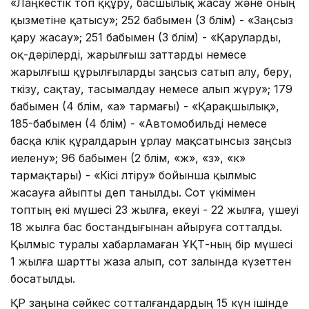
«Лаңкестік топ ққұру, басшылық жасау және оның
қызметіне қатысу»; 252 бабымен (3 бөлім) - «Заңсыз
қару жасау»; 251 бабымен (3 бөлім) - «Қаруларды,
оқ-дәрілерді, жарылғыш заттарды немесе
жарылғыш құрылғыларды заңсыз сатып алу, беру,
өткізу, сақтау, тасымалдау немесе алып жүру»; 179
бабымен (4 бөлім, «а» тармағы) - «Қарақшылық»,
185-бабымен (4 бөлім) - «Автомобильді немесе
басқа көлік құралдарын ұрлау мақсатынсыз заңсыз
иелену»; 96 бабымен (2 бөлім, «ж», «з», «к»
тармақтары) - «Кісі өлтіру» бойынша қылмыс
жасауға айыпты деп танылды. Сот үкімімен
топтың екі мүшесі 23 жылға, екеуі - 22 жылға, үшеуі
18 жылға бас бостандығынан айыруға сотталды.
Қылмыс туралы хабарламаған ҰҚТ-ның бір мүшесі
1 жылға шартты жаза алып, сот залында күзеттен
босатылды.
ҚР заңына сәйкес сотталғандардың 15 күн ішінде