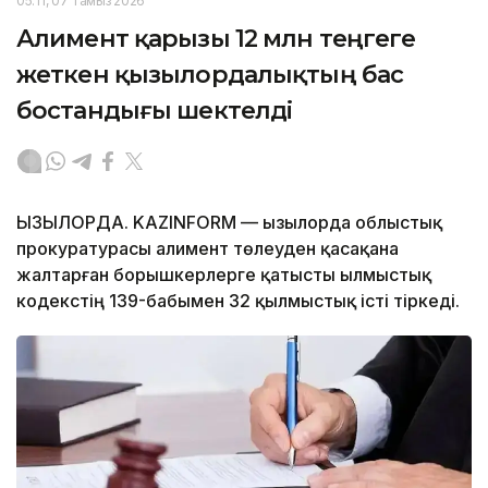
05:11, 07 Тамыз 2026
Алимент қарызы 12 млн теңгеге
жеткен қызылордалықтың бас
бостандығы шектелді
ҚЫЗЫЛОРДА. KAZINFORM — Қызылорда облыстық
прокуратурасы алимент төлеуден қасақана
жалтарған борышкерлерге қатысты Қылмыстық
кодекстің 139-бабымен 32 қылмыстық істі тіркеді.