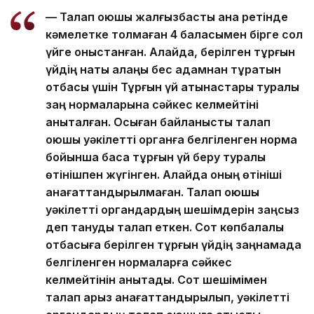
— Талап қоюшы жалғызбасты ана ретінде
кәмелетке толмаған 4 баласымен бірге сол
үйге қоныстанған. Алайда, берілген тұрғын
үйдің нақты алаңы бес адамнан тұратын
отбасы үшін Тұрғын үй қатынастары туралы
заң нормаларына сәйкес келмейтіні
анықталған. Осыған байланысты талап
қоюшы уәкілетті органға белгіленген норма
бойынша басқа тұрғын үй беру туралы
өтінішпен жүгінген. Алайда оның өтініші
қанағаттандырылмаған. Талап қоюшы
уәкілетті органдардың шешімдерін заңсыз
деп тануды талап еткен. Сот көпбалалы
отбасыға берілген тұрғын үйдің заңнамада
белгіленген нормаларға сәйкес
келмейтінін анықтады. Сот шешімімен
талап арыз қанағаттандырылып, уәкілетті