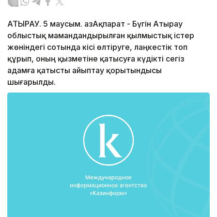
АТЫРАУ. 5 маусым. ҚазАқпарат - Бүгін Атырау
облыстық мамандандырылған қылмыстық істер
жөніндегі сотында кісі өлтіруге, лаңкестік топ
құрып, оның қызметіне қатысуға күдікті сегіз
адамға қатысты айыптау қорытындысы
шығарылды.