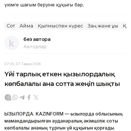
үкімге шағым беруіне құқығы бар.
Сот
Аймақ
Қылмыспен күрес
Заң және құқық
Қо
без автора
Авторлар
07:30, 07 Тамыз 2026
Үйі тарлық еткен қызылордалық
көпбалалы ана сотта жеңіп шықты
ҚЫЗЫЛОРДА. KAZINFORM — Қызылорда облысының
мамандандырылған ауданаралық әкімшілік соты
көпбалалы ананың тұрғын үй құқығын қорғады.