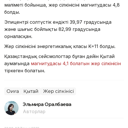
мәліметі бойынша, жер сілкінісінің магнитудасы 4,8
болды.
Эпицентрі солтүстік ендіктің 39,97 градусында
және шығыс бойлықтың 82,99 градусында
орналасқан.
Жер сілкінісінің энергетикалық класы K=11 болды.
Қазақстандық сейсмологтар бұған дейін Қытай
аумағында
магнитудасы 4,1 болатын жер сілкінісін
тіркеген болатын.
Оқиға
Қытай
Жер сілкінісі
Эльмира Оралбаева
Авторлар