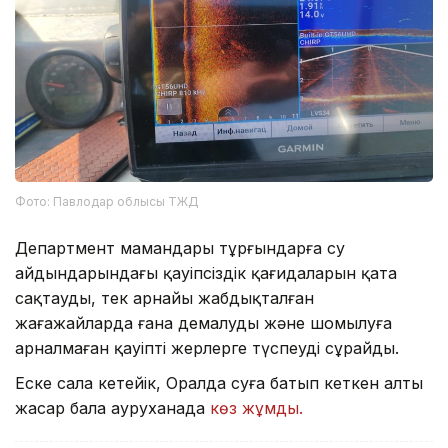
Фото: Павлодар облысы ТЖД
Департмент мамандары тұрғындарға су
айдындарындағы қауіпсіздік қағидаларын қатаң
сақтауды, тек арнайы жабдықталған
жағажайларда ғана демалуды және шомылуға
арналмаған қауіпті жерлерге түспеуді сұрайды.
Еске сала кетейік, Оралда суға батып кеткен алты
жасар бала ауруханада
көз жұмды.