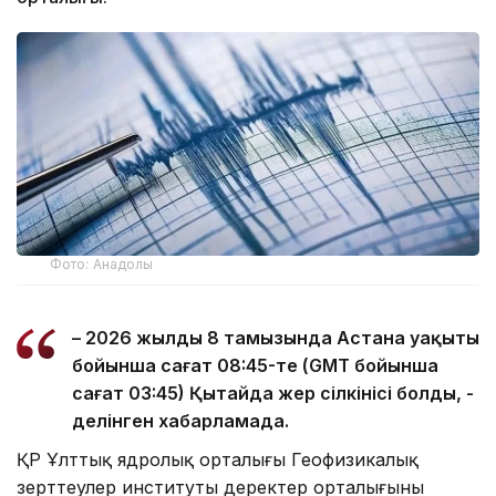
Фото: Анадолы
– 2026 жылдың 8 тамызында Астана уақыты
бойынша сағат 08:45-те (GMT бойынша
сағат 03:45) Қытайда жер сілкінісі болды, -
делінген хабарламада.
ҚР Ұлттық ядролық орталығы Геофизикалық
зерттеулер институты деректер орталығының