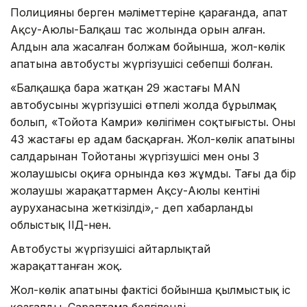
Полицияның берген мәліметтеріне қарағанда, апат
Ақсу-Аюлы-Балқаш тас жолында орын алған.
Алдын ала жасалған болжам бойынша, жол-көлік
апатына автобустың жүргізушісі себепші болған.
«Балқашқа бара жатқан 29 жастағы MAN
автобусының жүргізушісі өтпелі жолда бұрылмақ
болып, «Тойота Камри» көлігімен соқтығысты. Оны
43 жастағы ер адам басқарған. Жол-көлік апатының
салдарынан Тойотаның жүргізушісі мен оның 3
жолаушысы оқиға орнында көз жұмды. Тағы да бір
жолаушы жарақаттармен Ақсу-Аюлы кентінің
ауруханасына жеткізілді»,- деп хабарланды
облыстық ІІД-нен.
Автобустың жүргізушісі айтарлықтай
жарақаттанған жоқ.
Жол-көлік апатының фактісі бойынша қылмыстық іс
қозғалды. Сараптама белгіленді.