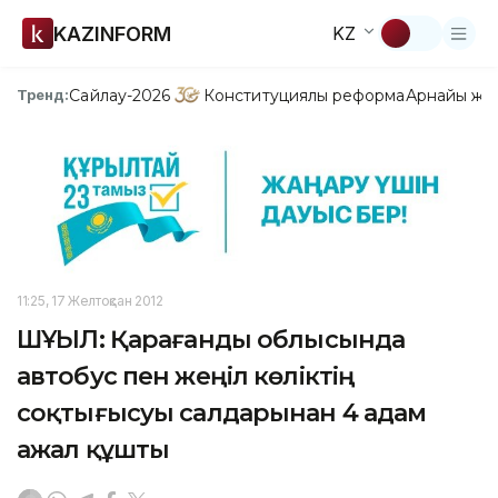
KAZINFORM
KZ
Сайлау-2026
Конституциялық реформа
Арнайы жо
Тренд:
11:25, 17 Желтоқсан 2012
ШҰҒЫЛ: Қарағанды облысында
автобус пен жеңіл көліктің
соқтығысуы салдарынан 4 адам
ажал құшты