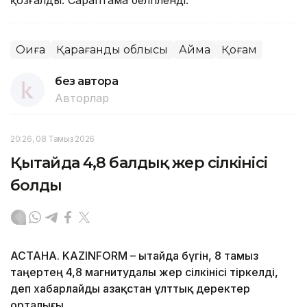
Оқиға
Қарағанды облысы
Аймақ
Қоғам
без автора
Авторлар
20:26, 08 Тамыз 2026
Қытайда 4,8 балдық жер сілкінісі
болды
АСТАНА. KAZINFORM – Қытайда бүгін, 8 тамыз
таңертең 4,8 магнитудалы жер сілкінісі тіркелді,
деп хабарлайды Қазақстан ұлттық деректер
орталығы.