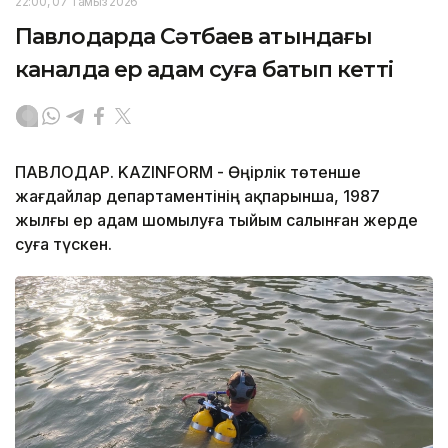
22:00, 07 Тамыз 2026
Павлодарда Сәтбаев атындағы
каналда ер адам суға батып кетті
ПАВЛОДАР. KAZINFORM - Өңірлік төтенше
жағдайлар департаментінің ақпарынша, 1987
жылғы ер адам шомылуға тыйым салынған жерде
суға түскен.