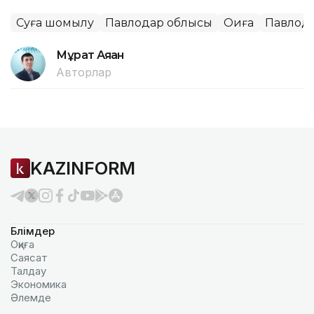
Суға шомылу
Павлодар облысы
Оқиға
Павлод
Мұрат Аяған
Авторлар
KAZINFORM
Бөлімдер
Оқиға
Саясат
Талдау
Экономика
Әлемде