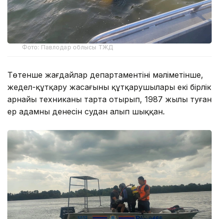
Фото: Павлодар облысы ТЖД
Төтенше жағдайлар департаментінің мәліметінше,
жедел-құтқару жасағының құтқарушылары екі бірлік
арнайы техниканы тарта отырып, 1987 жылы туған
ер адамның денесін судан алып шыққан.