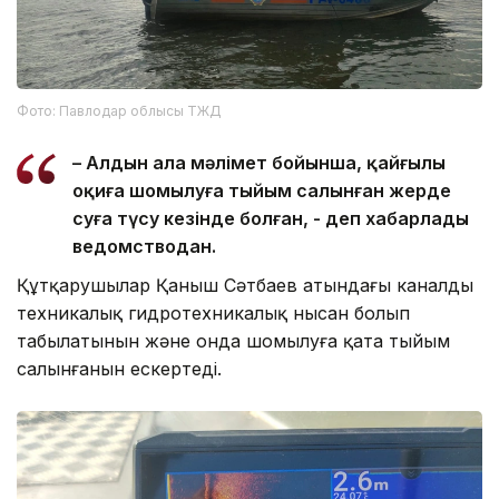
Фото: Павлодар облысы ТЖД
– Алдын ала мәлімет бойынша, қайғылы
оқиға шомылуға тыйым салынған жерде
суға түсу кезінде болған, - деп хабарлады
ведомстводан.
Құтқарушылар Қаныш Сәтбаев атындағы каналдың
техникалық гидротехникалық нысан болып
табылатынын және онда шомылуға қатаң тыйым
салынғанын ескертеді.