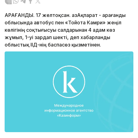
ҚАРАҒАНДЫ. 17 желтоқсан. ҚазАқпарат - Қарағанды
облысында автобус пен «Тойота Камри» жеңіл
көлігінің соқтығысуы салдарынан 4 адам көз
жұмып, 1-уі зардап шекті, деп хабарланды
облыстық ІІД-нің баспасөз қызметінен.