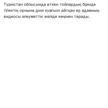
Түркістан облысында өткен тойлардың бірінде
тілектің орнына діни «уағыз» айтқан ер адамның
видеосы әлеуметтік желіде кеңінен тарады.
Бейнежазбада ол тойларда арақтың қойылмай
жүргенін құптайтынын айтып, ендігі кезекте
музыкадан бас тарту керектігін жеткізген. Сондай-
ақ ерлер мен әйелдердің бірге отыруын шариғатқа
қайшы деп бағалап, мұсылмандардың діни
талаптарды қатаң ұстануы қажет екенін
айтқан.
Ішкі істер министрлігі бұл видеоға қатысты ресми
мәлімдеме жасады.
– Әлеуметтік желілерге жүргізілген
мониторинг барысында Түркістан
облысының 66 жастағы тұрғынының діни
және әлеуметтік араздықты қоздыру
белгілері бар жария мәлімдемелері