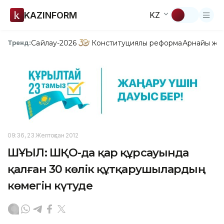
KAZINFORM
KZ
Сайлау-2026
Конституциялық реформа
Арнайы жо
Тренд:
09:36, 23 Желтоқсан 2012
ШҰҒЫЛ: ШҚО-да қар құрсауында
қалған 30 көлік құтқарушылардың
көмегін күтуде