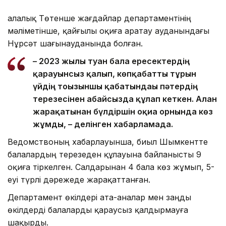
Қалалық Төтенше жағдайлар департаментінің
мәліметінше, қайғылы оқиға Қаратау ауданындағы
Нұрсәт шағынауданында болған.
– 2023 жылы туған бала ересектердің
қарауынсыз қалып, көпқабатты тұрғын
үйдің тоғызыншы қабатындағы пәтердің
терезесінен абайсызда құлап кеткен. Алған
жарақатынан бүлдіршін оқиға орнында көз
жұмды, – делінген хабарламада.
Ведомствоның хабарлауынша, биыл Шымкентте
балалардың терезеден құлауына байланысты 9
оқиға тіркелген. Салдарынан 4 бала көз жұмып, 5-
еуі түрлі дәрежеде жарақаттанған.
Департамент өкілдері ата-аналар мен заңды
өкілдерді балаларды қараусыз қалдырмауға
шақырды.