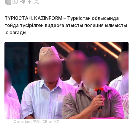
ТҮРКІСТАН. KAZINFORM – Түркістан облысында
тойда түсірілген видеоға қатысты полиция қылмыстық
іс қозғады.
Фото: t.me/POLICE_of_KZ