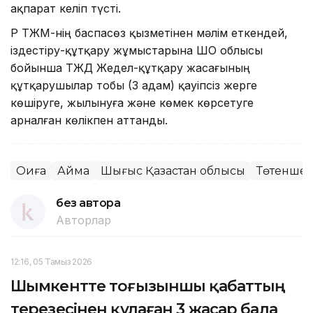
ақпарат келіп түсті.
ҚР ТЖМ-нің баспасөз қызметінен мәлім еткендей,
іздестіру-құтқару жұмыстарына ШҚО облысы
бойынша ТЖД Жедел-құтқару жасағының
құтқарушылар тобы (3 адам) қауіпсіз жерге
көшіруге, жылынуға және көмек көрсетуге
арналған көлікпен аттанды.
Оқиға
Аймақ
Шығыс Қазақстан облысы
Төтенше о
без автора
Авторлар
12:16, 05 Тамыз 2026
Шымкентте тоғызыншы қабаттың
терезесінен құлаған 3 жасар бала