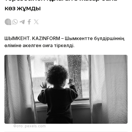
көз жұмды
ШЫМКЕНТ. KAZINFORM – Шымкентте бүлдіршіннің
өліміне әкелген оқиға тіркелді.
Фото: pexels.com