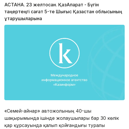
АСТАНА. 23 желтоқсан. ҚазАқпарат - Бүгін
таңертеңгі сағат 5-те Шығыс Қазақстан облысының
құтқарушыларына
«Семей-Қайнар» автожолының 40-шы
шақырымында ішінде жолаушылары бар 30 көлік
қар құрсауында қалып қойғандығы туралы