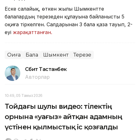
Еске салайық, өткен жылы Шымкентте
балалардың терезеден құлауына байланысты 5
оқиға тіркелген. Салдарынан 3 бала қаза тауып, 2-
еуі
жарақаттанған.
Оқиға
Бала
Шымкент
Терезе
Сәбит Тастанбек
Авторлар
10:49, 05 Тамыз 2026
Тойдағы шулы видео: тілектің
орнына «уағыз» айтқан адамның
үстінен қылмыстық іс қозғалды