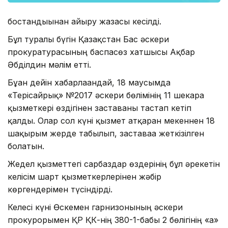
бостандығынан айыру жазасы кесілді.
Бұл туралы бүгін Қазақстан Бас әскери
прокуратурасының баспасөз хатшысы Ақбар
Әбділдин мәлім етті.
Бұған дейін хабарлағандай, 18 маусымда
«Терісайрық» №2017 әскери бөлімінің 11 шекара
қызметкері өздігінен заставаны тастап кетіп
қалды. Олар сол күні қызмет атқарған мекеннен 18
шақырым жерде табылып, заставаға жеткізілген
болатын.
Жедел қызметтегі сарбаздар өздерінің бұл әрекетін
келісім шарт қызметкерлерінен жәбір
көргендерімен түсіндірді.
Келесі күні Өскемен гарнизонының әскери
прокурорымен ҚР ҚК-нің 380-1-бабы 2 бөлігінің «а»