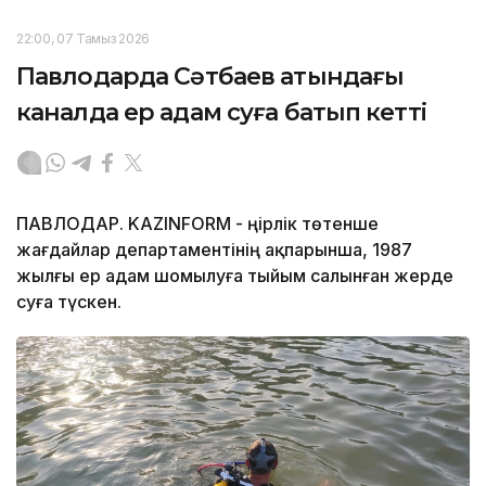
22:00, 07 Тамыз 2026
Павлодарда Сәтбаев атындағы
каналда ер адам суға батып кетті
ПАВЛОДАР. KAZINFORM - Өңірлік төтенше
жағдайлар департаментінің ақпарынша, 1987
жылғы ер адам шомылуға тыйым салынған жерде
суға түскен.