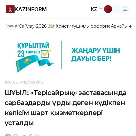
KAZINFORM
KZ
Сайлау-2026
Конституциялық реформа
Арнайы жо
Тренд:
19:03, 25 Маусым 2012
ШҰҒЫЛ: «Терісайрық» заставасында
сарбаздарды ұрды деген күдікпен
келісім шарт қызметкерлері
ұсталды