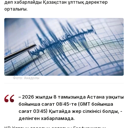
деп хабарлайды Қазақстан ұлттық деректер
орталығы.
Фото: Анадолы
– 2026 жылдың 8 тамызында Астана уақыты
бойынша сағат 08:45-те (GMT бойынша
сағат 03:45) Қытайда жер сілкінісі болды, -
делінген хабарламада.