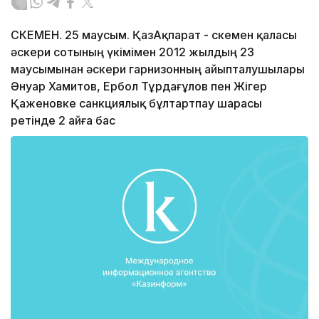
ӨСКЕМЕН. 25 маусым. ҚазАқпарат - Өскемен қаласы
әскери сотының үкімімен 2012 жылдың 23
маусымынан әскери гарнизонның айыпталушылары
Әнуар Хамитов, Ербол Тұрдағұлов пен Жігер
Қаженовке санкциялық бұлтартпау шарасы
ретінде 2 айға бас