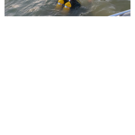
Фото: Павлодар облысы ТЖД
Төтенше жағдайлар департаментінің мәліметінше,
жедел-құтқару жасағының құтқарушылары екі
бірлік арнайы техниканы тарта отырып, 1987 жылы
туған ер адамның денесін судан алып шыққан.