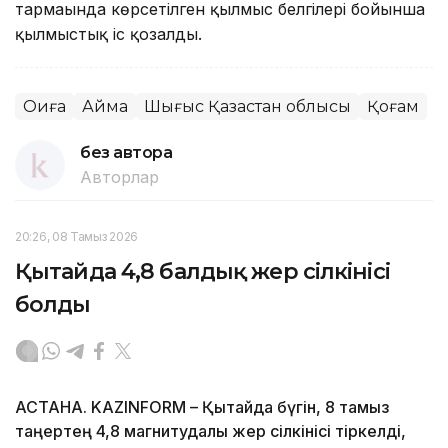
тармағында көрсетілген қылмыс белгілері бойынша
қылмыстық іс қозғалды.
Оқиға
Аймақ
Шығыс Қазақстан облысы
Қоғам
без автора
Авторлар
20:26, 08 Тамыз 2026
Қытайда 4,8 балдық жер сілкінісі
болды
АСТАНА. KAZINFORM – Қытайда бүгін, 8 тамыз
таңертең 4,8 магнитудалы жер сілкінісі тіркелді,