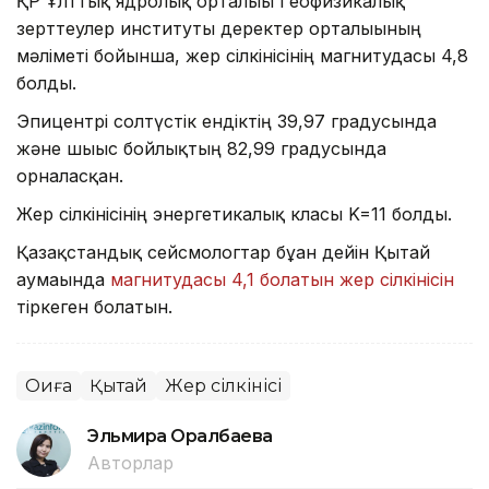
ҚР Ұлттық ядролық орталығы Геофизикалық
зерттеулер институты деректер орталығының
мәліметі бойынша, жер сілкінісінің магнитудасы 4,8
болды.
Эпицентрі солтүстік ендіктің 39,97 градусында
және шығыс бойлықтың 82,99 градусында
орналасқан.
Жер сілкінісінің энергетикалық класы K=11 болды.
Қазақстандық сейсмологтар бұған дейін Қытай
аумағында
магнитудасы 4,1 болатын жер сілкінісін
тіркеген болатын.
Оқиға
Қытай
Жер сілкінісі
Эльмира Оралбаева
Авторлар