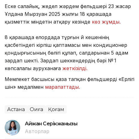
Еске салайық, жедел жәрдем фельдшері 23 жасар
Ұлдана Мырзуан 2025 жылғы 18 қарашада
қызметтік міндетін атқару кезінде
көз жұмды.
8 қарашада елордада тұрғын үй кешенінің
қасбетіндегі кірпіш қаптамасы мен кондиционер
қондырғысының бөлігі құлап, салдарынан 5 адам
зардап шекті. Зардап шеккендердің бәрі № 1
көпсалалы ауруханаға
жеткізілді.
Мемлекет басшысы қаза тапқан фельдшерді «Ерлігі
үшін» медалімен
марапаттады.
Астана
Оқиға
Қоғам
Айжан Серікжанқызы
Авторлар