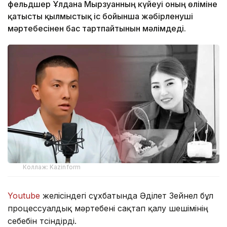
фельдшер Ұлдана Мырзуанның күйеуі оның өліміне
қатысты қылмыстық іс бойынша жәбірленуші
мәртебесінен бас тартпайтынын мәлімдеді.
Коллаж: Kazinform
Youtube
желісіндегі сұхбатында Әділет Зейнел бұл
процессуалдық мәртебені сақтап қалу шешімінің
себебін түсіндірді.