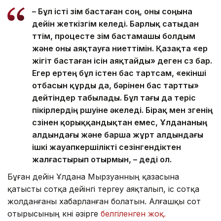
– Бұл істі өзім бастаған соң, оны соңына
дейін жеткізгім келеді. Барлық сатыдан
өттім, процесте өзім бастамашы болдым
және оны аяқтауға ниеттімін. Қазақта «ер
жігіт бастаған ісін аяқтайды» деген сөз бар.
Егер ертең бұл істен бас тартсам, «екінші
отбасын құрды да, бәрінен бас тартты»
дейтіндер табылады. Бұл тағы да теріс
пікірлердің өршуіне әкеледі. Бірақ мен өзгенің
сөзінен қорыққандықтан емес, Ұлдананың
алдындағы және барша жұрт алдындағы
ішкі жауапкершілікті сезінгендіктен
жалғастырып отырмын, – деді ол.
Бұған дейін Ұлдана Мырзуанның қазасына
қатысты сотқа дейінгі тергеу аяқталып, іс сотқа
жолданғаны хабарланған болатын. Алғашқы сот
отырысының күні әзірге
белгіленген жоқ.