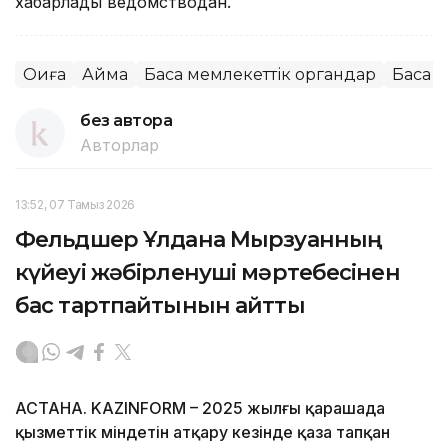
хабарлады ведомстводан.
Оқиға
Аймақ
Басқа мемлекеттік органдар
Басқа
без автора
Авторлар
13:52, 07 Тамыз 2026
Фельдшер Ұлдана Мырзуанның
күйеуі жәбірленуші мәртебесінен
бас тартпайтынын айтты
АСТАНА. KAZINFORM – 2025 жылғы қарашада
қызметтік міндетін атқару кезінде қаза тапқан