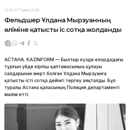
12:36, 07 Тамыз 2026
Фельдшер Ұлдана Мырзуанның
өліміне қатысты іс сотқа жолданды
АСТАНА. KAZINFORM — Былтыр күзде елордадағы
тұрғын үйде кірпіш қаптамасының құлауы
салдарынан мерт болған Ұлдана Мырзуанға
қатысты істі сотқа дейінгі тергеу аяқталды. Бұл
туралы Астана қаласының Полиция департаменті
мәлім етті.