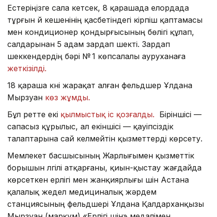
Естеріңізге сала кетсек, 8 қарашада елордада
тұрғын үй кешенінің қасбетіндегі кірпіш қаптамасы
мен кондиционер қондырғысының бөлігі құлап,
салдарынан 5 адам зардап шекті. Зардап
шеккендердің бәрі № 1 көпсалалы ауруханаға
жеткізілді.
18 қараша күні жарақат алған фельдшер Ұлдана
Мырзуан
көз жұмды.
Бұл ретте екі
қылмыстық іс қозғалды.
Біріншісі —
сапасыз құрылыс, ал екіншісі — қауіпсіздік
талаптарына сай келмейтін қызметтерді көрсету.
Мемлекет басшысының Жарлығымен қызметтік
борышын үлгілі атқарғаны, қиын-қыстау жағдайда
көрсеткен ерлігі мен жанқиярлығы үшін Астана
қалалық жедел медициналық жәрдем
станциясының фельдшері Ұлдана Қалдарханқызы
Мырзуан (марқұм) «Ерлігі үшін» медалімен