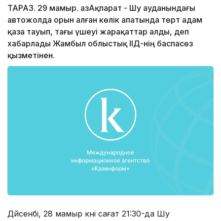
ТАРАЗ. 29 мамыр. ҚазАқпарат - Шу ауданындағы
автожолда орын алған көлік апатында төрт адам
қаза тауып, тағы үшеуі жарақаттар алды, деп
хабарлады Жамбыл облыстық ІІД-нің баспасөз
қызметінен.
Дүйсенбі, 28 мамыр күні сағат 21:30-да Шу