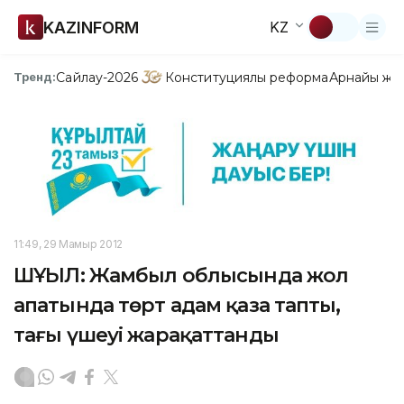
KAZINFORM
KZ
Сайлау-2026
Конституциялық реформа
Арнайы жо
Тренд:
11:49, 29 Мамыр 2012
ШҰҒЫЛ: Жамбыл облысында жол
апатында төрт адам қаза тапты,
тағы үшеуі жарақаттанды