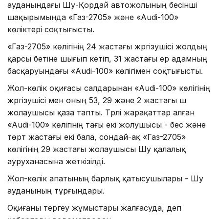
ауданындағы Шу-Қордай автожолының бесінші
шақырымында «Газ-2705» және «Audi-100»
көліктері соқтығысты.
«Газ-2705» көлігінің 24 жастағы жүргізушісі жолдың
қарсы бетіне шығып кетіп, 31 жастағы ер адамның
басқаруындағы «Audi-100» көлігімен соқтығысты.
Жол-көлік оқиғасы салдарынан «Audi-100» көлігінің
жүргізушісі мен оның 53, 29 және 2 жастағы үш
жолаушысы қаза тапты. Түрлі жарақаттар алған
«Audi-100» көлігінің тағы екі жолушысы - бес және
төрт жастағы екі бала, сондай-ақ «Газ-2705»
көлігінің 29 жастағы жолаушысы Шу қалалық
ауруханасына жеткізілді.
Жол-көлік апатының барлық қатысушылары - Шу
ауданының тұрғындары.
Оқиғаны тергеу жұмыстары жалғасуда, деп