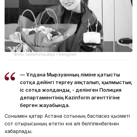
Фото: rustemova_aliya / instagram
— Ұлдана Мырзуанның өліміне қатысты
сотқа дейінгі тергеу аяқталып, қылмыстық
іс сотқа жолданды, - делінген Полиция
департаментінің Kazinform агенттігіне
берген жауабында.
Сонымен қатар Астана сотының баспасөз қызметі
сот отырысының өтетін күні әлі белгіленбегенін
хабарлады.