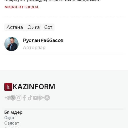
марапатталды.
Астана
Оқиға
Сот
Руслан Ғаббасов
Авторлар
KAZINFORM
Бөлімдер
Оқиға
Саясат