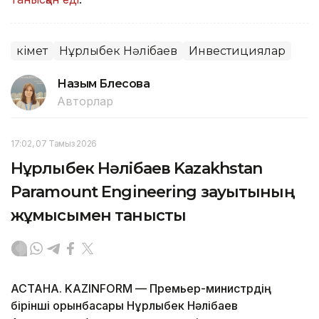
Үкімет
Нұрлыбек Нәлібаев
Инвестициялар
Назым Бөлесова
Авторлар
17:02, 07 Тамыз 2026
Нұрлыбек Нәлібаев Kazakhstan
Paramount Engineering зауытының
жұмысымен танысты
АСТАНА. KAZINFORM — Премьер-министрдің
бірінші орынбасары Нұрлыбек Нәлібаев