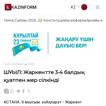
KAZINFORM
KZ
Сайлау-2026
Конституциялық реформа
Арнайы жо
Тренд:
14:40, 06 Маусым 2012
ШҰҒЫЛ: Жаркентте 3-4 балдық
қуатпен жер сілкінді
АСТАНА. 6 маусым. ҚазАқпарат - Жаркент