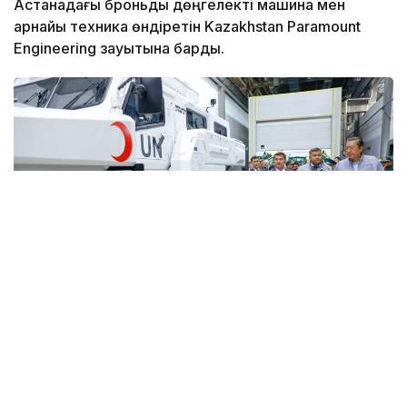
Астанадағы броньды дөңгелекті машина мен
арнайы техника өндіретін Kazakhstan Paramount
Engineering зауытына барды.
Фото: Солтан Жексенбеков/ Kazinform
Кәсіпорында Arlan және Alan-2 броньдалған
дөңгелекті машиналары, Barys жауынгерлік