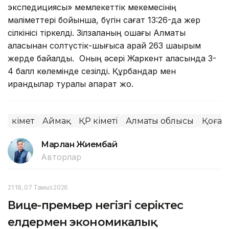
экспедициясы» мемлекеттік мекемесінің
мәліметтері бойынша, бүгін сағат 13:26-да жер
сілкінісі тіркелді. Зілзаланың ошағы Алматы
қаласынан солтүстік-шығысқа қарай 263 шақырым
жерде байқалды. Оның әсері Жаркент қаласында 3-
4 балл көлемінде сезілді. Құрбандар мен
қирандылар туралы ақпарат жоқ.
Үкімет
Аймақ
ҚР Үкіметі
Алматы облысы
Қоғам
Марлан Жиембай
Авторлар
21:18, 07 Тамыз 2026
Вице-премьер негізгі серіктес
елдермен экономикалық