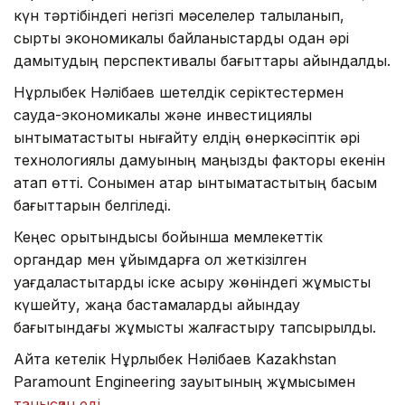
күн тәртібіндегі негізгі мәселелер талқыланып,
сыртқы экономикалық байланыстарды одан әрі
дамытудың перспективалы бағыттары айқындалды.
Нұрлыбек Нәлібаев шетелдік серіктестермен
сауда-экономикалық және инвестициялық
ынтымақтастықты нығайту елдің өнеркәсіптік әрі
технологиялық дамуының маңызды факторы екенін
атап өтті. Сонымен қатар ынтымақтастықтың басым
бағыттарын белгіледі.
Кеңес қорытындысы бойынша мемлекеттік
органдар мен ұйымдарға қол жеткізілген
уағдаластықтарды іске асыру жөніндегі жұмысты
күшейту, жаңа бастамаларды айқындау
бағытындағы жұмысты жалғастыру тапсырылды.
Айта кетелік Нұрлыбек Нәлібаев Kazakhstan
Paramount Engineering зауытының жұмысымен
танысқан еді
.