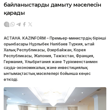
байланыстарды дамыту мәселесін
қарады
АСТАНА. KAZINFORM – Премьер-министрдің бірінші
орынбасары Нұрлыбек Нәлібаев Түркия, Қытай
Халық Республикасы, Әзербайжан, Корея
Республикасы, Жапония, Тәжікстан, Франция,
Германия, Ұлыбритания және Түрікменстанмен
сауда-экономикалық және инвестициялық
ынтымақтастық мәселелері бойынша кеңес
өткізді.