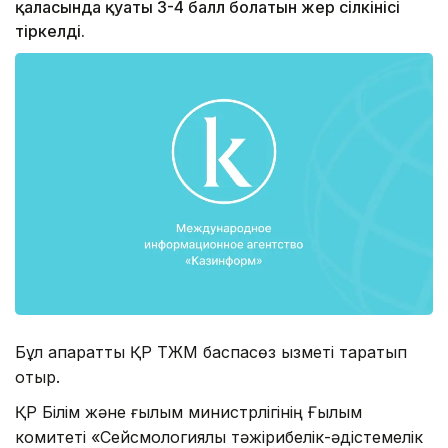
қаласында қуаты 3-4 балл болатын жер сілкінісі
тіркелді.
Бұл ақпаратты ҚР ТЖМ баспасөз қызметі таратып
отыр.
ҚР Білім және ғылым министрлігінің Ғылым
комитеті «Сейсмологиялық тәжірибелік-әдістемелік