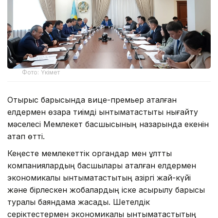
Фото: Үкімет
Отырыс барысында вице-премьер аталған
елдермен өзара тиімді ынтымақтастықты нығайту
мәселесі Мемлекет басшысының назарында екенін
атап өтті.
Кеңесте мемлекеттік органдар мен ұлттық
компаниялардың басшылары аталған елдермен
экономикалық ынтымақтастықтың қазіргі жай-күйі
және бірлескен жобалардың іске асырылу барысы
туралы баяндама жасады. Шетелдік
серіктестермен экономикалық ынтымақтастықтың