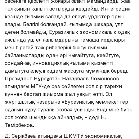
бәсекеге қабілетті жоғары білікті мамандардың жаңа
толқынын қалыптастыруды көздейді. Интеграция
кезінде ғылыми салада да елеулі үрдістер орын
алады. Белгілі болғандай, ғылымда шекара, ұлт
деген болмайды, Еуразиялық экономикалық одақ
аясында үш ел ғалымдарының тамаша иедялары
мен бірегей тәжірибелерінің бірігуі ғылыми
байланыстарды одан әрі нығайтуға, кеңейтуге,
сондай-ақ инновациялық ғылыми қызметті
дамытуға елеулі қадам жасауға мүмкіндік береді.
Президент Нұрсұлтан Назарбаев Ломоносов
атындағы МГУ-де сөз сөйлеген сол бір тарихи
күннен бастап жиырма жыл уақыт өтті. Ол
жұртшылық назарына «Еуразиялық мемлекеттер
одағын құру туралы жоба» ұсынды. Енді міне бүгін
сол жоба шындыққа айналды», - деді Н.
Темірбеков.
Д. Серікбаев атындағы ШҚМТУ экономикалық