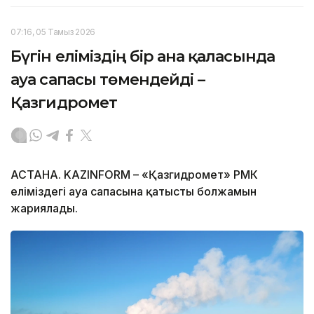
07:16, 05 Тамыз 2026
Бүгін еліміздің бір ғана қаласында
ауа сапасы төмендейді –
Қазгидромет
АСТАНА. KAZINFORM – «Қазгидромет» РМК
еліміздегі ауа сапасына қатысты болжамын
жариялады.