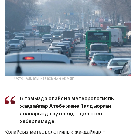
Фото: Алматы қаласының әкімдігі
6 тамызда қолайсыз метеорологиялық
жағдайлар Ақтөбе және Талдықорған
қалаларында күтіледі, – делінген
хабарламада.
Қолайсыз метеорологиялық жағдайлар –