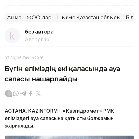
Аймақ
ЖОО-лар
Шығыс Қазақстан облысы
Білі
без автора
Авторлар
07:30, 06 Тамыз 2026
Бүгін еліміздің екі қаласында ауа
сапасы нашарлайды
АСТАНА. KAZINFORM – «Қазгидромет» РМК
еліміздегі ауа сапасына қатысты болжамын
жариялады.