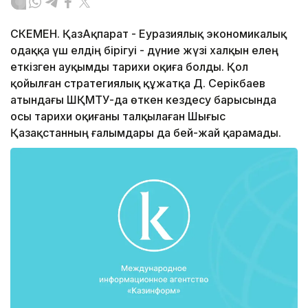
ӨСКЕМЕН. ҚазАқпарат - Еуразиялық экономикалық
одаққа үш елдің бірігуі - дүние жүзі халқын елең
еткізген ауқымды тарихи оқиға болды. Қол
қойылған стратегиялық құжатқа Д. Серікбаев
атындағы ШҚМТУ-да өткен кездесу барысында
осы тарихи оқиғаны талқылаған Шығыс
Қазақстанның ғалымдары да бей-жай қарамады.