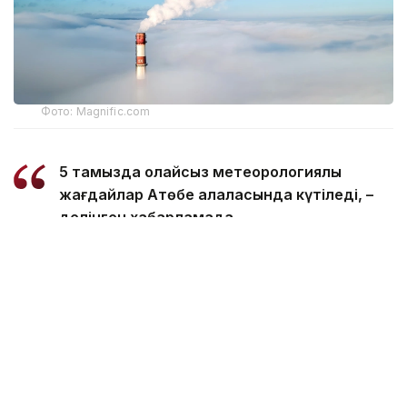
Фото: Magnific.com
5 тамызда қолайсыз метеорологиялық
жағдайлар Ақтөбе қалаласында күтіледі, –
делінген хабарламада.
Қолайсыз метеорологиялық жағдайлар –
атмосфералық ауаның беткі қабатында зиянды
(ластаушы) заттардың шоғырлануына ықпал ететін
қысқамерзімді метеофакторлардың (тымық ауа
райы, жеңіл жел, тұман, инверсия) жиынтығы.
Қолайсыз метеорологиялық жағдай кезінде
елдімекендердегі атмосфералық ауаның сапасы