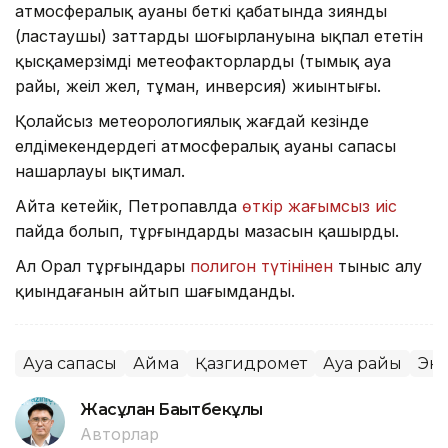
атмосфералық ауаның беткі қабатында зиянды
(ластаушы) заттардың шоғырлануына ықпал ететін
қысқамерзімді метеофакторлардың (тымық ауа
райы, жеңіл жел, тұман, инверсия) жиынтығы.
Қолайсыз метеорологиялық жағдай кезінде
елдімекендердегі атмосфералық ауаның сапасы
нашарлауы ықтимал.
Айта кетейік, Петропавлда
өткір жағымсыз иіс
пайда болып, тұрғындардың мазасын қашырды.
Ал Орал тұрғындары
полигон түтінінен
тыныс алу
қиындағанын айтып шағымданды.
Ауа сапасы
Аймақ
Қазгидромет
Ауа райы
Эк
Жасұлан Бақытбекұлы
Авторлар