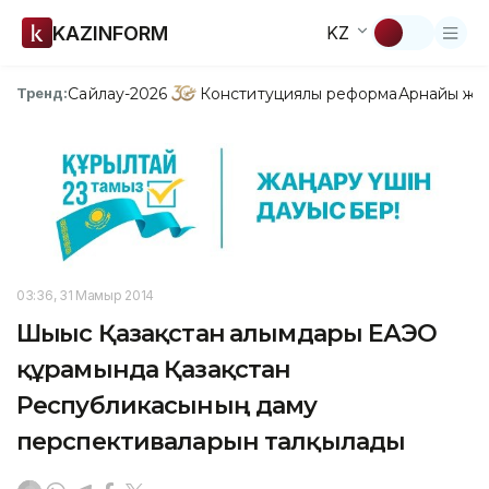
KAZINFORM
KZ
Сайлау-2026
Конституциялық реформа
Арнайы жо
Тренд:
03:36, 31 Мамыр 2014
Шығыс Қазақстан ғалымдары ЕАЭО
құрамында Қазақстан
Республикасының даму
перспективаларын талқылады