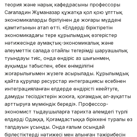
теория және нарық кафедрасының профессоры
Сағаладин Жұманазар құжатқа қол қою ұлттық
экономикалардың бірігіуінен де жоғары мүддені
қамтитынын атап өтті. «Елдерді біріктіретін
экономикадағы терең құрылымдық өзгерістер
нәтижесінде аумақтық-экономикалық және
әлеуметтік салада оңтайлы теңгерімді шаруашылық
туындауы тиіс, онда өндіріс аз шығынмен,
ауқымды табыспен, еңбек өнімділігінің
жоғарылығымен жүзеге асырылады. Құрылымдық
қайта құрулар ресурстар интеграциясы есебінен
интеграцияланған елдерде өндірісті кеңейтуге,
дамудың теңсіздіктерін жоюға, қоғамдық әл-ауқатты
арттыруға мүмкіндік береді». Профессор-
экономист тыңдаушыларға тарихта әлемдегі түрлі
елдердің Одаққа, Қоғамдастыққа біріккені туралы өз
талдауын ұсынды. Онда ғалым осындай
бірлестіктердің нәтижесі мен алынған тәжірибесін