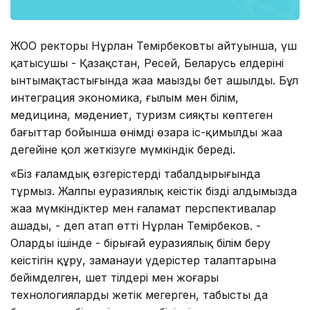
ЖОО ректоры Нұрлан Темірбековтың айтуынша, үш
қатысушы - Қазақстан, Ресей, Беларусь елдерінің
ынтымақтастығында жаңа маңызды бет ашылды. Бұл
интеграция экономика, ғылым мен білім,
медицина, мәдениет, туризм сияқты көптеген
бағыттар бойынша өнімді өзара іс-қимылдың жаңа
деңгейіне қол жеткізуге мүмкіндік береді.
«Біз ғаламдық өзгерістердің табалдырығында
тұрмыз. Жалпы еуразиялық кеңістік біздің алдымызда
жаңа мүмкіндіктер мен ғаламат перспективалар
ашады, - деп атап өтті Нұрлан Темірбеков. -
Олардың ішінде - бірыңғай еуразиялық білім беру
кеңістігін құру, заманауи үдерістер талаптарына
бейімделген, шет тілдері мен жоғары
технологияларды жетік меңгерген, табысты да