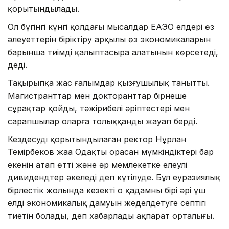
қорытындылады.
Ол бүгінгі күнгі қолдағы мысалдар ЕАЭО елдері өз
әлеуеттерін біріктіру арқылы өз экономикаларын
барынша тиімді қалыптасыра алатынын көрсетеді,
деді.
Тақырыпқа жас ғалымдар қызғушылық танытты.
Магистранттар мен докторанттар бірнеше
сұрақтар қойды, тәжірибелі әріптестері мен
сарапшылар оларға толыққанды жауап берді.
Кездесуді қорытындылаған ректор Нұрлан
Темірбеков жаңа Одақтың орасан мүмкіндіктері бар
екенін атап өтті және әр мемлекетке елеулі
дивидендтер әкеледі деп күтілуде. Бұл еуразиялық
бірлестік жолында кезекті оң қадамның бірі әрі үш
елдің экономикалық дамуын жеделдетуге септігі
тиетін болады, деп хабарлады ақпарат орталығы.