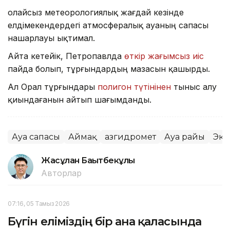
Қолайсыз метеорологиялық жағдай кезінде
елдімекендердегі атмосфералық ауаның сапасы
нашарлауы ықтимал.
Айта кетейік, Петропавлда
өткір жағымсыз иіс
пайда болып, тұрғындардың мазасын қашырды.
Ал Орал тұрғындары
полигон түтінінен
тыныс алу
қиындағанын айтып шағымданды.
Ауа сапасы
Аймақ
Қазгидромет
Ауа райы
Эко
Жасұлан Бақытбекұлы
Авторлар
07:16, 05 Тамыз 2026
Бүгін еліміздің бір ғана қаласында