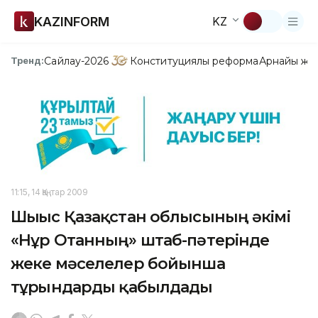
KAZINFORM
KZ
Сайлау-2026
Конституциялық реформа
Арнайы жо
Тренд:
11:15, 14 Қаңтар 2009
Шығыс Қазақстан облысының әкімі
«Нұр Отанның» штаб-пәтерінде
жеке мәселелер бойынша
тұрғындарды қабылдады