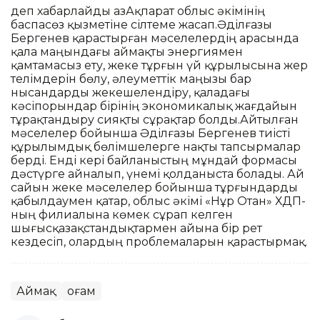
деп хабарлайды ҚазАқпарат облыс әкімінің
баспасөз қызметіне сілтеме жасап.Әділғазы
Бергенев қарастырған мәселелердің арасында
қала маңындағы аймақты энергиямен
қамтамасыз ету, жеке тұрғын үй құрылысына жер
телімдерін бөлу, әлеуметтік маңызы бар
нысандарды жекешелендіру, қаладағы
кәсіпорындар бірінің экономикалық жағдайын
тұрақтандыру сияқты сұрақтар болды.Айтылған
мәселелер бойынша Әділғазы Бергенев тиісті
құрылымдық бөлімшелерге нақты тапсырмалар
берді. Енді кері байланыстың мұндай формасы
дәстүрге айналып, үнемі қолданыста болады. Ай
сайын жеке мәселелер бойынша тұрғындарды
қабылдаумен қатар, облыс әкімі «Нұр Отан» ХДП-
ның филиалына көмек сұрап келген
шығысқазақстандықтармен айына бір рет
кездесіп, олардың проблемаларын қарастырмақ.
Аймақ
Қоғам