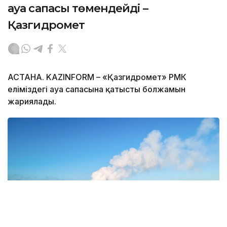
ауа сапасы төмендейді –
Қазгидромет
АСТАНА. KAZINFORM – «Қазгидромет» РМК
еліміздегі ауа сапасына қатысты болжамын
жариялады.