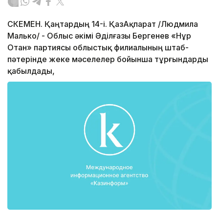
ӨСКЕМЕН. Қаңтардың 14-і. ҚазАқпарат /Людмила
Малько/ - Облыс әкімі Әділғазы Бергенев «Нұр
Отан» партиясы облыстық филиалының штаб-
пәтерінде жеке мәселелер бойынша тұрғындарды
қабылдады,