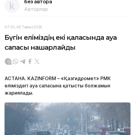
без автора
Авторлар
07:30, 06 Тамыз 2026
Бүгін еліміздің екі қаласында ауа
сапасы нашарлайды
АСТАНА. KAZINFORM – «Қазгидромет» РМК
еліміздегі ауа сапасына қатысты болжамын
жариялады.