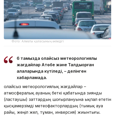
Фото: Алматы қаласының әкімдігі
6 тамызда қолайсыз метеорологиялық
жағдайлар Ақтөбе және Талдықорған
қалаларында күтіледі, – делінген
хабарламада.
Қолайсыз метеорологиялық жағдайлар –
атмосфералық ауаның беткі қабатында зиянды
(ластаушы) заттардың шоғырлануына ықпал ететін
қысқамерзімді метеофакторлардың (тымық ауа
райы, жеңіл жел, тұман, инверсия) жиынтығы.