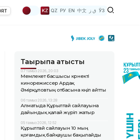
KZ
QZ
РУ
EN
中文
ق ز
ЎЗ
ORT
Тақырыпқа қатысты
07 тамыз 2026, 20:03
Мемлекет басшысы көрнекті
кинорежиссер Ардақ
Әмірқұловтың отбасына көңіл айтты
06 тамыз 2026, 13:28
Алматыда Құрылтай сайлауына
дайындық қалай жүріп жатыр
05 тамыз 2026, 12:52
Құрылтай сайлауын 10 мың
қоғамдық байқаушы бақылайды