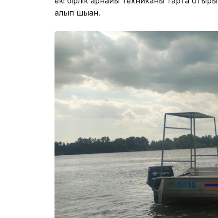
екі бірлік арнайы техниканы тарта отыр
алып шыққан.