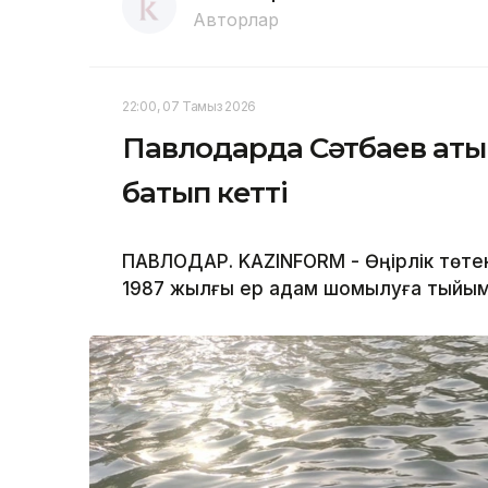
Авторлар
22:00, 07 Тамыз 2026
Павлодарда Сәтбаев атын
батып кетті
ПАВЛОДАР. KAZINFORM - Өңірлік төте
1987 жылғы ер адам шомылуға тыйым 