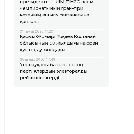
президенттері UIM F1H2O әлем
чемпионатының гран-при
кезеңінің ашылу салтанатына
қатысты
01 тамыз 2026, 11:26
Қасым-Жомарт Тоқаев Қостанай
облысының 90 жылдығына орай
құттықтау жолдады
30 шілде 2026, 17:48
Үгіт науқаны басталған соң
партиялардың электоралды
рейтингісі өзгерді