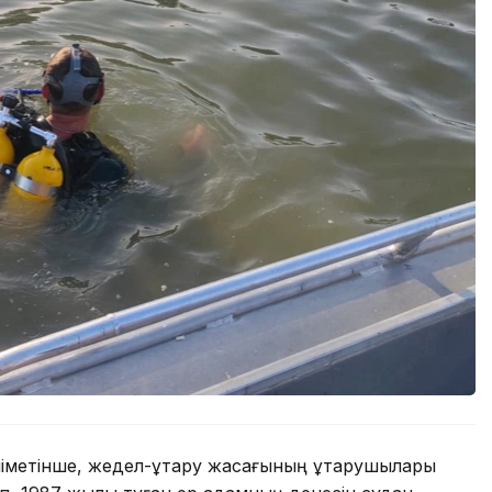
метінше, жедел-құтқару жасағының құтқарушылары