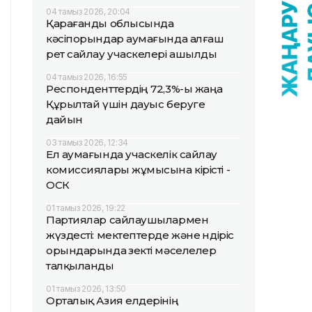
04 тамыз 2026, 20:04
Қарағанды облысында
кәсіпорындар аумағында алғаш
рет сайлау учаскелері ашылды
04 тамыз 2026, 16:55
Респонденттердің 72,3%-ы жаңа
Құрылтай үшін дауыс беруге
дайын
03 тамыз 2026, 12:34
Ел аумағында учаскелік сайлау
комиссиялары жұмысына кірісті -
ОСК
01 тамыз 2026, 19:22
Партиялар сайлаушылармен
жүздесті: мектептерде және өндіріс
орындарында өзекті мәселелер
талқыланды
01 тамыз 2026, 13:50
Орталық Азия елдерінің