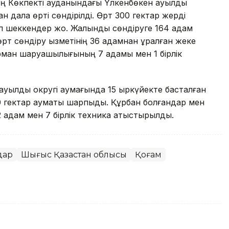
ың Көкпекті ауданындағы Үлкенбөкен ауылдық
ан дала өрті сөндірілді. Өрт 300 гектар жерді
 шеккендер жоқ. Жалынды сөндіруге 164 адам
т сөндіру қызметінің 36 адамнан құралған жеке
орман шаруашылығының 7 адамы мен 1 бірлік
уылдық округі аумағында 15 қыркүйекте басталған
00 гектар аумақты шарпыды. Құрбан болғандар мен
2 адам мен 7 бірлік техника қатыстырылды.
дар
Шығыс Қазақстан облысы
Қоғам