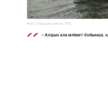
Фото: Павлодар облысы ТЖД
– Алдын ала мәлімет бойынша,
салынған жерде суға түсу кезі
ведомстводан.
Құтқарушылар Қаныш Сәтбаев атындағы к
болып табылатынын және онда шомылуға 