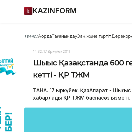
KAZINFORM
Ақорда
Тағайындау
Заң және тәртіп
Дерекқор
Тренд:
14:32, 17 Қыркүйек 2011
Шығыс Қазақстанда 600 
кетті - ҚР ТЖМ
ТАНА. 17 қыркүйек. ҚазАқпарат - Шығыс 
хабарлады ҚР ТЖМ баспасөз қызметі.