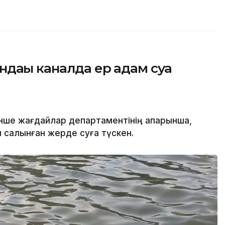
дағы каналда ер адам суға
нше жағдайлар департаментінің ақпарынша,
салынған жерде суға түскен.