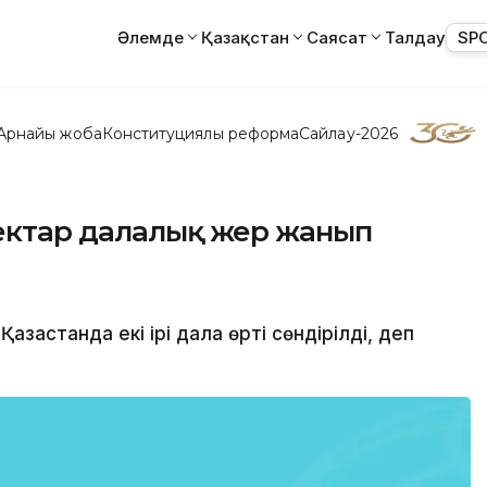
Әлемде
Қазақстан
Саясат
Талдау
SP
Арнайы жоба
Конституциялық реформа
Сайлау-2026
гектар далалық жер жанып
Қазақстанда екі ірі дала өрті сөндірілді, деп