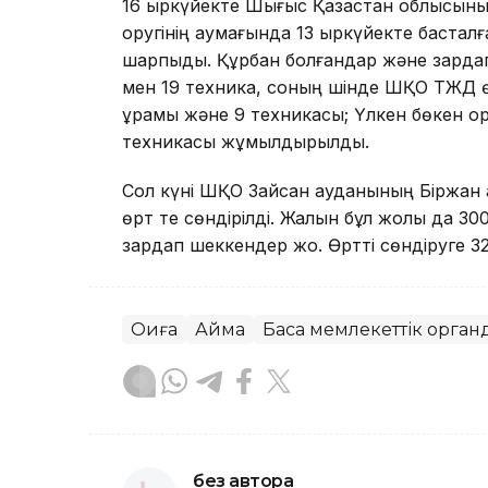
16 қыркүйекте Шығыс Қазақстан облысын
оругінің аумағында 13 қыркүйекте басталғ
шарпыды. Құрбан болғандар және зардап
мен 19 техника, соның шінде ШҚО ТЖД өр
құрамы және 9 техникасы; Үлкен бөкен 
техникасы жұмылдырылды.
Сол күні ШҚО Зайсан ауданының Біржан а
өрт те сөндірілді. Жалын бұл жолы да 3
зардап шеккендер жоқ. Өртті сөндіруге 3
Оқиға
Аймақ
Басқа мемлекеттік орган
без автора