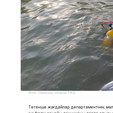
Фото: Павлодар облысы ТЖД
Төтенше жағдайлар департаментінің мәлі