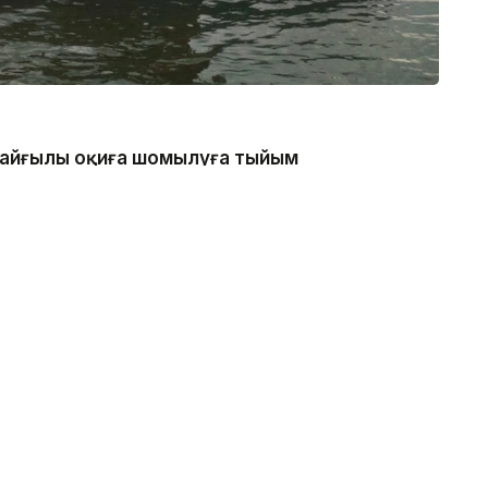
 қайғылы оқиға шомылуға тыйым
нде болған, - деп хабарлады
аналдың техникалық гидротехникалық нысан
қатаң тыйым салынғанын ескертеді.