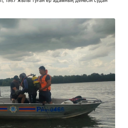
ып, 1987 жылы туған ер адамның денесін судан