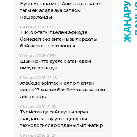
Бүгін Астана мен Алматыда және
тағы екі қалада ауа сапасы
нашарлайды
09 тамыз 2026, 04:11
TikТok-тағы тікелей эфирде
бейәдеп сөз айтқан қызылордалық
бойжеткен жазаланды
09 тамыз 2026, 01:52
Шымкентте ауаға оқ атқан адам
қамауға алынды
08 тамыз 2026, 23:26
Ақтөбеде әріптесін өлтіріп алған
кенші 13 жылға бас бостандығынан
айырылды
08 тамыз 2026, 21:53
Түркістанда сайлаушыларға
жағдай жасау үшін цифрлық
технологиялар қолданылып жатыр
08 тамыз 2026, 21:27