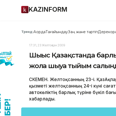
KAZINFORM
Ақорда
Тағайындау
Заң және тәртіп
Дерекқор
Тренд:
17:31, 23 Желтоқсан 2009
Шығыс Қазақстанда барлы
жолға шығуға тыйым салы
ӨСКЕМЕН. Желтоқсанның 23-і. ҚазАқп
қызметі желтоқсанның 24-і күні саға
автокөліктің барлық түріне бүкіл б
хабарлады.