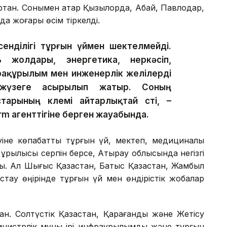
артқан. Сонымен қатар Қызылорда, Абай, Павлодар,
а жоғары өсім тіркелді.
сенділігі тұрғын үймен шектелмейді.
жолдары, энергетика, өнеркәсіп,
фрақұрылым мен инженерлік желілерді
жүзеге асырылып жатыр. Соның
арының көлемі айтарлықтай өсті, –
rm агенттігіне берген жауабында.
уіне көпқабатты тұрғын үй, мектеп, медициналық
ұрылысы серпін берсе, Атырау облысында негізгі
ы. Ал Шығыс Қазақстан, Батыс Қазақстан, Жамбыл
тау өңірінде тұрғын үй мен өндірістік жобалар
аған. Солтүстік Қазақстан, Қарағанды және Жетісу
нистрлік мұны ірі инфрақұрылымдық және тұрғын