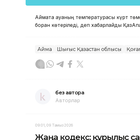
Аймақта ауаның температурасы күрт төмен
боран көтеріледі, деп хабарлайды ҚазАқпа
Аймақ
Шығыс Қазақстан облысы
Қоға
без автора
Авторлар
09:01, 09 Тамыз 2026
Жаңа кодекс: құрылыс са