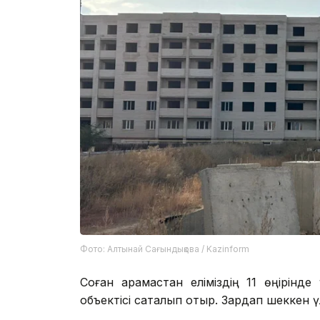
Фото: Алтынай Сағындықова / Kazinform
Соған қарамастан еліміздің 11 өңірінд
объектісі сақталып отыр. Зардап шеккен