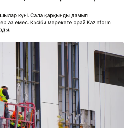
сшылар күні. Сала қарқынды дамып
р аз емес. Кәсіби мерекеге орай Kazinform
ады.