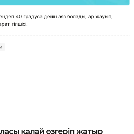
деп 40 градусқа дейін аяз болады, қар жауып,
рат тілшісі.
м
ласы қалай өзгеріп жатыр