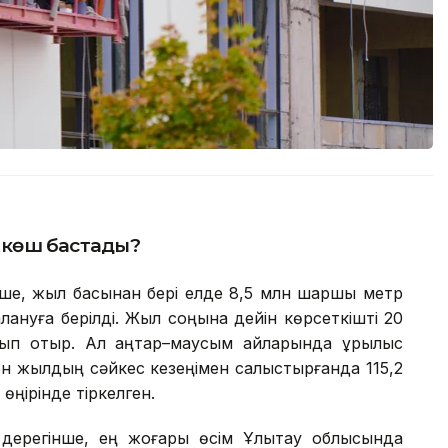
р көш бастады?
нше, жыл басынан бері елде 8,5 млн шаршы метр
ануға берілді. Жыл соңына дейін көрсеткішті 20
п отыр. Ал қаңтар–маусым айларында құрылыс
н жылдың сәйкес кезеңімен салыстырғанда 115,2
өңірінде тіркелген.
ң дерегінше, ең жоғары өсім Ұлытау облысында