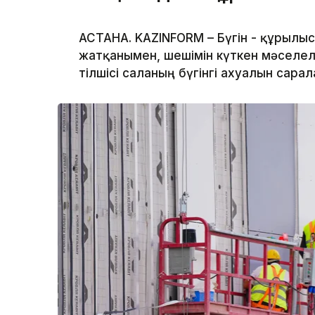
АСТАНА. KAZINFORM – Бүгін - құрылы
жатқанымен, шешімін күткен мәселеле
тілшісі саланың бүгінгі ахуалын сарал