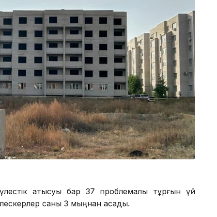
е үлестік қатысуы бар 37 проблемалы тұрғын үй
 үлескерлер саны 3 мыңнан асады.