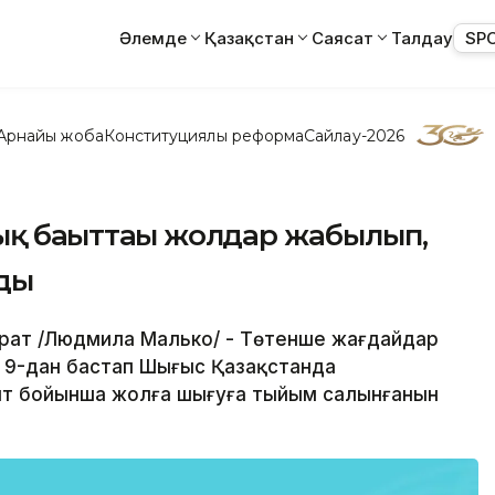
Әлемде
Қазақстан
Саясат
Талдау
SP
Арнайы жоба
Конституциялық реформа
Сайлау-2026
қ бағыттағы жолдар жабылып,
нды
арат /Людмила Малько/ - Төтенше жағдайдар
т 9-дан бастап Шығыс Қазақстанда
ағыт бойынша жолға шығуға тыйым салынғанын