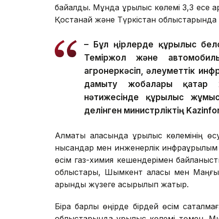
байқалды. Мұнда құрылыс көлемі 3,3 есе 
Қостанай және Түркістан облыстарында д
– Бұл өңірлерде құрылыс бел
Теміржол және автомобиль 
агроөнеркәсіп, әлеуметтік ин
дамыту жобалары қатар 
нәтижесінде құрылыс жұмыст
делінген министрліктің Kazinfo
Алматы қаласында құрылыс көлемінің өс
нысандар мен инженерлік инфрақұрылым қ
өсім газ-химия кешендерімен байланыст
облыстары, Шымкент қаласы мен Маңғыс
қарқынды жүзеге асырылып жатыр.
Бірақ барлық өңірде бірдей өсім сақталм
облыстарында құрылыс көлемі төмен. Ми