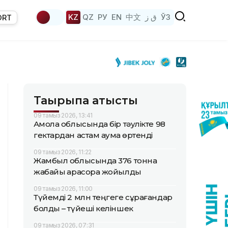
KZ
QZ
РУ
EN
中文
ق ز
ЎЗ
ORT
Тақырыпқа қатысты
09 тамыз 2026, 13:41
Ақмола облысында бір тәулікте 98
гектардан астам аумақ өртенді
09 тамыз 2026, 11:22
Жамбыл облысында 376 тонна
жабайы қарасора жойылды
09 тамыз 2026, 11:00
Түйемді 2 млн теңгеге сұрағандар
болды – түйеші келіншек
09 тамыз 2026, 07:31