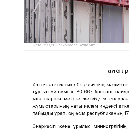
Фото: Мақсат Шағырбаев/ Kazinform
Қай өңі
Ұлттық статистика бюросының мәліметі
тұрғын үй немесе 80 667 баспана пайдал
млн шаршы метрге жеткізу жоспарланы
жұмыстарының нақты көлем индексі өтке
пайызды құрап, оң өсім республиканың 17 
Өнеркәсіп және құрылыс министрлігіні