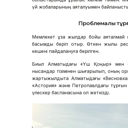
үй жобаларының аяқталуымен байланыст
Проблемалы тұрғ
Мемлекет ұзақ жылдар бойы аяқталмай к
басымдық беріп отыр. Өткен жылы ре
кешені пайдалануға берілген.
Биыл Алматыдағы «Үш Қоңыр» мен «
нысандар тізімінен шығарылып, оның орнын
жартыжылдықта Алматыдағы «Весновка»
«Астория» және Петропавлдағы тұрғын 
үлескер баспанасына қол жеткізді.