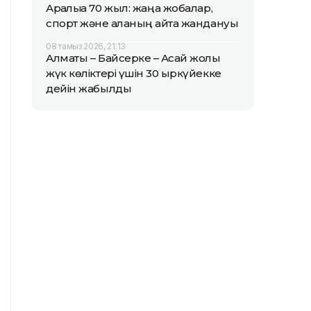
Арқалыққа 70 жыл: жаңа жобалар,
спорт және қаланың қайта жандануы
08 тамыз 2026, 21:13
Алматы – Байсерке – Ақсай жолы
жүк көліктері үшін 30 қыркүйекке
дейін жабылды