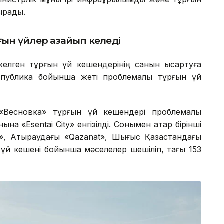
ырады.
ын үйлер азайып келеді
елген тұрғын үй кешендерінің санын қысқартуға
спублика бойынша жеті проблемалы тұрғын үй
Весновка» тұрғын үй кешендері проблемалы
а «Esentai City» енгізілді. Сонымен қатар бірінші
, Атыраудағы «Qazanat», Шығыс Қазақстандағы
үй кешені бойынша мәселелер шешіліп, тағы 153