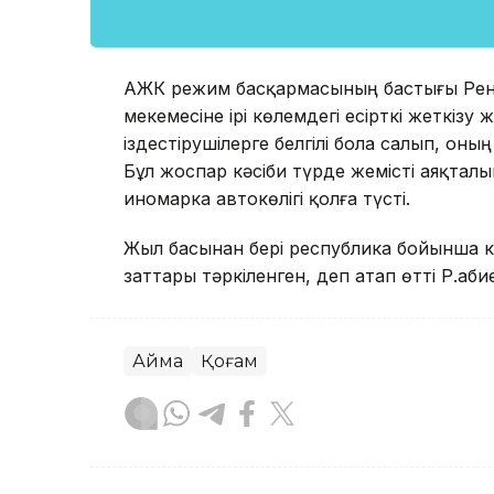
ҚАЖК режим басқармасының бастығы Рена
мекемесіне ірі көлемдегі есірткі жеткіз
іздестірушілерге белгілі бола салып, он
Бұл жоспар кәсіби түрде жемісті аяқтал
иномарка автокөлігі қолға түсті.
Жыл басынан бері республика бойынша ко
заттары тәркіленген, деп атап өтті Р.Қаби
Аймақ
Қоғам