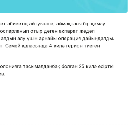
т Қабиевтің айтуынша, аймақтағы бір қамау
у жоспарланып отыр деген ақпарат жедел
ың алдын алу үшін арнайы операция дайындалды.
ып, Семей қаласында 4 килә герион тиеген
лонияға тасымалданбақ болған 25 килә есірткі
ев.