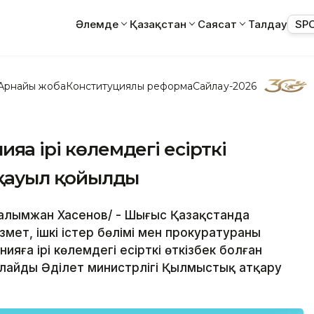
Әлемде
Қазақстан
Саясат
Талдау
SP
Арнайы жоба
Конституциялық реформа
Сайлау-2026
яға ірі көлемдегі есірткі
осқауыл қойылды
/Ғалымжан Хасенов/ - Шығыс Қазақстанда
ет, ішкі істер бөлімі мен прокуратураның
ияға ірі көлемдегі есірткі өткізбек болған
лайды Әділет министрлігі Қылмыстық атқару