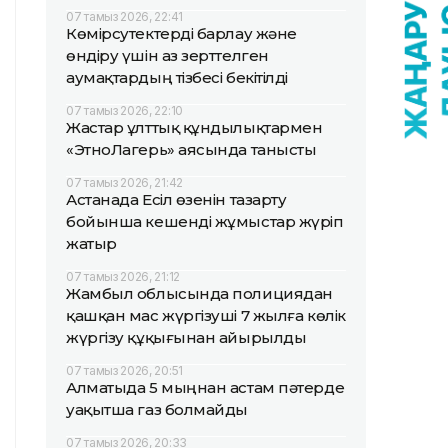
07 тамыз 2026, 22:41
Көмірсутектерді барлау және
өндіру үшін аз зерттелген
аумақтардың тізбесі бекітілді
07 тамыз 2026, 22:10
Жастар ұлттық құндылықтармен
«ЭтноЛагерь» аясында танысты
07 тамыз 2026, 21:42
Астанада Есіл өзенін тазарту
бойынша кешенді жұмыстар жүріп
жатыр
07 тамыз 2026, 21:12
Жамбыл облысында полициядан
қашқан мас жүргізуші 7 жылға көлік
жүргізу құқығынан айырылды
07 тамыз 2026, 20:51
Алматыда 5 мыңнан астам пәтерде
уақытша газ болмайды
07 тамыз 2026, 20:33