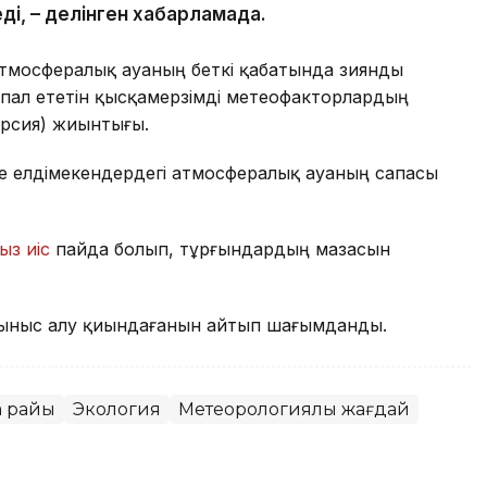
ді, – делінген хабарламада.
атмосфералық ауаның беткі қабатында зиянды
пал ететін қысқамерзімді метеофакторлардың
ерсия) жиынтығы.
де елдімекендердегі атмосфералық ауаның сапасы
ыз иіс
пайда болып, тұрғындардың мазасын
ыныс алу қиындағанын айтып шағымданды.
а райы
Экология
Метеорологиялық жағдай