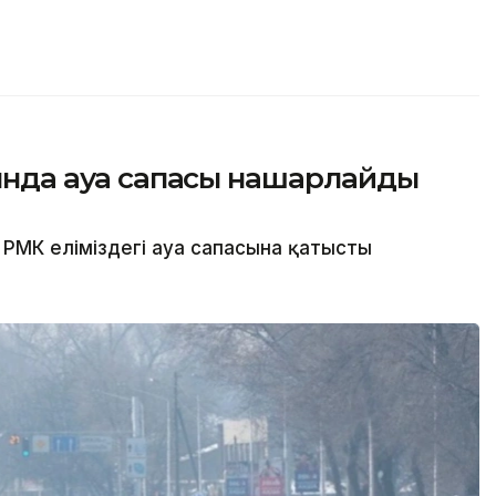
сында ауа сапасы нашарлайды
РМК еліміздегі ауа сапасына қатысты