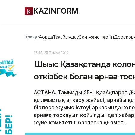
KAZINFORM
Ақорда
Тағайындау
Заң және тәртіп
Дерекқор
Тренд:
17:55, 25 Тамыз 2010
Шығыс Қазақстанда колони
өткізбек болған арнаға т
АСТАНА. Тамыздың 25-і. ҚазАқпарат 
қылмыстық атқару жүйесі, арнайы қызм
бірлесе жұмыс істеуі арқасында колон
арнаға тосқауыл қойылды, деп хабар
жүйе комитетінің баспасөз қызметі.