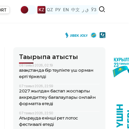
KZ
QZ
РУ
EN
中文
ق ز
ЎЗ
ORT
Тақырыпқа қатысты
08 тамыз 2026, 02:19
Қазақстанда бір тәулікте үш орман
өрті тіркелді
07 тамыз 2026, 22:59
2027 жылдан бастап жоспарлы
аккредиттеу бағалаулары онлайн
форматта өтеді
07 тамыз 2026, 22:50
Атырауда екінші рет лотос
фестивалі өтеді