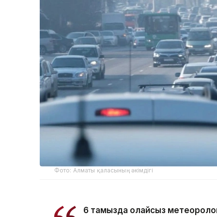
Фото: Алматы қаласының әкімдігі
6 тамызда қолайсыз метеороло