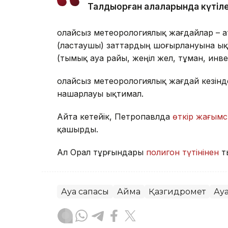
Талдықорған қалаларында күтіле
Қолайсыз метеорологиялық жағдайлар – 
(ластаушы) заттардың шоғырлануына ық
(тымық ауа райы, жеңіл жел, тұман, инв
Қолайсыз метеорологиялық жағдай кезін
нашарлауы ықтимал.
Айта кетейік, Петропавлда
өткір жағымс
қашырды.
Ал Орал тұрғындары
полигон түтінінен
т
Ауа сапасы
Аймақ
Қазгидромет
Ау