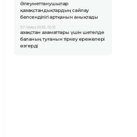
Әлеуметтанушылар
қазақстандықтардың сайлау
белсенділігі артқанын анықтады
07 тамыз 2026, 19:10
Қазақстан азаматтары үшін шетелде
баланың туғанын тіркеу ережелері
өзгерді