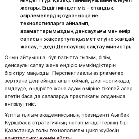
жоғары. Ендігі міндетіміз – отандық
әзірлемелердің сұранысқа ие
технологияларға айналып,
азаматтарымыздың денсаулығы мен өмір
сапасын жақсартуға қызмет етуіне жағдай
жасау, – деді Денсаулық сақтау министрі.
Оның айтуынша, бұл бағытта ғылым, білім,
денсаулық сақтау және өндіріс мүмкіндіктерін
біріктіру маңызды. Перспективалы әзірлемелер
зертхана деңгейінде қалып қоймай, диагностикада,
емдеуде, өндірісте және адам өміріне тікелей әсер
ететін басқа да салаларда практикалық қолданысқа
енгізілуі тиіс.
Ұлттық ғылым академиясының президенті Ақылбек
Күрішбаев стратегияның негізгі міндеттерінің бірі
Қазақстанда толық технологиялық цикл жүйесін
қалыптастыру екенін айтты.