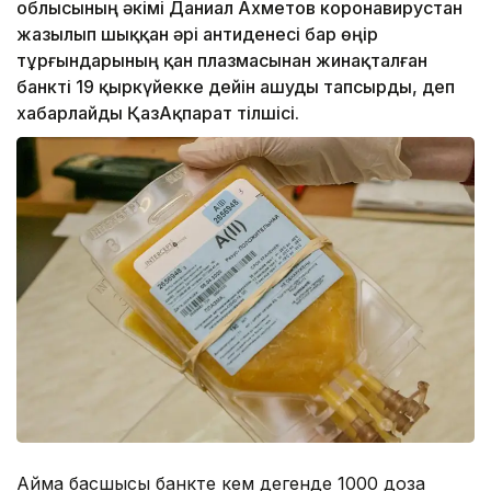
облысының әкімі Даниал Ахметов коронавирустан
жазылып шыққан әрі антиденесі бар өңір
тұрғындарының қан плазмасынан жинақталған
банкті 19 қыркүйекке дейін ашуды тапсырды, деп
хабарлайды ҚазАқпарат тілшісі.
Аймақ басшысы банкте кем дегенде 1000 доза