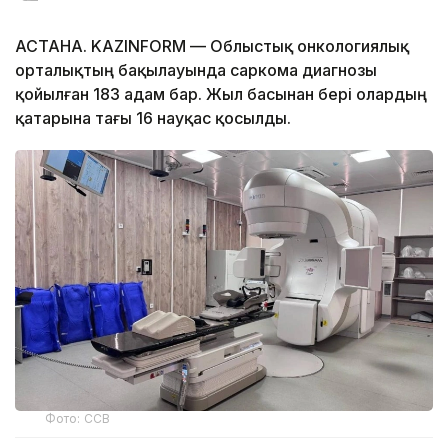
АСТАНА. KAZINFORM — Облыстық онкологиялық
орталықтың бақылауында саркома диагнозы
қойылған 183 адам бар. Жыл басынан бері олардың
қатарына тағы 16 науқас қосылды.
Фото: ССВ