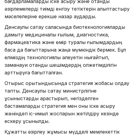
бағдарламаларды іске асыру және отандық
әзірлемелерді тиімді енгізу тетіктерін қалыптастыру
мәселелеріне ерекше назар аударды.
Денсаулық сақтау саласында биотехнологияларды
дамыту медициналық ғылым, диагностика,
фармацевтика және өмір туралы ғылымдардың
басқа да бағыттарына жаңа мүмкіндік бермек. Бұл
еліміздің технологиялық әлеуетін нығайтып,
заманауи отандық шешімдердің қолжетімділігін
арттыруға бағытталған.
Отырыс қорытындысында стратегия жобасы қолдау
тапты. Денсаулық сақтау министрлігіне
ұсыныстарды қарастырып, негізделген
бастамаларды стратегия мен оны іске асыру
жөніндегі іс-қимыл жоспарын жетілдіру кезінде
ескеру ұсынылды.
Құжатты әзірлеу жұмысы мүдделі мемлекеттік