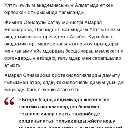
Ұлттық ғылым академиясының Алматыда өткен
бірлескен отырысында талқыланды.
Жиынға Денсаулық сақтау министрі Ақмарал
Әлназарова, Президент жанындағы Ұлттық ғылым
академиясының президенті Ақылбек Күрішбаев,
академиктер, медициналық жоғары оқу орындары
мен ғылыми ұйымдардың басшылары, мемлекеттік
органдардың өкілдері, ғалымдар мен сарапшылар
қатысты.
Ақмарал Әлназарова биотехнологияларды дамыту
ғылыммен қатар, елдің технологиялық дамуы үшін де
маңызды бағыт екенін атап өтті.
– Бүгінде біздің алдымызда жекелеген
ғылыми әзірлемелерден білім мен
технологиялар нақты тәжірибеде
қолданылатын толыққанды жүйеге көшу
міндеті тұр. Қазақстанның ғылыми әлеуеті