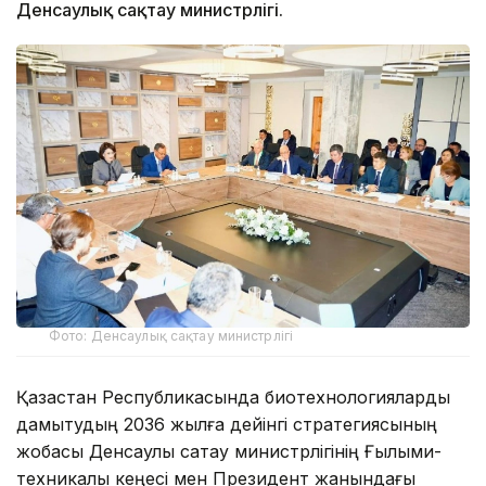
Денсаулық сақтау министрлігі.
Фото: Денсаулық сақтау министрлігі
Қазақстан Республикасында биотехнологияларды
дамытудың 2036 жылға дейінгі стратегиясының
жобасы Денсаулық сақтау министрлігінің Ғылыми-
техникалық кеңесі мен Президент жанындағы