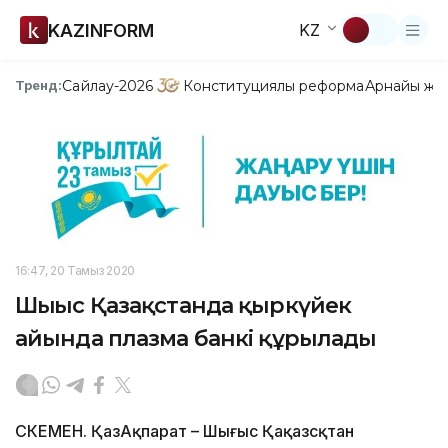
KAZINFORM
KZ
Сайлау-2026
Конституциялық реформа
Арнайы жо
Тренд:
16:47, 20 Тамыз 2020
Шығыс Қазақстанда қыркүйек
айында плазма банкі құрылады
ӨСКЕМЕН. ҚазАқпарат – Шығыс Қақазсқтан