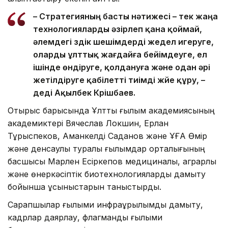
– Стратегияның басты нәтижесі – тек жаңа
технологияларды әзірлеп қана қоймай,
әлемдегі үздік шешімдерді жедел игеруге,
оларды ұлттық жағдайға бейімдеуге, ел
ішінде өндіруге, қолдануға және одан әрі
жетілдіруге қабілетті тиімді жүйе құру, –
деді Ақылбек Күрішбаев.
Отырыс барысында Ұлттық ғылым академиясының
академиктері Вячеслав Локшин, Ерлан
Тұрыспеков, Аманкелді Саданов және ҰҒА Өмір
және денсаулық туралы ғылымдар орталығының
басшысы Марлен Есіркепов медициналық, аграрлық
және өнеркәсіптік биотехнологияларды дамыту
бойынша ұсыныстарын таныстырды.
Сарапшылар ғылыми инфрақұрылымды дамыту,
кадрлар даярлау, флагмандық ғылыми