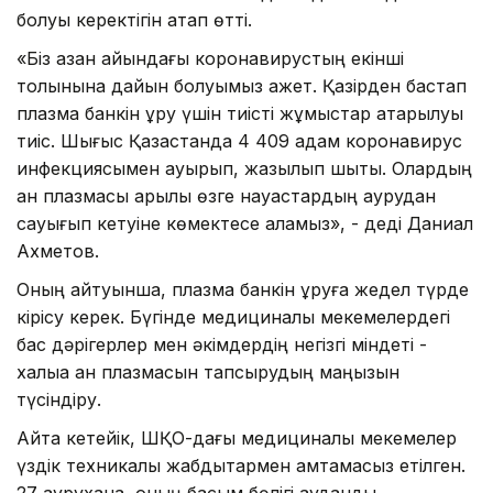
болуы керектігін атап өтті.
«Біз қазан айындағы коронавирустың екінші
толқынына дайын болуымыз қажет. Қазірден бастап
плазма банкін құру үшін тиісті жұмыстар атқарылуы
тиіс. Шығыс Қазақстанда 4 409 адам коронавирус
инфекциясымен ауырып, жазылып шықты. Олардың
қан плазмасы арқылы өзге науқастардың аурудан
сауығып кетуіне көмектесе аламыз», - деді Даниал
Ахметов.
Оның айтуынша, плазма банкін құруға жедел түрде
кірісу керек. Бүгінде медициналық мекемелердегі
бас дәрігерлер мен әкімдердің негізгі міндеті -
халыққа қан плазмасын тапсырудың маңызын
түсіндіру.
Айта кетейік, ШҚО-дағы медициналық мекемелер
үздік техникалық жабдықтармен қамтамасыз етілген.
27 аурухана, оның басым бөлігі аудандық