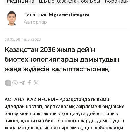
Медицина
Шығыс Қазақстан облысы
Коронави
Талғатжан Мұхаметбекұлы
Авторлар
08:35, 08 Тамыз 2026
Қазақстан 2036 жылға дейін
биотехнологияларды дамытудың
жаңа жүйесін қалыптастырмақ
АСТАНА. KAZINFORM – Қазақстанда ғылыми
идеядан бастап, зертханалық әзірлемені өндіріске
енгізу мен практикалық қолдануға дейінгі толық
циклді қамтитын биотехнологияларды дамытудың
жаңа моделі қалыптастырылмақ, деп хабарлайды