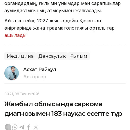
органдардың, ғылыми ұйымдар мен сарапшылар
қауымдастығының қатысуымен жалғасады.
Айта кетейік, 2027 жылға дейін Қазақстан
өңірлерінде жаңа травматологиялық орталықтар
ашылады
.
Медицина
Денсаулық
Ғылым
Асхат Райқұл
Авторлар
03:21, 08 Тамыз 2026
Жамбыл облысында саркома
диагнозымен 183 науқас есепте тұр