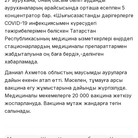
ауруханаларың әрқайсысында орташа есеппен 5
концентратор бар. «Шығысқазақстандық дәрігерлерге
COVID-19 инфекциясымен күресудегі
тәжірибелерімен бөліскен Татарстан
Республикасының медицина қызметкерлері өңірдегі
стационарлардың медициналық препараттармен
жабдықталуына оң баға берді»,-делінген
хабарламада.
Даниал Ахметов облыстың маусымдық ауруларға
дайын екенін атап өтті. Мәселен, тұмауға қарсы
вакцина егу жұмыстарына дайындық жүргізілуде.
Медициналық мекемелерге 20 000 вакцина жеткізу
жоспарлануда. Вакцина мұқтаж жандарға тегін
салынады.