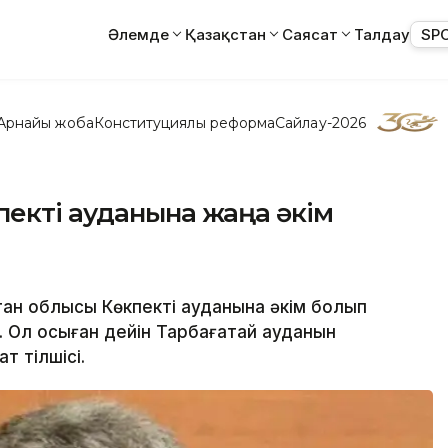
Әлемде
Қазақстан
Саясат
Талдау
SP
Арнайы жоба
Конституциялық реформа
Сайлау-2026
екті ауданына жаңа әкім
тан облысы Көкпекті ауданына әкім болып
 Ол осыған дейін Тарбағатай ауданын
т тілшісі.