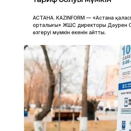
АСТАНА. KAZINFORM — «Астана қала
орталығы» ЖШС директоры Дәурен С
өзгеруі мүмкін екенін айтты.