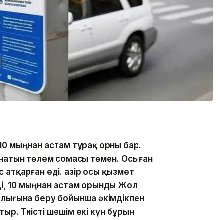
 10 мыңнан астам тұрақ орны бар.
ынатын төлем сомасы төмен. Осыған
атқарған еді. Қазір осы қызмет
нді, 10 мыңнан астам орынды Жол
лығына беру бойынша әкімдікпен
тыр. Тиісті шешім екі күн бұрын