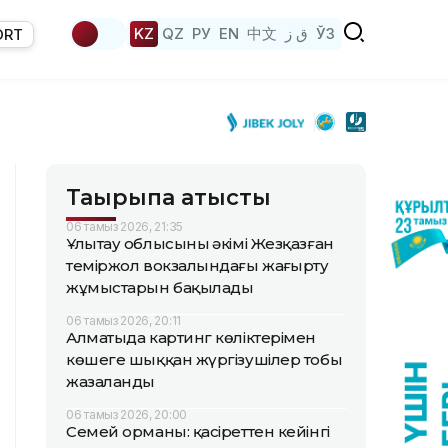
KZ
QZ
РУ
EN
中文
ق ز
ЎЗ
ORT
Тақырыпқа қатысты
06 тамыз 2026, 21:35
Ұлытау облысының әкімі Жезқазған
теміржол вокзалындағы жаңғырту
жұмыстарын бақылады
06 тамыз 2026, 20:11
Алматыда картинг көліктерімен
көшеге шыққан жүргізушілер тобы
жазаланды
06 тамыз 2026, 20:00
Семей орманы: қасіреттен кейінгі