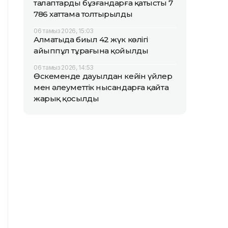
талаптарды бұзғандарға қатысты 7
786 хаттама толтырылды
06 тамыз 2026, 15:03
Алматыда биыл 42 жүк көлігі
айыппұл тұрағына қойылды
06 тамыз 2026, 14:53
Өскеменде дауылдан кейін үйлер
мен әлеуметтік нысандарға қайта
жарық қосылды