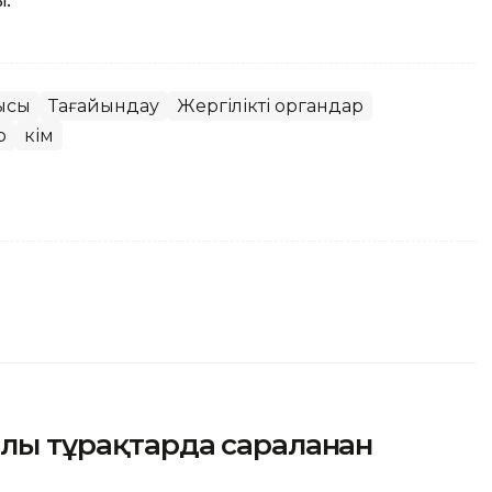
ы.
ысы
Тағайындау
Жергілікті органдар
р
Әкім
ылы тұрақтарда сараланған