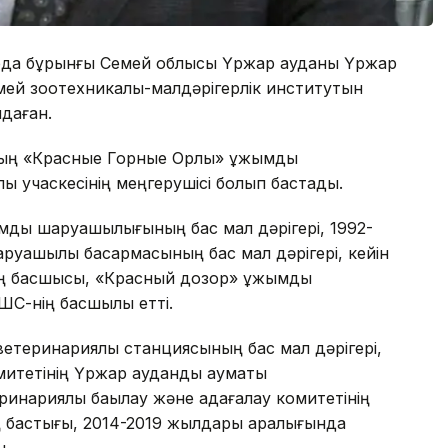
ырда бұрынғы Семей облысы Үржар ауданы Үржар
мей зоотехникалық-малдәрігерлік институтын
даған.
ың «Красные Горные Орлы» ұжымдық
қ учаскесінің меңгерушісі болып бастады.
дық шаруашылығының бас мал дәрігері, 1992-
ашылық басқармасының бас мал дәрігері, кейін
ың басшысы, «Красный дозор» ұжымдық
С-нің басшылық етті.
етеринариялық станциясының бас мал дәрігері,
тетінің Үржар аудандық аумақтық
ариялық бақылау және қадағалау комитетінің
ң бастығы, 2014-2019 жылдары аралығында