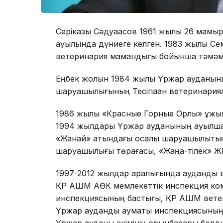
Серікқазы Сәдуақасов 1961 жылы 26 мам
ауылында дүниеге келген. 1983 жылы Се
ветеринария мамандығы бойынша тәмәм
Еңбек жолын 1984 жылы Үржар ауданын
шаруашылығының Тесіпақан ветеринариялы
1986 жылы «Красные Горные Орлы» ұжым
1994 жылдары Үржар ауданының ауылшару
«Жанай» атындағы қосалқы шаруашылықт
шаруашылығы төрағасы, «Жаңа-тілек» ЖШ
1997-2012 жылдар аралығында аудандық в
ҚР АШМ АӨК мемлекеттік инспекция коми
инспекциясының бастығы, ҚР АШМ ветерин
Үржар аудандық аумақтық инспекциясыны