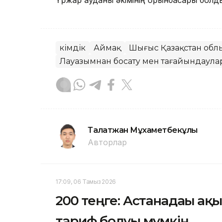
Үржар ауданы әкімінің орынбасары болд
Әкімдік
Аймақ
Шығыс Қазақстан обл
Лауазымнан босату мен тағайындаула
Талғатжан Мұхаметбекұлы
Авторлар
17:09, 06 Тамыз 2026
200 теңге: Астанадағы ақ
тариф болуы мүмкін