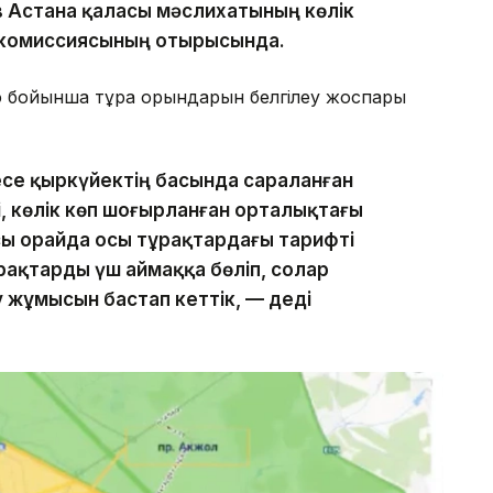
 Астана қаласы мәслихатының көлік
ы комиссиясының отырысында.
ф бойынша тұрақ орындарын белгілеу жоспары
се қыркүйектің басында сараланған
бі, көлік көп шоғырланған орталықтағы
ы орайда осы тұрақтардағы тарифті
рақтарды үш аймаққа бөліп, солар
у жұмысын бастап кеттік, — деді