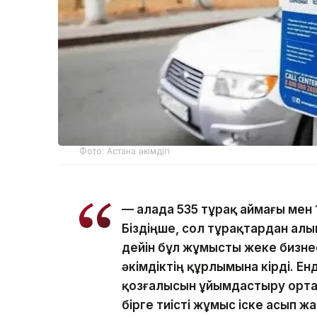
Фото: Астана әкімдігі
— Қалада 535 тұрақ аймағы мен
Біздіңше, сол тұрақтардан ал
дейін бұл жұмысты жеке бизнес 
әкімдіктің құрлымына кірді. Е
қозғалысын ұйымдастыру орта
бірге тиісті жұмыс іске асып жа