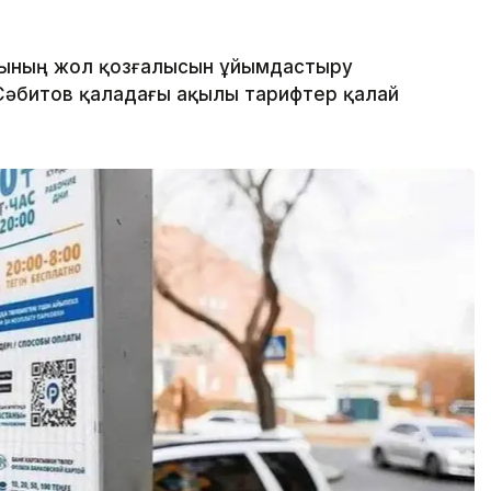
сының жол қозғалысын ұйымдастыру
әбитов қаладағы ақылы тарифтер қалай