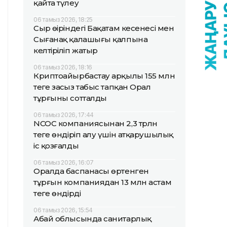
қайта түлеу
06 тамыз 2026, 18:25
Сыр өңіріндегі Бақатам кесенесі мен
Сығанақ қалашығы қалпына
келтіріліп жатыр
06 тамыз 2026, 18:16
Криптоайырбастау арқылы 155 млн
теңге заңсыз табыс тапқан Орал
тұрғыны сотталды
06 тамыз 2026, 17:44
NCOC компаниясынан 2,3 трлн
теңге өндіріп алу үшін атқарушылық
іс қозғалды
06 тамыз 2026, 16:07
Оралда баспанасы өртенген
тұрғын компаниядан 13 млн астам
теңге өндірді
06 тамыз 2026, 15:54
Абай облысында санитарлық