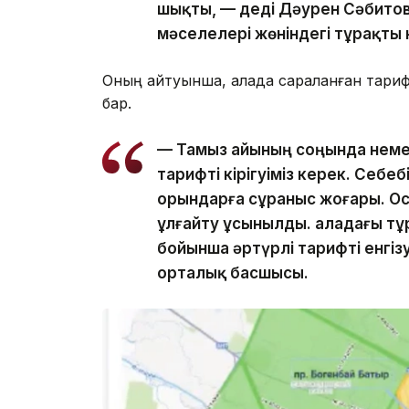
шықты, — деді Дәурен Сәбитов
мәселелері жөніндегі тұрақт
Оның айтуынша, қалада сараланған тари
бар.
— Тамыз айының соңында неме
тарифті кірігуіміз керек. Себе
орындарға сұраныс жоғары. Ос
ұлғайту ұсынылды. Қаладағы тұ
бойынша әртүрлі тарифті енгіз
орталық басшысы.