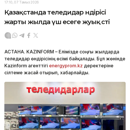
17:10, 07 Тамыз 2026
Қазақстанда теледидар өндірісі
жарты жылда үш есеге жуық өсті
АСТАНА. KAZINFORM – Елімізде соңғы жылдарда
теледидар өндірісінің өсімі байқалады. Бұл жөнінде
Kazinform агенттігі
energyprom.kz
деректеріне
сілтеме жасай отырып, хабарлайды.