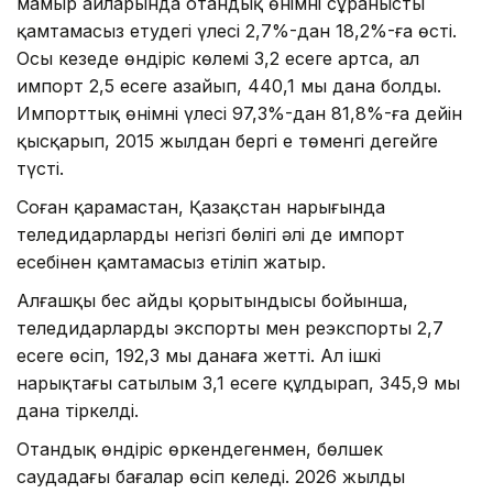
мамыр айларында отандық өнімнің сұранысты
қамтамасыз етудегі үлесі 2,7%-дан 18,2%-ға өсті.
Осы кезеңде өндіріс көлемі 3,2 есеге артса, ал
импорт 2,5 есеге азайып, 440,1 мың дана болды.
Импорттық өнімнің үлесі 97,3%-дан 81,8%-ға дейін
қысқарып, 2015 жылдан бергі ең төменгі деңгейге
түсті.
Соған қарамастан, Қазақстан нарығында
теледидарлардың негізгі бөлігі әлі де импорт
есебінен қамтамасыз етіліп жатыр.
Алғашқы бес айдың қорытындысы бойынша,
теледидарлардың экспорты мен реэкспорты 2,7
есеге өсіп, 192,3 мың данаға жетті. Ал ішкі
нарықтағы сатылым 3,1 есеге құлдырап, 345,9 мың
дана тіркелді.
Отандық өндіріс өркендегенмен, бөлшек
саудадағы бағалар өсіп келеді. 2026 жылдың