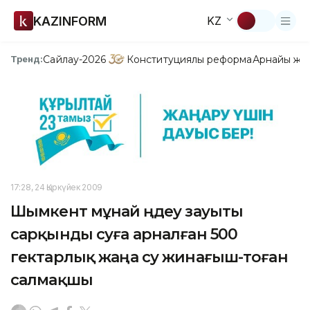
KAZINFORM
KZ
Сайлау-2026
Конституциялық реформа
Арнайы жо
Тренд:
17:28, 24 Қыркүйек 2009
Шымкент мұнай өңдеу зауыты
сарқынды суға арналған 500
гектарлық жаңа су жинағыш-тоған
салмақшы