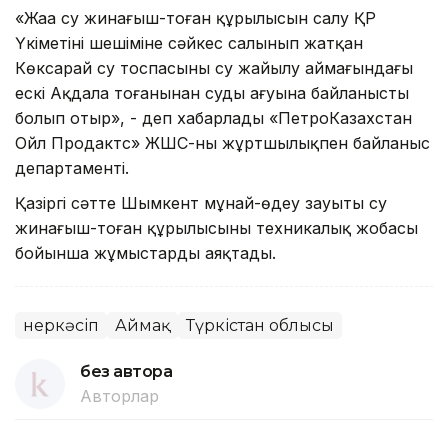
«Жаңа су жинағыш-тоған құрылысын салу ҚР
Үкіметінің шешіміне сәйкес салынып жатқан
Көксарай су тоспасының су жайылу аймағындағы
ескі Ақдала тоғанынан судың ағуына байланысты
болып отыр», - деп хабарлады «ПетроКазахстан
Ойл Продактс» ЖШС-ның жұртшылықпен байланыс
департаменті.
Қазіргі сәтте Шымкент мұнай-өңдеу зауыты су
жинағыш-тоған құрылысының техникалық жобасы
бойынша жұмыстарды аяқтады.
Өнеркәсіп
Аймақ
Түркістан облысы
без автора
Авторлар