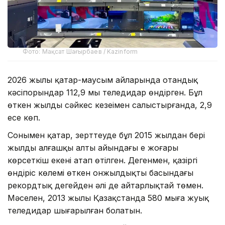
Фото: Мақсат Шағырбаев / Kazinform
2026 жылы қаңтар-маусым айларында отандық
кәсіпорындар 112,9 мың теледидар өндірген. Бұл
өткен жылдың сәйкес кезеңімен салыстырғанда, 2,9
есе көп.
Сонымен қатар, зерттеуде бұл 2015 жылдан бері
жылдың алғашқы алты айындағы ең жоғары
көрсеткіш екені атап өтілген. Дегенмен, қазіргі
өндіріс көлемі өткен онжылдықтың басындағы
рекордтық деңгейден әлі де айтарлықтай төмен.
Мәселен, 2013 жылы Қазақстанда 580 мыңға жуық
теледидар шығарылған болатын.