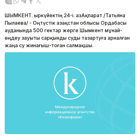
ШЫМКЕНТ. Қыркүйектің 24-і. ҚазАқпарат /Татьяна
Пылаева/ - Оңтүстік Қазақстан облысы Ордабасы
ауданында 500 гектар жерге Шымкент мұнай-
өңдеу зауыты сарқынды суды тазартуға арналған
жаңа су жинағыш-тоған салмақшы.