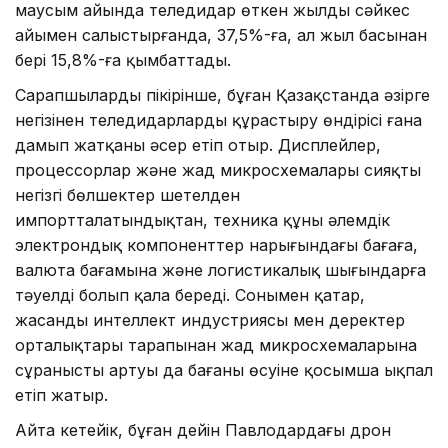
маусым айында теледидар өткен жылдың сәйкес
айымен салыстырғанда, 37,5%-ға, ал жыл басынан
бері 15,8%-ға қымбаттады.
Сарапшылардың пікірінше, бұған Қазақстанда әзірге
негізінен теледидарларды құрастыру өндірісі ғана
дамып жатқаны әсер етіп отыр. Дисплейлер,
процессорлар және жад микросхемалары сияқты
негізгі бөлшектер шетелден
импортталатындықтан, техника құны әлемдік
электрондық компоненттер нарығындағы бағаға,
валюта бағамына және логистикалық шығындарға
тәуелді болып қала береді. Сонымен қатар,
жасанды интеллект индустриясы мен деректер
орталықтары тарапынан жад микросхемаларына
сұраныстың артуы да бағаның өсуіне қосымша ықпал
етіп жатыр.
Айта кетейік, бұған дейін Павлодардағы дрон