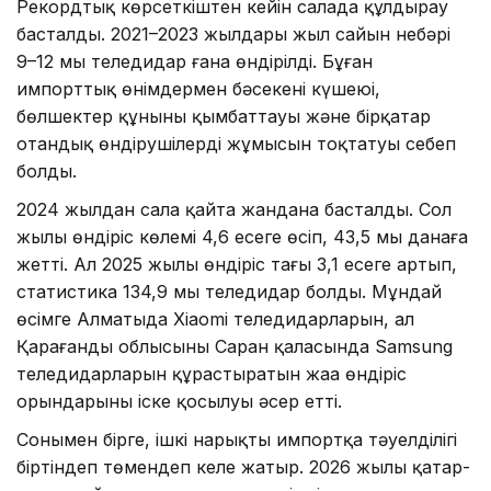
Рекордтық көрсеткіштен кейін салада құлдырау
басталды. 2021–2023 жылдары жыл сайын небәрі
9–12 мың теледидар ғана өндірілді. Бұған
импорттық өнімдермен бәсекенің күшеюі,
бөлшектер құнының қымбаттауы және бірқатар
отандық өндірушілердің жұмысын тоқтатуы себеп
болды.
2024 жылдан сала қайта жандана басталды. Сол
жылы өндіріс көлемі 4,6 есеге өсіп, 43,5 мың данаға
жетті. Ал 2025 жылы өндіріс тағы 3,1 есеге артып,
статистика 134,9 мың теледидар болды. Мұндай
өсімге Алматыда Xiaomi теледидарларын, ал
Қарағанды облысының Саран қаласында Samsung
теледидарларын құрастыратын жаңа өндіріс
орындарының іске қосылуы әсер етті.
Сонымен бірге, ішкі нарықтың импортқа тәуелділігі
біртіндеп төмендеп келе жатыр. 2026 жылы қаңтар-