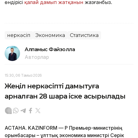
өндірісі
қалай дамып жатқанын
жазғанбыз.
Өнеркәсіп
Экономика
Статистика
Алпамыс Файзолла
Авторлар
15:30, 06 Тамыз 2026
Жеңіл өнеркәсіпті дамытуға
арналған 28 шара іске асырылады
АСТАНА. KAZINFORM — ҚР Премьер-министрінің
орынбасары – ұлттық экономика министрі Серік