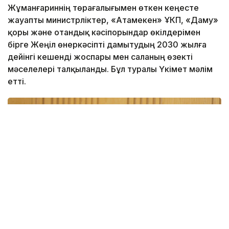
Жұманғариннің төрағалығымен өткен кеңесте
жауапты министрліктер, «Атамекен» ҰКП, «Даму»
қоры және отандық кәсіпорындар өкілдерімен
бірге Жеңіл өнеркәсіпті дамытудың 2030 жылға
дейінгі кешенді жоспары мен саланың өзекті
мәселелері талқыланды. Бұл туралы Үкімет мәлім
етті.
Фото: Үкімет