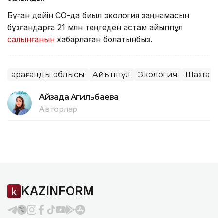
Бұған дейін СҚО-да биыл экология заңнамасын
бұзғандарға 21 млн теңгеден астам айыппұл
салынғанын
хабарлаған болатынбыз.
Қарағанды облысы
Айыппұл
Экология
Шахта
Айзада Агильбаева
Авторлар
KAZINFORM