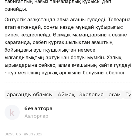
табиғаттың нағыз таңғаларлық құбысы деп
санайды.
Оңтүстік Қазақстанда алма ағашы гүлдеді. Телеарна
атап өткендей, соңғы кезде мұндай құбырылыс
сирек кездеспейді. Өсімдік мамандарының сөзіне
қарағанда, себеп құрғақшылықтан ағаштың
бойындағы ауытқушылықтан немесе
ылғалдылықтың артуынан болуы мүмкін. Халық
ырымдарына сәйкес, алма ағашының қайта гүлдеуі
- күз мезгілінің құрғақ әрі жылы болуының белгісі
Қарағанды облысы
Аймақ
Экология
Қоғам
Түр
без автора
Авторлар
08:53, 06 Тамыз 2026