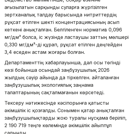
ағызылатын сарқынды суларға жүргізілген
зертханалық талдау барысында нитриттердің
рұқсат етілген шекті концентрациясының асып
кеткені анықталған. Белгіленген норматив 0,096
мг/дм³ болса, іс жүзінде ластаушы заттың мөлшері
0,330 мг/дм³-ді құрап, рұқсат етілген деңгейден
3,4 еседен астам жоғары болған.
Департаменттің хабарлауынша, дәл осы төгінді
көзі бойынша осындай заңбұзушылық 2026
жылдың сәуір айында да тіркелген. Қайталанған
заңбұзушылық экологиялық заңнама
талаптарының сақталмағанын көрсетеді.
Тексеру нәтижесінде кәсіпорынға қатысты
әкімшілік іс қозғалды. Сонымен қатар анықталған
заңбұзушылықтарды жою туралы нұсқама беріліп,
2 190 719 теңге көлемінде әкімшілік айыппұл
салынды.