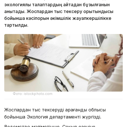
экологиялық талаптардың қайтадан бұзылғанын
анықтады. Жоспардан тыс тексеру қорытындысы
бойынша кәсіпорын әкімшілік жауапкершілікке
тартылды.
Фото: istockphoto.com
Жоспардан тыс тексеруді Қарағанды облысы
бойынша Экология департаменті жүргізді.
Ведомство мәліметінше, Соқыр өзеніне