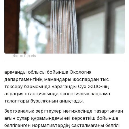
Фото: Pexels
Қарағанды облысы бойынша Экология
департаментінің мамандары жоспардан тыс
тексеру барысында «Қарағанды Су» ЖШС-нің
аэрация станциясында экологиялық заңнама
талаптары бұзылғанын анықтады.
Зертханалық зерттеулер нәтижесінде тазартылған
ағын сулар құрамындағы екі көрсеткіш бойынша
белгіленген нормативтердің сақталмағаны белгілі