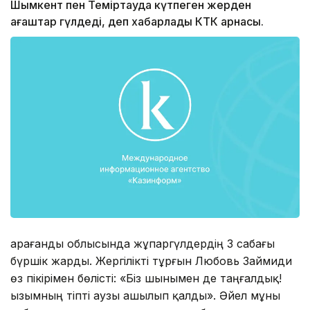
Шымкент пен Теміртауда күтпеген жерден
ағаштар гүлдеді, деп хабарлады КТК арнасы.
Қарағанды облысында жұпаргүлдердің 3 сабағы
бүршік жарды. Жергілікті тұрғын Любовь Займиди
өз пікірімен бөлісті: «Біз шынымен де таңғалдық!
Қызымның тіпті аузы ашылып қалды». Әйел мұны