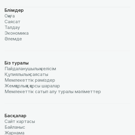
Бөлімдер
Оқиға
Саясат
Талдау
Экономика
Әлемде
Біз туралы
Пайдаланушылық келiciм
Құпиялылық саясаты
Мемлекеттік рәміздер
Жемқорлыққа қарсы шаралар
Мемлекеттік сатып алу туралы мәлiметтер
Басқалар
Сайт картасы
Байланыс
Жарнама