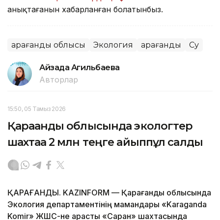
анықтағанын хабарланған болатынбыз.
Қарағанды облысы
Экология
Қарағанды
Су
Айзада Агильбаева
Авторлар
15:50, 05 Тамыз 2026
Қарағанды облысында экологтер
шахтаға 2 млн теңге айыппұл салды
ҚАРАҒАНДЫ. KAZINFORM — Қарағанды облысында
Экология департаментінің мамандары «Karaganda
Komir» ЖШС-не қарасты «Саран» шахтасында