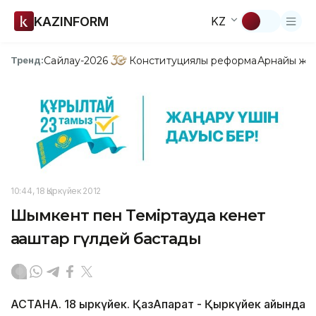
KAZINFORM
KZ
Сайлау-2026
Конституциялық реформа
Арнайы жо
Тренд:
10:44, 18 Қыркүйек 2012
Шымкент пен Теміртауда кенет
ағаштар гүлдей бастады
АСТАНА. 18 қыркүйек. ҚазАқпарат - Қыркүйек айында