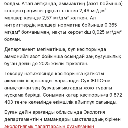
болды. Атап айтқанда, аммиактың (азот бойынша)
концентрациясы рұқсат етілген 2,49 мг/дм³
мөлшер кезінде 2,57 мг/дм³ жеткен. Ал
нитриттердің мөлшері норматив бойынша 0,365
мг/дм³ болғанымен, нақты көрсеткіш 0,925 мг/дм³
болған.
Департамент мәліметінше, бұл кәсіпорында
аммонийлі азот бойынша осындай заң бұзушылық
бұған дейін де 2025 жылы тіркелген.
Тексеру нәтижесінде кәсіпорынға қатысты
әкімшілік іс қозғалды. «Қарағанды Су» ЖШС-не
анықталған заң бұзушылықтарды жою туралы
нұсқама берілді. Сонымен қатар кәсіпорынға 9 872
403 теңге көлемінде әкімшілік айыппұл салынды.
Бұған дейін Қарағанды облысында Экология
департаментінің мамандары шахталардың бірінен
экологиялық талаптардың бұзылғанын