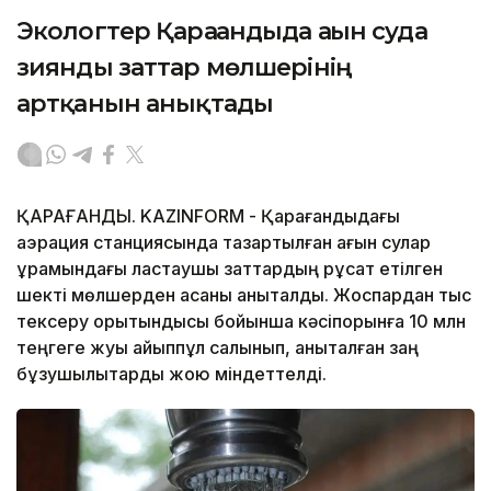
Экологтер Қарағандыда ағын суда
зиянды заттар мөлшерінің
артқанын анықтады
ҚАРАҒАНДЫ. KAZINFORM - Қарағандыдағы
аэрация станциясында тазартылған ағын сулар
құрамындағы ластаушы заттардың рұқсат етілген
шекті мөлшерден асқаны анықталды. Жоспардан тыс
тексеру қорытындысы бойынша кәсіпорынға 10 млн
теңгеге жуық айыппұл салынып, анықталған заң
бұзушылықтарды жою міндеттелді.