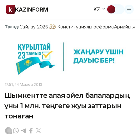
KAZINFORM
KZ
Сайлау-2026
Конституциялық реформа
Арнайы жо
Тренд:
12:51, 24 Мамыр 2013
Шымкентте алаяқ әйел балалардың
құны 1 млн. теңгеге жуық заттарын
тонаған