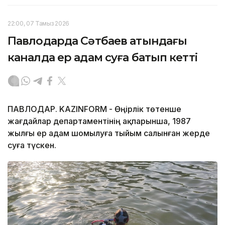
22:00, 07 Тамыз 2026
Павлодарда Сәтбаев атындағы
каналда ер адам суға батып кетті
ПАВЛОДАР. KAZINFORM - Өңірлік төтенше
жағдайлар департаментінің ақпарынша, 1987
жылғы ер адам шомылуға тыйым салынған жерде
суға түскен.