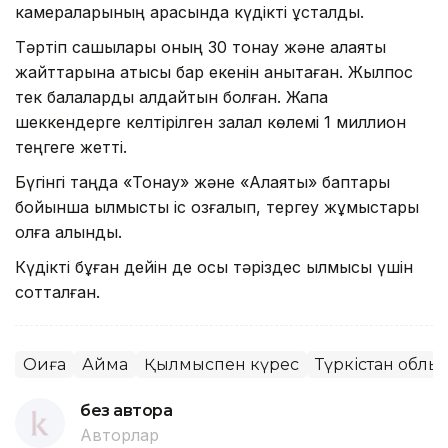
камераларының арқасында күдікті ұсталды.
Тәртіп сақшылары оның 30 тонау және алаяқтық
жайттарына қатысы бар екенін анықтаған. Жылпос
тек балаларды алдайтын болған. Жапа
шеккендерге келтірілген залал көлемі 1 миллион
теңгеге жетті.
Бүгінгі таңда «Тонау» және «Алаяқтық» баптары
бойынша қылмыстық іс қозғалып, тергеу жұмыстары
қолға алынды.
Күдікті бұған дейін де осы тәріздес қылмысы үшін
сотталған.
Оқиға
Аймақ
Қылмыспен күрес
Түркістан облы
без автора
Авторлар