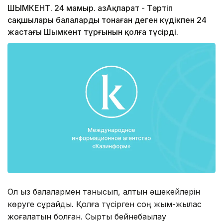
ШЫМКЕНТ. 24 мамыр. ҚазАқпарат - Тәртіп
сақшылары балаларды тонаған деген күдікпен 24
жастағы Шымкент тұрғынын қолға түсірді.
Ол қыз балалармен танысып, алтын әшекейлерін
көруге сұрайды. Қолға түсірген соң жым-жылас
жоғалатын болған. Сыртқы бейнебақылау