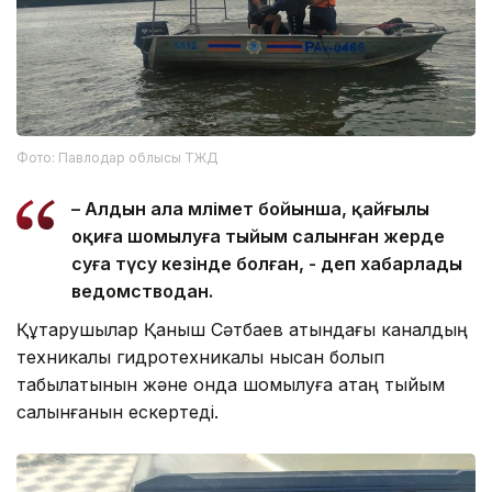
Фото: Павлодар облысы ТЖД
– Алдын ала мәлімет бойынша, қайғылы
оқиға шомылуға тыйым салынған жерде
суға түсу кезінде болған, - деп хабарлады
ведомстводан.
Құтқарушылар Қаныш Сәтбаев атындағы каналдың
техникалық гидротехникалық нысан болып
табылатынын және онда шомылуға қатаң тыйым
салынғанын ескертеді.