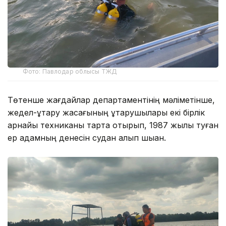
Фото: Павлодар облысы ТЖД
Төтенше жағдайлар департаментінің мәліметінше,
жедел-құтқару жасағының құтқарушылары екі бірлік
арнайы техниканы тарта отырып, 1987 жылы туған
ер адамның денесін судан алып шыққан.