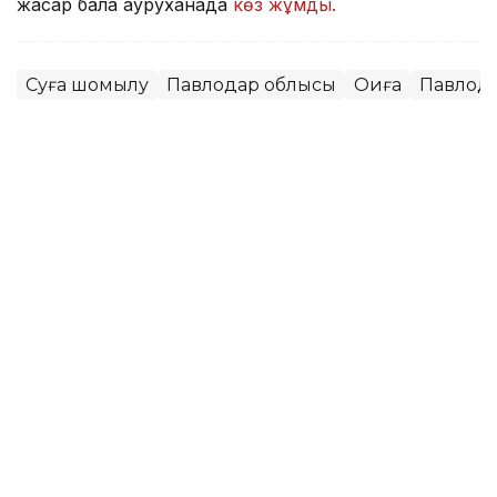
жасар бала ауруханада
көз жұмды.
Суға шомылу
Павлодар облысы
Оқиға
Павлод
Мұрат Аяған
Авторлар
13:52, 07 Тамыз 2026
Фельдшер Ұлдана Мырзуанның
күйеуі жәбірленуші мәртебесінен
бас тартпайтынын айтты
АСТАНА. KAZINFORM – 2025 жылғы қарашада
қызметтік міндетін атқару кезінде қаза тапқан