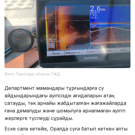
Фото: Павлодар облысы ТЖД
Департмент мамандары тұрғындарға су
айдындарындағы қауіпсіздік қағидаларын қатаң
сақтауды, тек арнайы жабдықталған жағажайларда
ғана демалуды және шомылуға арналмаған қауіпті
жерлерге түспеуді сұрайды.
Еске сала кетейік, Оралда суға батып кеткен алты