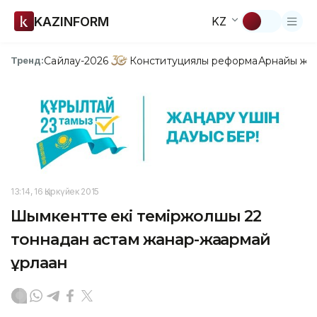
KAZINFORM
KZ
Сайлау-2026
Конституциялық реформа
Арнайы жо
Тренд:
13:14, 16 Қыркүйек 2015
Шымкентте екі теміржолшы 22
тоннадан астам жанар-жағармай
ұрлаған