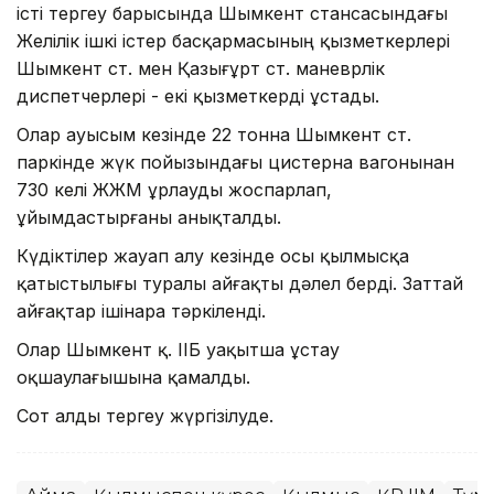
істі тергеу барысында Шымкент стансасындағы
Желілік ішкі істер басқармасының қызметкерлері
Шымкент ст. мен Қазығұрт ст. маневрлік
диспетчерлері - екі қызметкерді ұстады.
Олар ауысым кезінде 22 тонна Шымкент ст.
паркінде жүк пойызындағы цистерна вагонынан
730 келі ЖЖМ ұрлауды жоспарлап,
ұйымдастырғаны анықталды.
Күдіктілер жауап алу кезінде осы қылмысқа
қатыстылығы туралы айғақты дәлел берді. Заттай
айғақтар ішінара тәркіленді.
Олар Шымкент қ. ІІБ уақытша ұстау
оқшаулағышына қамалды.
Сот алды тергеу жүргізілуде.