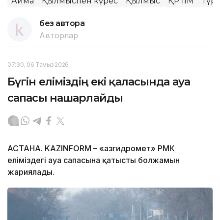
Аймақ
Қылмыспен күрес
Қылмыс
ҚР ІІМ
Түрк
без автора
Авторлар
07:30, 06 Тамыз 2026
Бүгін еліміздің екі қаласында ауа
сапасы нашарлайды
АСТАНА. KAZINFORM – «Қазгидромет» РМК
еліміздегі ауа сапасына қатысты болжамын
жариялады.