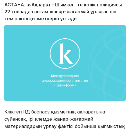
АСТАНА. ҚазАқпарат - Шымкентте көлік полициясы
22 тоннадан астам жанар-жағармай ұрлаған екі
темір жол қызметкерін ұстады.
Көліктегі ІІД баспасөз қызметінің ақпаратына
сүйенсек, ірі көлемде жанар-жағармай
материалдарын ұрлау фактісі бойынша қылмыстық