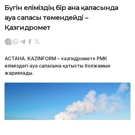
Бүгін еліміздің бір ғана қаласында
ауа сапасы төмендейді –
Қазгидромет
АСТАНА. KAZINFORM – «Қазгидромет» РМК
еліміздегі ауа сапасына қатысты болжамын
жариялады.