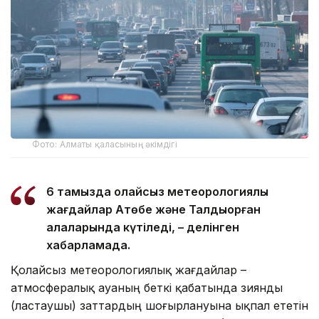
Фото: Алматы қаласының әкімдігі
6 тамызда қолайсыз метеорологиялық
жағдайлар Ақтөбе және Талдықорған
қалаларында күтіледі, – делінген
хабарламада.
Қолайсыз метеорологиялық жағдайлар –
атмосфералық ауаның беткі қабатында зиянды
(ластаушы) заттардың шоғырлануына ықпал ететін