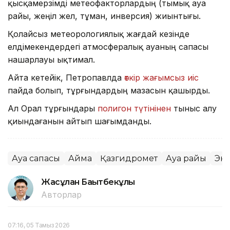
қысқамерзімді метеофакторлардың (тымық ауа
райы, жеңіл жел, тұман, инверсия) жиынтығы.
Қолайсыз метеорологиялық жағдай кезінде
елдімекендердегі атмосфералық ауаның сапасы
нашарлауы ықтимал.
Айта кетейік, Петропавлда
өткір жағымсыз иіс
пайда болып, тұрғындардың мазасын қашырды.
Ал Орал тұрғындары
полигон түтінінен
тыныс алу
қиындағанын айтып шағымданды.
Ауа сапасы
Аймақ
Қазгидромет
Ауа райы
Эк
Жасұлан Бақытбекұлы
Авторлар
07:16, 05 Тамыз 2026