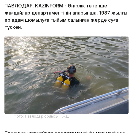
ПАВЛОДАР. KAZINFORM - Өңірлік төтенше
жағдайлар департаментінің ақпарынша, 1987 жылғы
ер адам шомылуға тыйым салынған жерде суға
түскен.
Фото: Павлодар облысы ТЖД