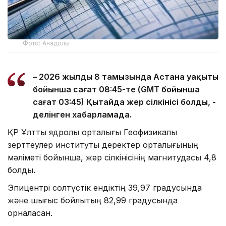
Фото: Анадолы
– 2026 жылдың 8 тамызында Астана уақыты
бойынша сағат 08:45-те (GMT бойынша
сағат 03:45) Қытайда жер сілкінісі болды, -
делінген хабарламада.
ҚР Ұлттық ядролық орталығы Геофизикалық
зерттеулер институты деректер орталығының
мәліметі бойынша, жер сілкінісінің магнитудасы 4,8
болды.
Эпицентрі солтүстік ендіктің 39,97 градусында
және шығыс бойлықтың 82,99 градусында
орналасқан.