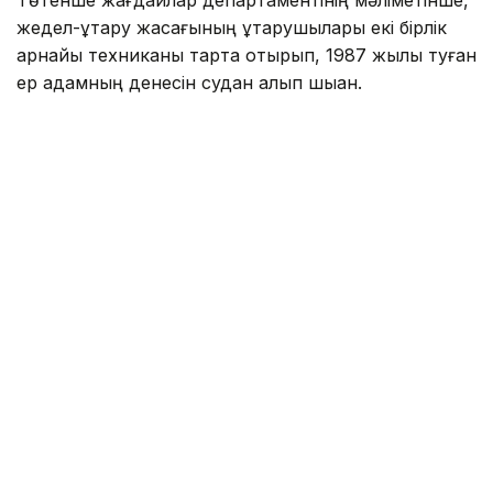
Төтенше жағдайлар департаментінің мәліметінше,
жедел-құтқару жасағының құтқарушылары екі бірлік
арнайы техниканы тарта отырып, 1987 жылы туған
ер адамның денесін судан алып шыққан.
Фото: Павлодар облысы ТЖД
– Алдын ала мәлімет бойынша, қайғылы