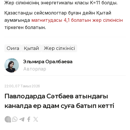
Жер сілкінісінің энергетикалық класы K=11 болды.
Қазақстандық сейсмологтар бұған дейін Қытай
аумағында
магнитудасы 4,1 болатын жер сілкінісін
тіркеген болатын.
Оқиға
Қытай
Жер сілкінісі
Эльмира Оралбаева
Авторлар
22:00, 07 Тамыз 2026
Павлодарда Сәтбаев атындағы
каналда ер адам суға батып кетті