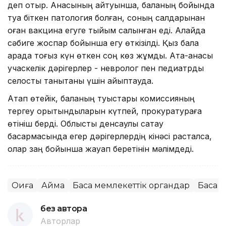
деп отыр. Анасының айтуынша, баланың бойында
туа біткен патология болған, соның салдарынан
оған вакцина егуге тыйым салынған еді. Алайда
сәбиге жоспар бойынша егу өткізілді. Қыз бала
арада тоғыз күн өткен соң көз жұмды. Ата-анасы
учаскелік дәрігерлер - невролог пен педиатрды
селқостық танытқаны үшін айыптауда.
Атап өтейік, баланың туыстары комиссияның
тергеу қорытындыларын күтпей, прокуратураға
өтініш берді. Облыстық денсаулық сақтау
басқармасында егер дәрігерлердің кінәсі расталса,
олар заң бойынша жауап беретінін мәлімдеді.
Оқиға
Аймақ
Басқа мемлекеттік органдар
Басқа
без автора
Авторлар