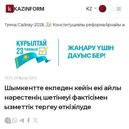
KAZINFORM
KZ
Сайлау-2026
Конституциялық реформа
Арнайы жо
Тренд:
16:22, 28 Қаңтар 2013
Шымкентте екпеден кейін екі айлық
нәрестенің шетінеуі фактісімен
қызметтік тергеу өткізілуде