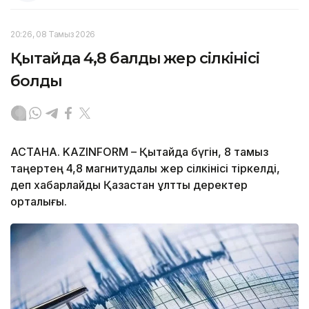
20:26, 08 Тамыз 2026
Қытайда 4,8 балдық жер сілкінісі
болды
АСТАНА. KAZINFORM – Қытайда бүгін, 8 тамыз
таңертең 4,8 магнитудалы жер сілкінісі тіркелді,
деп хабарлайды Қазақстан ұлттық деректер
орталығы.