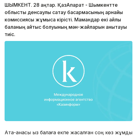
ШЫМКЕНТ. 28 қаңтар. ҚазАқпарат - Шымкентте
облыстық денсаулық сақтау басқармасының арнайы
комиссиясы жұмысқа кірісті. Мамандар екі айлық
баланың қайтыс болуының мән-жайларын анықтауы
тиіс.
Ата-анасы қыз балаға екпе жасалған соң көз жұмды