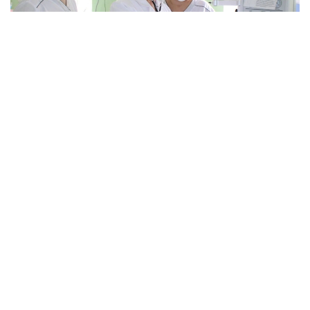
Фото: Қызылорда облыстық денсаулық сақтау
басқармасы
Тапшылық қала мен ауылда бірдей байқалады.
— Осы уақытқа дейін реаниматолог көбірек
жетіспейтін, бүгінде бұл тапшылық сейілді.
Аудандарға акушер-гинекологтар аса
қажет. Емханаларда балалар хирургі, УЗИ-
ге түсіретін және аймақтық дәрігерлер
жетіспейді. Сондықтан кейде екі ауылға
ортақ бір учаскелік дәрігер жұмыс істейді.
Жас мамандардың көпшілігінің тар буынды