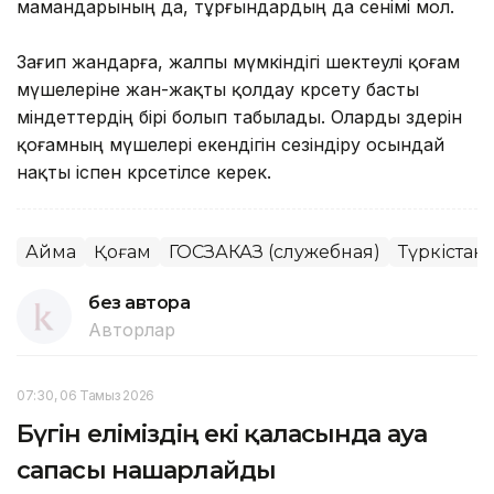
мамандарының да, тұрғындардың да сенімі мол.
Зағип жандарға, жалпы мүмкіндігі шектеулі қоғам
мүшелеріне жан-жақты қолдау көрсету басты
міндеттердің бірі болып табылады. Оларды өздерін
қоғамның мүшелері екендігін сезіндіру осындай
нақты іспен көрсетілсе керек.
Аймақ
Қоғам
ГОСЗАКАЗ (служебная)
Түркістан
без автора
Авторлар
07:30, 06 Тамыз 2026
Бүгін еліміздің екі қаласында ауа
сапасы нашарлайды