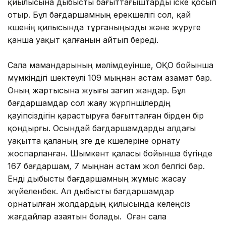
қиылысына дыбысты бағыттағыштарды іске қосып
отыр. Бұл бағдаршамның ерекшелігі сол, қай
көшенің қилысында тұрғаныңызды және жүруге
қанша уақыт қалғанын айтып береді.
Сала мамандарының мәлімдеуінше, ОҚО бойынша
мүмкіндігі шектеулі 109 мыңнан астам азамат бар.
Оның жартысына жуығы зағип жандар. Бұл
бағдаршамдар сол жаяу жүргіншілердің
қауіпсіздігін қарастыруға бағытталған бірден бір
қондырғы. Осындай бағдаршамдарды алдағы
уақытта қаланың өзге де көшелеріне орнату
жоспарланған. Шымкент қаласы бойынша бүгінде
167 бағдаршам, 7 мыңнан астам жол белгісі бар.
Енді дыбысты бағдаршамның жұмыс жасау
жүйеленбек. Ал дыбысты бағдаршамдар
орнатылған жолдардың қилысында келеңсіз
жағдайлар азаятын болады. Оған сала