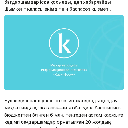
бағдаршамдар іске қосылды, деп хабарлайды
Шымкент қаласы әкімдігінің баспасөз қызметі.
Бұл көздері нашар көретін зағип жандарды қолдау
мақсатында қолға алынған жоба. Қала басшылығы
бюджеттен бөлінген 6 млн. теңгеден астам қаржыға
кәдімгі бағдаршамдар орнатылған 20 жолдың