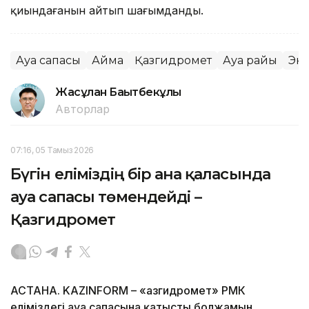
қиындағанын айтып шағымданды.
Ауа сапасы
Аймақ
Қазгидромет
Ауа райы
Эк
Жасұлан Бақытбекұлы
Авторлар
07:16, 05 Тамыз 2026
Бүгін еліміздің бір ғана қаласында
ауа сапасы төмендейді –
Қазгидромет
АСТАНА. KAZINFORM – «Қазгидромет» РМК
еліміздегі ауа сапасына қатысты болжамын