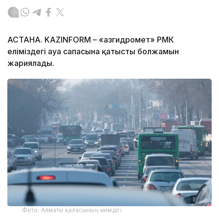
АСТАНА. KAZINFORM – «Қазгидромет» РМК
еліміздегі ауа сапасына қатысты болжамын
жариялады.
Фото: Алматы қаласының әкімдігі