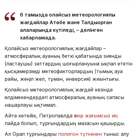
6 тамызда қолайсыз метеорологиялық
жағдайлар Ақтөбе және Талдықорған
қалаларында күтіледі, – делінген
хабарламада.
Қолайсыз метеорологиялық жағдайлар –
атмосфералық ауаның беткі қабатында зиянды
(ластаушы) заттардың шоғырлануына ықпал ететін
қысқамерзімді метеофакторлардың (тымық ауа
райы, жеңіл жел, тұман, инверсия) жиынтығы.
Қолайсыз метеорологиялық жағдай кезінде
елдімекендердегі атмосфералық ауаның сапасы
нашарлауы ықтимал.
Айта кетейік, Петропавлда
өткір жағымсыз иіс
пайда болып, тұрғындардың мазасын қашырды.
Ал Орал тұрғындары
полигон түтінінен
тыныс алу