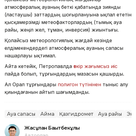
атмосфералық ауаның беткі қабатында зиянды
(ластаушы) заттардың шоғырлануына ықпал ететін
қысқамерзімді метеофакторлардың (тымық ауа
райы, жеңіл жел, тұман, инверсия) жиынтығы.
Қолайсыз метеорологиялық жағдай кезінде
елдімекендердегі атмосфералық ауаның сапасы
нашарлауы ықтимал.
Айта кетейік, Петропавлда
өткір жағымсыз иіс
пайда болып, тұрғындардың мазасын қашырды.
Ал Орал тұрғындары
полигон түтінінен
тыныс алу
қиындағанын айтып шағымданды.
Ауа сапасы
Аймақ
Қазгидромет
Ауа райы
Эк
Жасұлан Бақытбекұлы
Авторлар