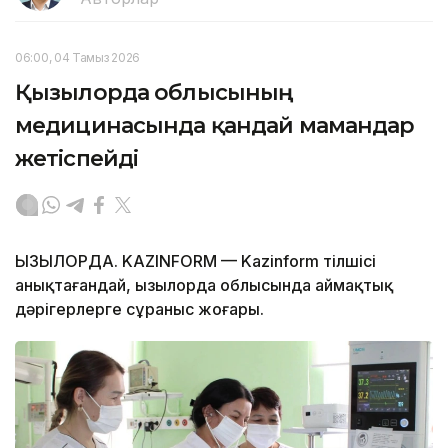
06:00, 04 Тамыз 2026
Қызылорда облысының
медицинасында қандай мамандар
жетіспейді
ҚЫЗЫЛОРДА. KAZINFORM — Kazinform тілшісі
анықтағандай, Қызылорда облысында аймақтық
дәрігерлерге сұраныс жоғары.