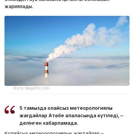
жариялады.
Фото: Magnific.com
5 тамызда қолайсыз метеорологиялық
жағдайлар Ақтөбе қалаласында күтіледі, –
делінген хабарламада.
Қолайсыз метеорологиялық жағдайлар –