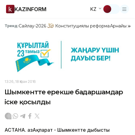
KAZINFORM
KZ
Сайлау-2026
Конституциялық реформа
Арнайы жо
Тренд:
13:26, 18 Қазан 2016
Шымкентте ерекше бағдаршамдар
іске қосылды
АСТАНА. ҚазАқпарат - Шымкентте дыбысты