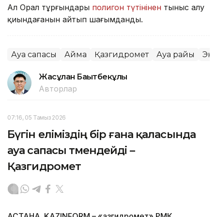
Ал Орал тұрғындары
полигон түтінінен
тыныс алу
қиындағанын айтып шағымданды.
Ауа сапасы
Аймақ
Қазгидромет
Ауа райы
Эк
Жасұлан Бақытбекұлы
Авторлар
07:16, 05 Тамыз 2026
Бүгін еліміздің бір ғана қаласында
ауа сапасы төмендейді –
Қазгидромет
АСТАНА. KAZINFORM – «Қазгидромет» РМК