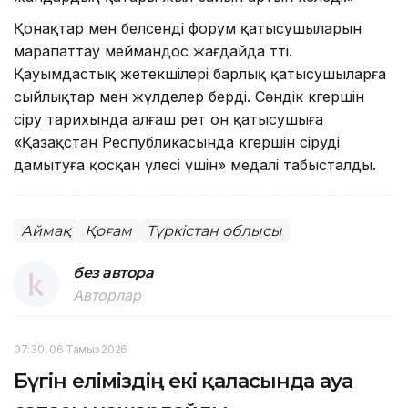
Қонақтар мен белсенді форум қатысушыларын
марапаттау меймандос жағдайда өтті.
Қауымдастық жетекшілері барлық қатысушыларға
сыйлықтар мен жүлделер берді. Сәндік көгершін
өсіру тарихында алғаш рет он қатысушыға
«Қазақстан Республикасында көгершін өсіруді
дамытуға қосқан үлесі үшін» медалі табысталды.
Аймақ
Қоғам
Түркістан облысы
без автора
Авторлар
07:30, 06 Тамыз 2026
Бүгін еліміздің екі қаласында ауа