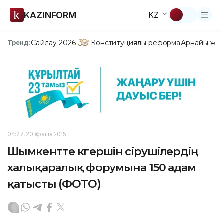
KAZINFORM
KZ
Сайлау-2026
Конституциялық реформа
Арнайы жо
Тренд:
04:27, 20 Қараша 2015
Шымкентте көгершін өсірушілердің
халықаралық форумына 150 адам
қатысты (ФОТО)