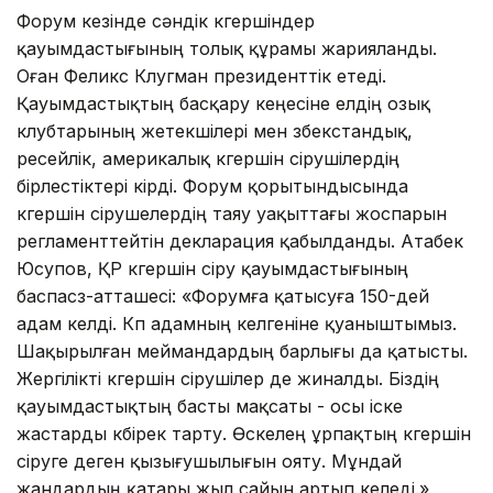
Форум кезінде сәндік көгершіндер
қауымдастығының толық құрамы жарияланды.
Оған Феликс Клугман президенттік етеді.
Қауымдастықтың басқару кеңесіне елдің озық
клубтарының жетекшілері мен өзбекстандық,
ресейлік, америкалық көгершін өсірушілердің
бірлестіктері кірді. Форум қорытындысында
көгершін өсірушелердің таяу уақыттағы жоспарын
регламенттейтін декларация қабылданды. Атабек
Юсупов, ҚР көгершін өсіру қауымдастығының
баспасөз-атташесі: «Форумға қатысуға 150-дей
адам келді. Көп адамның келгеніне қуаныштымыз.
Шақырылған меймандардың барлығы да қатысты.
Жергілікті көгершін өсірушілер де жиналды. Біздің
қауымдастықтың басты мақсаты - осы іске
жастарды көбірек тарту. Өскелең ұрпақтың көгершін
өсіруге деген қызығушылығын ояту. Мұндай
жандардың қатары жыл сайын артып келеді.»