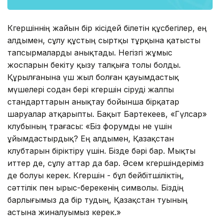
Көгершіннің жайын бір кісідей білетін құсбегілер, ең
алдымен, сұлу құстың сыртқы тұрқына қатысты
тапсырмаларды анықтады. Негізгі жұмыс
жоспарын бекіту қызу талқыға толы болды.
Құрылғанына үш жыл болған қауымдастық
мүшелері содан бері көгершін өсіруді жалпы
стандарттарын анықтау бойынша бірқатар
шаруалар атқарыпты. Бақыт Бартекеев, «Гүлсар»
клубының төрағасы: «Біз форумды не үшін
ұйымдастырдық? Ең алдымен, Қазақстан
клубтарын біріктіру үшін. Бізде бәрі бар. Мықты
иттер де, сұлу аттар да бар. Әсем көгершіндеріміз
де болуы керек. Көгершін - бұл бейбітшіліктің,
сәттілік пен ырыс-берекенің символы. Біздің
барлығымыз да бір тудың, Қазақстан туының
астына жиналуымыз керек.»