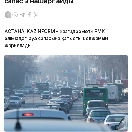
сапасы нашарлайды
АСТАНА. KAZINFORM – «Қазгидромет» РМК
еліміздегі ауа сапасына қатысты болжамын
жариялады.