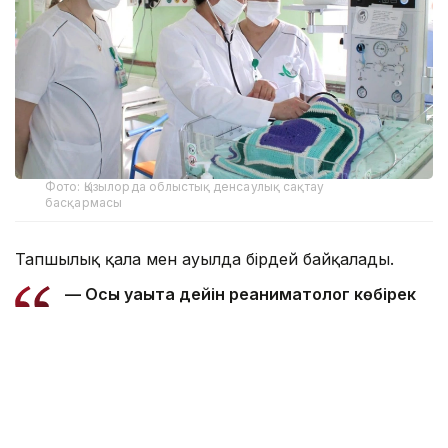
Фото: Қызылорда облыстық денсаулық сақтау
басқармасы
Тапшылық қала мен ауылда бірдей байқалады.
— Осы уақытқа дейін реаниматолог көбірек
жетіспейтін, бүгінде бұл тапшылық сейілді.
Аудандарға акушер-гинекологтар аса
қажет. Емханаларда балалар хирургі, УЗИ-
ге түсіретін және аймақтық дәрігерлер
жетіспейді. Сондықтан кейде екі ауылға
ортақ бір учаскелік дәрігер жұмыс істейді.