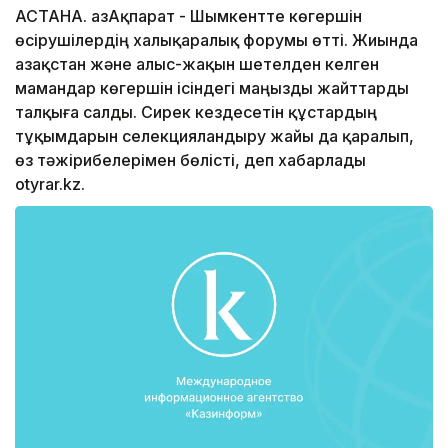
АСТАНА. ҚазАқпарат - Шымкентте көгершін
өсірушілердің халықаралық форумы өтті. Жиында
Қазақстан және алыс-жақын шетелден келген
мамандар көгершін ісіндегі маңызды жайттарды
талқыға салды. Сирек кездесетін құстардың
тұқымдарын селекцияландыру жайы да қаралып,
өз тәжірибелерімен бөлісті, деп хабарлады
otyrar.kz.