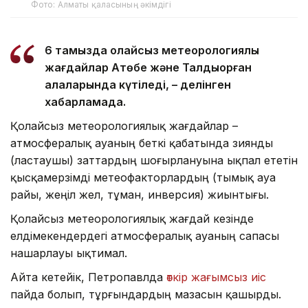
Фото: Алматы қаласының әкімдігі
6 тамызда қолайсыз метеорологиялық
жағдайлар Ақтөбе және Талдықорған
қалаларында күтіледі, – делінген
хабарламада.
Қолайсыз метеорологиялық жағдайлар –
атмосфералық ауаның беткі қабатында зиянды
(ластаушы) заттардың шоғырлануына ықпал ететін
қысқамерзімді метеофакторлардың (тымық ауа
райы, жеңіл жел, тұман, инверсия) жиынтығы.
Қолайсыз метеорологиялық жағдай кезінде
елдімекендердегі атмосфералық ауаның сапасы
нашарлауы ықтимал.
Айта кетейік, Петропавлда
өткір жағымсыз иіс
пайда болып, тұрғындардың мазасын қашырды.