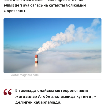
еліміздегі ауа сапасына қатысты болжамын
жариялады.
Фото: Magnific.com
5 тамызда қолайсыз метеорологиялық
жағдайлар Ақтөбе қалаласында күтіледі, –
делінген хабарламада.