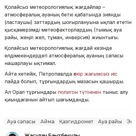
Қолайсыз метеорологиялық жағдайлар –
атмосфералық ауаның беткі қабатында зиянды
(ластаушы) заттардың шоғырлануына ықпал ететін
қысқамерзімді метеофакторлардың (тымық ауа
райы, жеңіл жел, тұман, инверсия) жиынтығы.
Қолайсыз метеорологиялық жағдай кезінде
елдімекендердегі атмосфералық ауаның сапасы
нашарлауы ықтимал.
Айта кетейік, Петропавлда
өткір жағымсыз иіс
пайда болып, тұрғындардың мазасын қашырды.
Ал Орал тұрғындары
полигон түтінінен
тыныс алу
қиындағанын айтып шағымданды.
Ауа сапасы
Аймақ
Қазгидромет
Ауа райы
Эк
Жасұлан Бақытбекұлы