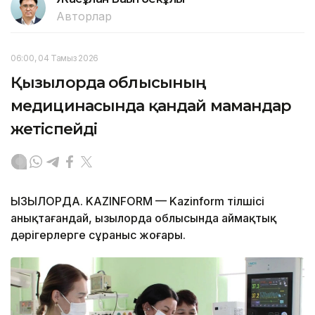
Авторлар
06:00, 04 Тамыз 2026
Қызылорда облысының
медицинасында қандай мамандар
жетіспейді
ҚЫЗЫЛОРДА. KAZINFORM — Kazinform тілшісі
анықтағандай, Қызылорда облысында аймақтық
дәрігерлерге сұраныс жоғары.