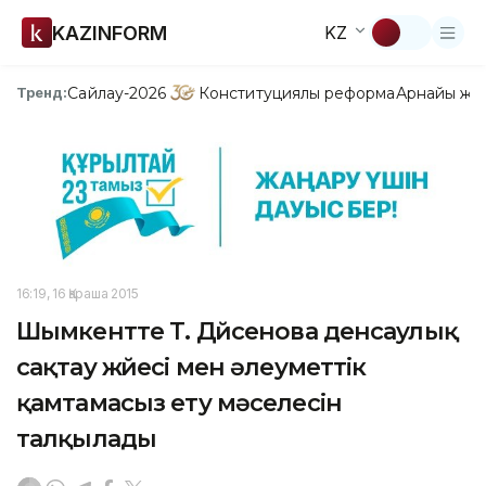
KAZINFORM
KZ
Сайлау-2026
Конституциялық реформа
Арнайы жо
Тренд:
16:19, 16 Қараша 2015
Шымкентте Т. Дүйсенова денсаулық
сақтау жүйесі мен әлеуметтік
қамтамасыз ету мәселесін
талқылады