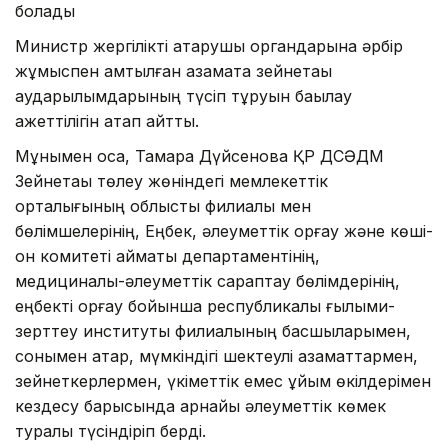
болады
Министр жергілікті атқарушы органдарына әрбір
жұмыспен қамтылған азаматқа зейнетақы
аударылымдарының түсіп тұруын бақылау
қажеттілігін атап айтты.
Мұнымен қоса, Тамара Дүйсенова ҚР ДСӘДМ
Зейнетақы төлеу жөніндегі мемлекеттік
орталығының облыстық филиалы мен
бөлімшелерінің, Еңбек, әлеуметтік қорғау және көші-
қон комитеті аймақтық департаментінің,
медициналық-әлеуметтік сараптау бөлімдерінің,
еңбекті қорғау бойынша республикалық ғылыми-
зерттеу институты филиалының басшыларымен,
сонымен қатар, мүмкіндігі шектеулі азаматтармен,
зейнеткерлермен, үкіметтік емес ұйым өкілдерімен
кездесу барысында арнайы әлеуметтік көмек
туралы түсіндіріп берді.