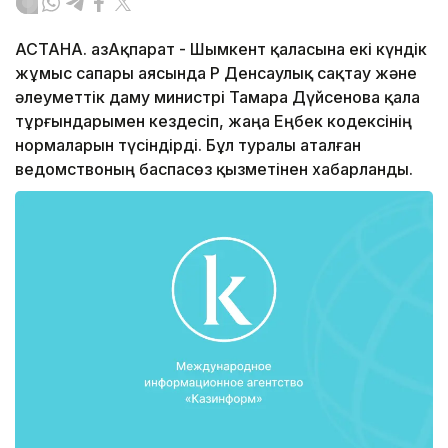
АСТАНА. ҚазАқпарат - Шымкент қаласына екі күндік
жұмыс сапары аясында ҚР Денсаулық сақтау және
әлеуметтік даму министрі Тамара Дүйсенова қала
тұрғындарымен кездесіп, жаңа Еңбек кодексінің
нормаларын түсіндірді. Бұл туралы аталған
ведомствоның баспасөз қызметінен хабарланды.