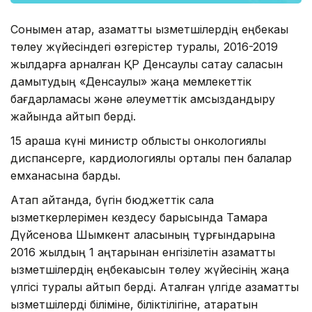
Сонымен қатар, азаматтық қызметшілердің еңбекақы
төлеу жүйесіндегі өзгерістер туралы, 2016-2019
жылдарға арналған ҚР Денсаулық сақтау саласын
дамытудың «Денсаулық» жаңа мемлекеттік
бағдарламасы және әлеуметтік қамсыздандыру
жайында айтып берді.
15 қараша күні министр облыстық онкологиялық
диспансерге, кардиологиялық орталық пен балалар
емханасына барды.
Атап айтқанда, бүгін бюджеттік сала
қызметкерлерімен кездесу барысында Тамара
Дүйсенова Шымкент қаласының тұрғындарына
2016 жылдың 1 қаңтарынан енгізілетін азаматтық
қызметшілердің еңбекақысын төлеу жүйесінің жаңа
үлгісі туралы айтып берді. Аталған үлгіде азаматтық
қызметшілерді біліміне, біліктілігіне, атқаратын