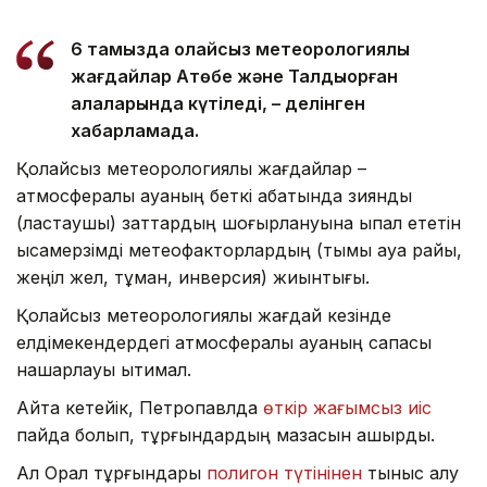
6 тамызда қолайсыз метеорологиялық
жағдайлар Ақтөбе және Талдықорған
қалаларында күтіледі, – делінген
хабарламада.
Қолайсыз метеорологиялық жағдайлар –
атмосфералық ауаның беткі қабатында зиянды
(ластаушы) заттардың шоғырлануына ықпал ететін
қысқамерзімді метеофакторлардың (тымық ауа райы,
жеңіл жел, тұман, инверсия) жиынтығы.
Қолайсыз метеорологиялық жағдай кезінде
елдімекендердегі атмосфералық ауаның сапасы
нашарлауы ықтимал.
Айта кетейік, Петропавлда
өткір жағымсыз иіс
пайда болып, тұрғындардың мазасын қашырды.
Ал Орал тұрғындары
полигон түтінінен
тыныс алу