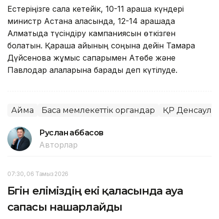
Естеріңізге сала кетейік, 10-11 қараша күндері
министр Астана қаласында, 12-14 қарашада
Алматыда түсіндіру кампаниясын өткізген
болатын. Қараша айының соңына дейін Тамара
Дүйсенова жұмыс сапарымен Ақтөбе және
Павлодар қалаларына барады деп күтілуде.
Аймақ
Басқа мемлекеттік органдар
ҚР Денсаулық 
Руслан Ғаббасов
Авторлар
07:30, 06 Тамыз 2026
Бүгін еліміздің екі қаласында ауа
сапасы нашарлайды