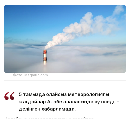
Фото: Magnific.com
5 тамызда қолайсыз метеорологиялық
жағдайлар Ақтөбе қалаласында күтіледі, –
делінген хабарламада.
Қолайсыз метеорологиялық жағдайлар –
атмосфералық ауаның беткі қабатында зиянды