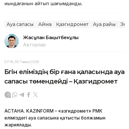
қиындағанын айтып шағымданды.
Ауа сапасы
Аймақ
Қазгидромет
Ауа райы
Эк
Жасұлан Бақытбекұлы
Авторлар
07:16, 05 Тамыз 2026
Бүгін еліміздің бір ғана қаласында ауа
сапасы төмендейді – Қазгидромет
АСТАНА. KAZINFORM – «Қазгидромет» РМК
еліміздегі ауа сапасына қатысты болжамын
жариялады.