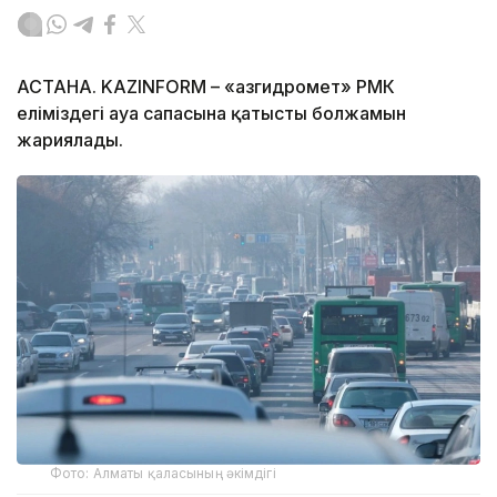
АСТАНА. KAZINFORM – «Қазгидромет» РМК
еліміздегі ауа сапасына қатысты болжамын
жариялады.
Фото: Алматы қаласының әкімдігі