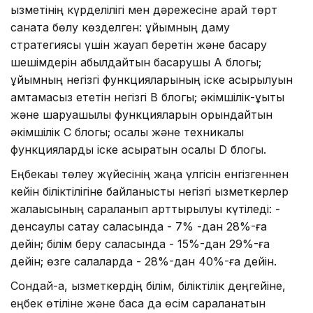
қызметінің күрделілігі мен дәрежесіне қарай төрт
санатқа бөлу көзделген: ұйымның даму
стратегиясы үшін жауап беретін және басқару
шешімдерін қабылдайтын басқарушы A блогы;
ұйымның негізгі функцияларының іске асырылуын
қамтамасыз ететін негізгі B блогы; әкімшілік-құқықтық
және шаруашылық функцияларын орындайтын
әкімшілік C блогы; қосалқы және техникалық
функцияларды іске асыратын қосалқы D блогы.
Еңбекақы төлеу жүйесінің жаңа үлгісін енгізгеннен
кейін біліктілігіне байланысты негізгі қызметкерлер
жалақысының сараланып арттырылуы күтіледі: -
денсаулық сақтау саласында - 7% -дан 28%-ға
дейін; білім беру саласында - 15%-дан 29%-ға
дейін; өзге салаларда - 28%-дан 40%-ға дейін.
Сондай-ақ, қызметкердің білім, біліктілік деңгейіне,
еңбек өтіліне және басқа да өсім сараланатын