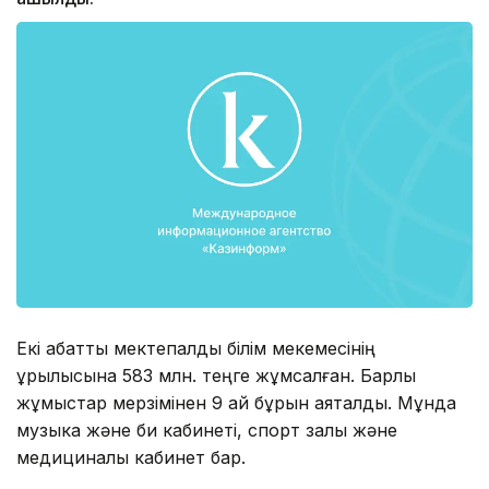
Екі қабатты мектепалды білім мекемесінің
құрылысына 583 млн. теңге жұмсалған. Барлық
жұмыстар мерзімінен 9 ай бұрын аяқталды. Мұнда
музыка және би кабинеті, спорт залы және
медициналық кабинет бар.