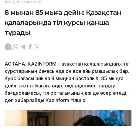
16:00, 09 Тамыз 2026
8 мыңнан 85 мыңға дейін: Қазақстан
қалаларында тіл курсы қанша
тұрады
АСТАНА. KAZINFORM – Қазақстан қалаларындағы тіл
курстарының бағасында он есе айырмашылық бар.
Курс бағасы айына 8 мыңнан басталып, 85 мыңға
дейін жетті. Бағаға өңір, оқу әдісі мен таңдау
бағдарламасы, тіл орталығының өзі де әсер етеді,
деп хабарлайды Kazinform тілшісі.