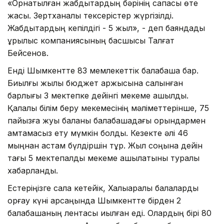
«Орнатылған жабдықтардың бәрінің сапасы өте
жақсы. Зертханалық тексерістер жүргізілді.
Жабдықтардың кепілдігі - 5 жыл», - деп баяндады
құрылыс компаниясының басшысы Талғат
Бейсенов.
Енді Шымкентте 83 мемлекеттік балабақша бар.
Биылғы жылы бюджет қаржысына салынған
барлығы 3 мектепке дейінгі мекеме ашылды.
Қалалық білім беру мекемесінің мәліметтерінше, 75
пайызға жуық баланы балабақшадағы орындармен
қамтамасыз ету мүмкін болды. Кезекте әлі 46
мыңнан астам бүлдіршін тұр. Жыл соңына дейін
тағы 5 мектепалды мекеме ашылатыны туралы
хабарланды.
Естеріңізге сала кетейік, Халықаралық балаларды
қорғау күні қарсаңында Шымкентте бірден 2
балабақшаның лентасы қиылған еді. Олардың бірі 80