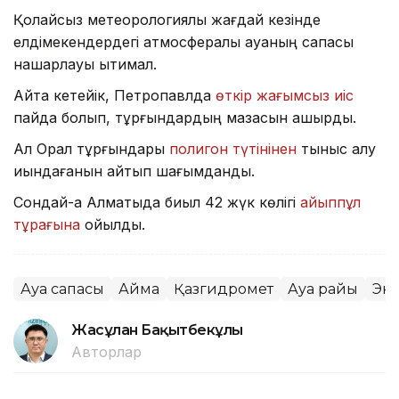
Қолайсыз метеорологиялық жағдай кезінде
елдімекендердегі атмосфералық ауаның сапасы
нашарлауы ықтимал.
Айта кетейік, Петропавлда
өткір жағымсыз иіс
пайда болып, тұрғындардың мазасын қашырды.
Ал Орал тұрғындары
полигон түтінінен
тыныс алу
қиындағанын айтып шағымданды.
Сондай-ақ Алматыда биыл 42 жүк көлігі
айыппұл
тұрағына
қойылды.
Ауа сапасы
Аймақ
Қазгидромет
Ауа райы
Эк
Жасұлан Бақытбекұлы
Авторлар