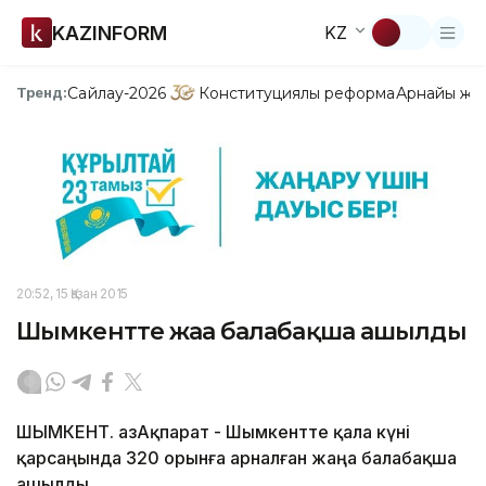
KAZINFORM
KZ
Сайлау-2026
Конституциялық реформа
Арнайы жо
Тренд:
20:52, 15 Қазан 2015
Шымкентте жаңа балабақша ашылды
ШЫМКЕНТ. ҚазАқпарат - Шымкентте қала күні
қарсаңында 320 орынға арналған жаңа балабақша
ашылды.