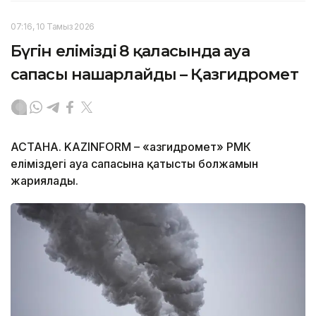
07:16, 10 Тамыз 2026
Бүгін еліміздің 8 қаласында ауа
сапасы нашарлайды – Қазгидромет
АСТАНА. KAZINFORM – «Қазгидромет» РМК
еліміздегі ауа сапасына қатысты болжамын
жариялады.