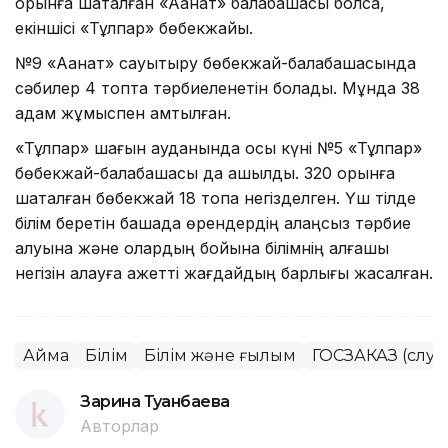
орынға шақталған «Аққанат» балабақшасы болса,
екіншісі «Тұлпар» бөбекжайы.
№9 «Аққанат» сауықтыру бөбекжай-балабақшасында
сәбилер 4 топта тәрбиеленетін болады. Мұнда 38
адам жұмыспен қамтылған.
«Тұлпар» шағын ауданында осы күні №5 «Тұлпар»
бөбекжай-балабақшасы да ашылды. 320 орынға
шақталған бөбекжай 18 топқа негізделген. Үш тілде
білім беретін бақшада өрендердің алаңсыз тәрбие
алуына және олардың бойына білімнің алғашқы
негізін қалауға қажетті жағдайдың барлығы жасалған.
Аймақ
Білім
Білім және ғылым
ГОСЗАКАЗ (служ
Зарина Туғанбаева
Авторлар