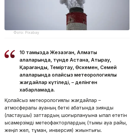
Фото: Pixabay
10 тамызда Жезқазған, Алматы
қалаларында, түнде Астана, Атырау,
Қарағанды, Теміртау, Өскемен, Семей
қалаларында қолайсыз метеорологиялық
жағдайлар күтіледі, – делінген
хабарламада.
Қолайсыз метеорологиялық жағдайлар –
атмосфералық ауаның беткі қабатында зиянды
(ластаушы) заттардың шоғырлануына ықпал ететін
қысқамерзімді метеофакторлардың (тымық ауа райы,
жеңіл жел, тұман, инверсия) жиынтығы.