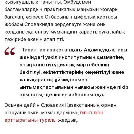
қызығушылық танытты. Омбудсмен
бастамалардың практикалық маңызын жоғары
бағалап, әсіресе Отбасының цифрлық картасы
жобасы Словакияда зерделеуге және оны
қолданысқа енгізу мүмкіндігін қарастыруға лайық
тәжірибе екенін атап өтті.
-Тараптар Қазақстандағы Адам құқықтары
жөніндегі уәкіл институтының қызметіне,
оның конституциялық мәртебесінің
бекітілуі, өкілеттіктерінің кеңейтілуі және
халықаралық ұйымдармен
ынтымақтастығының нығаюы жөнінде пікір
алмасты,-делінген хабарламада.
Осыған деййін Словакия Қазақстанның орман
шаруашылығы мамандарының
біліктілігін
арттыратыны туралы
жаздық.