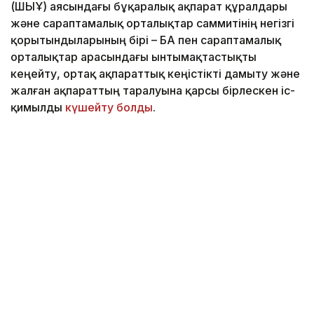
(ШЫҰ) аясындағы бұқаралық ақпарат құралдары
және сараптамалық орталықтар саммитінің негізгі
қорытындыларының бірі – БАҚ пен сараптамалық
орталықтар арасындағы ынтымақтастықты
кеңейту, ортақ ақпараттық кеңістікті дамыту және
жалған ақпараттың таралуына қарсы бірлескен іс-
қимылды
күшейту болды
.