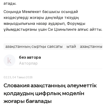
атады.
Соңында Мемлекет басшысы осындай
кездесулерді жоғары деңгейде өткізудің
маңыздылығына назар аударып, Форумды
ұйымдастырғаны үшін Си Цзиньпинге алғыс айтты.
Қазақстанның сыртқы саясаты
Қытай
Қазақстанның
без автора
Авторлар
02:23, 04 Тамыз 2026
Словакия Қазақстанның әлеуметтік
қолдаудың цифрлық моделін
жоғары бағалады