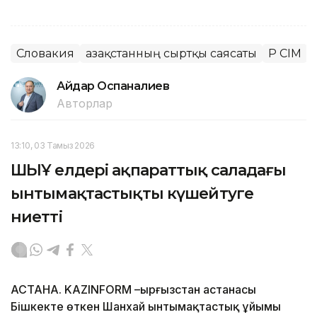
Словакия
Қазақстанның сыртқы саясаты
ҚР СІМ
Айдар Оспаналиев
Авторлар
13:10, 03 Тамыз 2026
ШЫҰ елдері ақпараттық саладағы
ынтымақтастықты күшейтуге
ниетті
АСТАНА. KAZINFORM –Қырғызстан астанасы
Бішкекте өткен Шанхай ынтымақтастық ұйымы