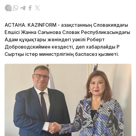
АСТАНА. KAZINFORM - Қазақстанның Словакиядағы
Елшісі Жанна Сағынова Словак Республикасындағы
Адам құқықтары жөніндегі уәкілі Роберт
Доброводскиймен кездесті, деп хабарлайды ҚР
Сыртқы істер министрлігінің баспасөз қызметі.