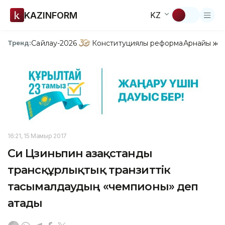
KAZINFORM
KZ
Сайлау-2026
Конституциялық реформа
Арнайы жо
Тренд:
16:21, 15 Мамыр 2017
Си Цзиньпин Қазақстанды
трансқұрлықтық транзиттік
тасымалдаудың «чемпионы» деп
атады