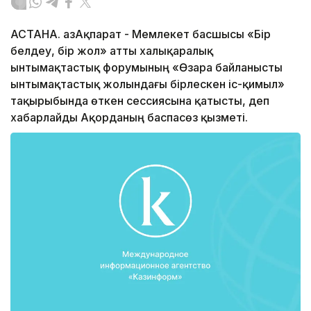
АСТАНА. ҚазАқпарат - Мемлекет басшысы «Бір
белдеу, бір жол» атты халықаралық
ынтымақтастық форумының «Өзара байланысты
ынтымақтастық жолындағы бірлескен іс-қимыл»
тақырыбында өткен сессиясына қатысты, деп
хабарлайды Ақорданың баспасөз қызметі.