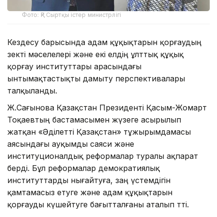
Фото: ҚР Сыртқы істер министрлігі
Кездесу барысында адам құқықтарын қорғаудың
өзекті мәселелері және екі елдің ұлттық құқық
қорғау институттары арасындағы
ынтымақтастықты дамыту перспективалары
талқыланды.
Ж.Сағынова Қазақстан Президенті Қасым-Жомарт
Тоқаевтың бастамасымен жүзеге асырылып
жатқан «Әділетті Қазақстан» тұжырымдамасы
аясындағы ауқымды саяси және
институционалдық реформалар туралы ақпарат
берді. Бұл реформалар демократиялық
институттарды нығайтуға, заң үстемдігін
қамтамасыз етуге және адам құқықтарын
қорғауды күшейтуге бағытталғаны аталып өтті.