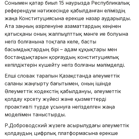
Сонымен қатар биыл 15 наурызда Республикалық
референдум нәтижесінде қабылданған еліміздің
жаңа Конституциясына ерекше назар аударылды.
Ата заңның әзірленуіне азаматтардың кеңінен
қатысқаны оның жалпыұлттық мәнге ие болуына
негіз болғанына тоқтала келе, басты
басымдықтардың бірі – адам құқықтары мен
бостандықтарын қорғаудың конституциялық
кепілдіктерін күшейту негіз болғаны мәлімделді.
Елші словак тарапын Қазақстанда әлеуметтік
саланы жаңғырту бағытымен, оның ішінде
Әлеуметтік кодекстің қабылдануы, әлеуметтік
қолдау көрсету жүйесі және қызметтерді
проактивті түрде ұсынуға негізделген жаңа
моделімен таныстырды.
Р.Доброводский жүзеге асырылудағы әлеуметтік
қолдаудың цифрлық платформасына ерекше