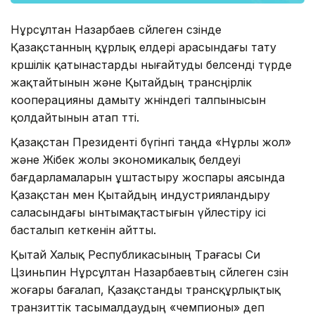
Нұрсұлтан Назарбаев сөйлеген сөзінде
Қазақстанның құрлық елдері арасындағы тату
көршілік қатынастарды нығайтуды белсенді түрде
жақтайтынын және Қытайдың трансөңірлік
кооперацияны дамыту жөніндегі талпынысын
қолдайтынын атап өтті.
Қазақстан Президенті бүгінгі таңда «Нұрлы жол»
және Жібек жолы экономикалық белдеуі
бағдарламаларын ұштастыру жоспары аясында
Қазақстан мен Қытайдың индустрияландыру
саласындағы ынтымақтастығын үйлестіру ісі
басталып кеткенін айтты.
Қытай Халық Республикасының Төрағасы Си
Цзиньпин Нұрсұлтан Назарбаевтың сөйлеген сөзін
жоғары бағалап, Қазақстанды трансқұрлықтық
транзиттік тасымалдаудың «чемпионы» деп