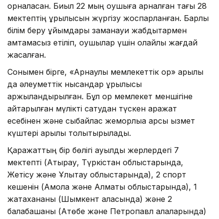
орналасқан. Биыл 22 мың оқушыға арналған тағы 28
мектептің құрылысын жүргізу жоспарланған. Барлық
білім беру ұйымдары заманауи жабдықтармен
қамтамасыз етіліп, оқушылар үшін қолайлы жағдай
жасалған.
Сонымен бірге, «Арнаулы мемлекеттік қор» арқылы
да әлеуметтік нысандар құрылысы
қаржыландырылған. Бұл қор мемлекет меншігіне
қайтарылған мүлікті сатудан түскен қаражат
есебінен және сыбайлас жемқорлыққа қарсы қызмет
күштері арқылы толықтырылады.
Қаражаттың бір бөлігі ауылдық жерлердегі 7
мектепті (Атырау, Түркістан облыстарында,
Жетісу және Ұлытау облыстарында), 2 спорт
кешенін (Ақмола және Алматы облыстарында), 1
жатақхананы (Шымкент қаласында) және 2
балабақшаны (Ақтөбе және Петропавл қалаларында)