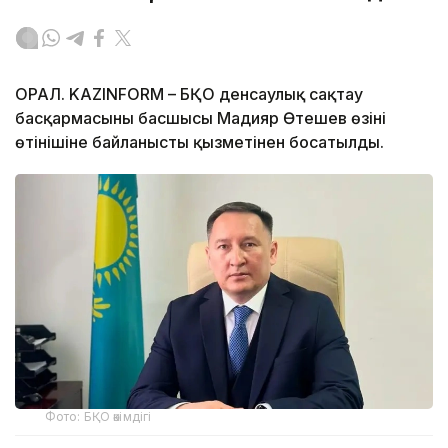
ОРАЛ. KAZINFORM – БҚО денсаулық сақтау
басқармасының басшысы Мадияр Өтешев өзінің
өтінішіне байланысты қызметінен босатылды.
Фото: БҚО әкімдігі