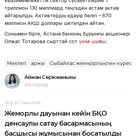
квазимемлекеттік сектор субъектілеріне 1
триллион 130 миллиард теңгеден астам актив
қайтарылды. Активтердің едәуір бөлігі – 670
миллион АҚШ доллары шетелден қайтқан.
Сонымен бірге, Астана банкінің бұрынғы акционері
Олжас Тоқтаровқа сырттай сот
үкімі шықты
.
Мектеп
Қаржы
Сыбайлас жемқорлықпен күрес
Айжан Серікжанқызы
Авторлар
14:14, 07 Тамыз 2026
Жемқорлық дауынан кейін БҚО
денсаулық сақтау басқармасының
басшысы жұмысынан босатылды