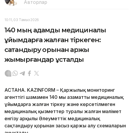
Авторлар
10:11, 03 Тамыз 2026
140 мың адамды медициналық
ұйымдарға жалған тіркеген:
сақтандыру қорынан қаржы
жымқырғандар ұсталды
АСТАНА. KAZINFORM – Қаржылық мониторинг
агенттігі шамамен 140 мың азаматты медициналық
ұйымдарға жалған тіркеу және көрсетілмеген
медициналық қызметтер туралы жалған мәлімет
енгізу арқылы Әлеуметтік медициналық
сақтандыру қорынан заңсыз қаржы алу схемаларын
анықтады.