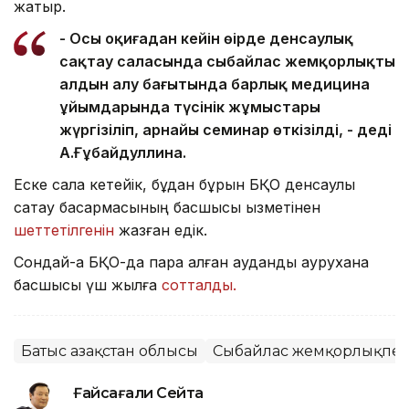
жатыр.
- Осы оқиғадан кейін өңірде денсаулық
сақтау саласында сыбайлас жемқорлықтың
алдын алу бағытында барлық медицина
ұйымдарында түсінік жұмыстары
жүргізіліп, арнайы семинар өткізілді, - деді
А.Ғұбайдуллина.
Еске сала кетейік, бұдан бұрын БҚО денсаулық
сақтау басқармасының басшысы қызметінен
шеттетілгенін
жазған едік.
Сондай-ақ БҚО-да пара алған аудандық аурухана
басшысы үш жылға
сотталды.
Батыс Қазақстан облысы
Сыбайлас жемқорлықпен
Ғайсағали Сейтақ