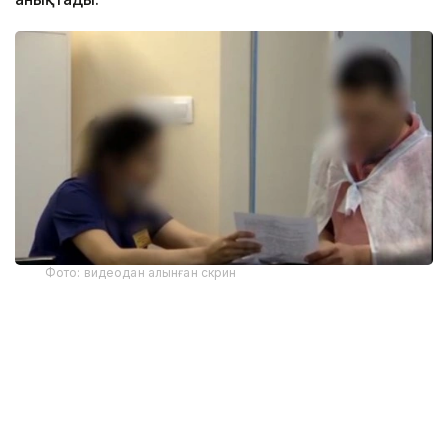
Фото: видеодан алынған скрин
Осы деректер бойынша 36 қылмыстық іс тергеліп
жатыр. Алдын ала есеп бойынша мемлекетке
келтірілген шығын 3,5 млрд теңгеден асады.
Мәселен, Түркістан облысында Жетісай көпсалалы
аудандық ауруханасының лауазымды тұлғаларына