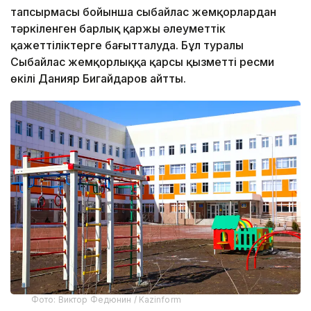
тапсырмасы бойынша сыбайлас жемқорлардан
тәркіленген барлық қаржы әлеуметтік
қажеттіліктерге бағытталуда. Бұл туралы
Сыбайлас жемқорлыққа қарсы қызметтің ресми
өкілі Данияр Бигайдаров айтты.
Фото: Виктор Федюнин / Kazinform