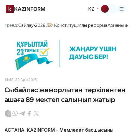
KAZINFORM
KZ
Сайлау-2026
Конституциялық реформа
Арнайы жо
Тренд:
14:48, 30 Сәуір 2025
Сыбайлас жемқорлықтан тәркіленген
ақшаға 89 мектеп салынып жатыр
АСТАНА. KAZINFORM – Мемлекет басшысының