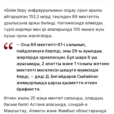
«Білім беру инфрақұрылымын қолдау қоры» арқылы
қайтарылған 153,3 млрд теңгеден 89 мектептің
құрылысына қаржы бөлінді. Нәтижесінде еліміздің
түрлі өңірлері мен ірі қалаларында 100 мыңға жуық
оқушы орны жасақталды.
− Осы 89 мектептің 61-і салынып,
пайдалануға берілді, оның 29-ы ауылдық
жерлерде орналасқан. Бұл шара 6 үш
ауысымды, 2 апатты және 1 тозығы жеткен
мектептің мәселесін шешуге мүмкіндік
берді, − деді Д. Бигайдаров Сыбайлас
жемқорлыққа қарсы қызметте өткен
брифингте.
Өткен жылы 25 жаңа мектеп салынды, олардың
басым бөлігі Астана қаласында, сондай-ақ
Маңғыстау, Алматы және Жамбыл облыстарында