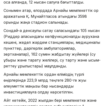
қоса алғанда, 12 нысан салуға бағытталды.
Сонымен қатар, елордада Арнайы мемлекеттік қор
қаражатына Қ. Мұнайтпасов атындағы 3598
орындық жаңа стадион салынады.
Сондай-ақ денсаулық сақтау саласындағы 105 нысан
(Риддер қаласындағы көпфункционалды аурухана
кешені, жедел жәрдем станциялары, медициналық
пункттер, дәрігерлік амбулаториялар,
зертханалар), 162 сумен жабдықтау жүйелері (су
құбыры және тарату желілері, су тарту және қысым-
реттеу құрылыстары) мақұлданды.
Арнайы мемлекеттік қордан еліміздің түрлі
өңірлерінде 223,9 млрд теңгеге 280-ге жуық
әлеуметтік маңызы бар нысандарды
инвестициялауға қолдау көрсетілген.
Айт кетейік, 2022 жылдан бері мемлекетке және