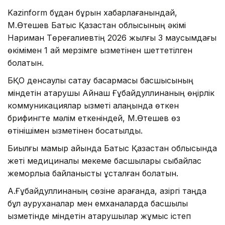
Kazinform бұдан бұрын хабарлағанындай,
М.Өтешев Батыс Қазақстан облысының әкімі
Нариман Төреғалиевтің 2026 жылғы 3 маусымдағы
өкімімен 1 ай мерзімге қызметінен шеттетілген
болатын.
БҚО денсаулық сақтау басқармасы басшысының
міндетін атқарушы Айнаш Ғұбайдуллинаның өңірлік
коммуникациялар қызметі алаңында өткен
брифингте мәлім еткеніндей, М.Өтешев өз
өтінішімен қызметінен босатылды.
Биылғы мамыр айында Батыс Қазақстан облысында
жеті медициналық мекеме басшылары сыбайлас
жемқорлыққа байланысты ұсталған болатын.
А.Ғұбайдуллинаның сөзіне қарағанда, қазіргі таңда
бұл ауруханалар мен емханаларда басшылық
қызметінде міндетін атқарушылар жұмыс істеп