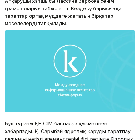
Атқарушы хатшысы Лассина Зербоға сенім
грамоталарын табыс етті. Кездесу барысында
тараптар ортақ мүддеге жататын бірқатар
мәселелерді талқылады.
Бұл туралы ҚР СІМ баспасөз қызметінен
хабарлады. Қ. Сарыбай ядролық қаруды таратпау
режимінің негізгі элементтерінің бірі ретінде Ядролық