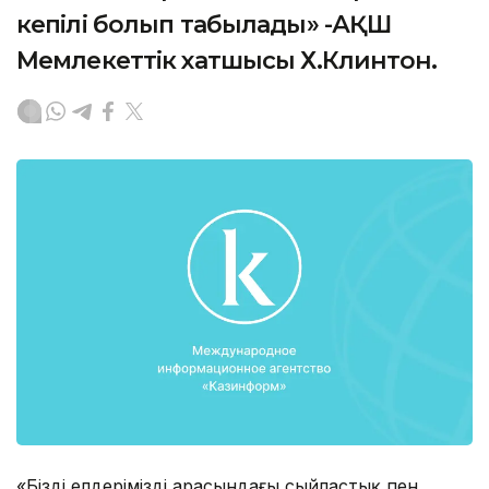
кепілі болып табылады» -АҚШ
Мемлекеттік хатшысы Х.Клинтон.
«Біздің елдеріміздің арасындағы сыйластық пен