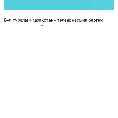
Бұл туралы «Қазақстан» телеарнасына берген
эксклюзивтік сұхбатында осы университеттің
ректоры Виктор Садовничий айтты.
«Біріншіден, «Еуразиялық» деген идеяны
табиғаттың өзі тарту еткен. Қоғам ежелден соған
қарайлас қалыптасқан. Біз байырғы көршілерміз,
осы ересен кеңістікте бірге өмір сүріп келеміз.
Сондықтан Нұрсұлтан Әбішұлы Назарбаевтың 1994
жылы Мәскеу мемлекеттік университетінің
оқытушылары мен студенттері алдында
мәлімделген «Еуразиялық» идеясы бірден құнарлы
топыраққа түсті. Өйткені, біздің елдеріміздің қарым-
қатынасының өзі осы құнарлы алқапқа негізделген»,
- деді Садовничий. .
«Жылдар жылжыған сайын оның жақтаушылары