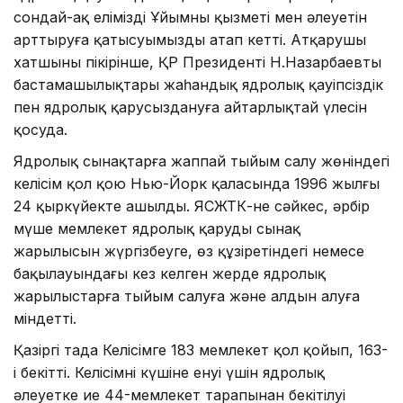
сондай-ақ еліміздің Ұйымның қызметі мен әлеуетін
арттыруға қатысуымызды атап кетті. Атқарушы
хатшының пікірінше, ҚР Президенті Н.Назарбаевтың
бастамашылықтары жаһандық ядролық қауіпсіздік
пен ядролық қарусыздануға айтарлықтай үлесін
қосуда.
Ядролық сынақтарға жаппай тыйым салу жөніндегі
келісім қол қою Нью-Йорк қаласында 1996 жылғы
24 қыркүйекте ашылды. ЯСЖТК-не сәйкес, әрбір
мүше мемлекет ядролық қарудың сынақ
жарылысын жүргізбеуге, өз құзіретіндегі немесе
бақылауындағы кез келген жерде ядролық
жарылыстарға тыйым салуға және алдын алуға
міндетті.
Қазіргі таңда Келісімге 183 мемлекет қол қойып, 163-
і бекітті. Келісімнің күшіне енуі үшін ядролық
әлеуетке ие 44-мемлекет тарапынан бекітілуі