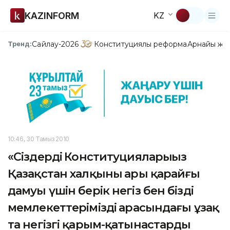
KAZINFORM
KZ
Сайлау-2026
Конституциялық реформа
Арнайы жо
Тренд:
10:46, 30 Тамыз 2010
«Сіздердің Конституцияларыңыз
Қазақстан халқының ары қарайғы
дамуы үшін берік негіз бен біздің
мемлекеттеріміздің арасындағы ұзақ
та негізгі қарым-қатынастардың