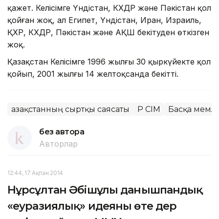
қажет. Келісімге Үндістан, КХДР және Пәкістан қол
қойған жоқ, ал Египет, Үндістан, Иран, Израиль,
ҚХР, КХДР, Пәкістан және АҚШ бекітуден өткізген
жоқ.
Қазақстан Келісімге 1996 жылғы 30 қыркүйекте қол
қойып, 2001 жылғы 14 желтоқсанда бекітті.
Қазақстанның сыртқы саясаты
ҚР СІМ
Басқа мемле
без автора
Авторлар
12:44, 17 Ақпан 2014
Нұрсұлтан Әбішұлы данышпандық
«еуразиялық» идеяны өте дер