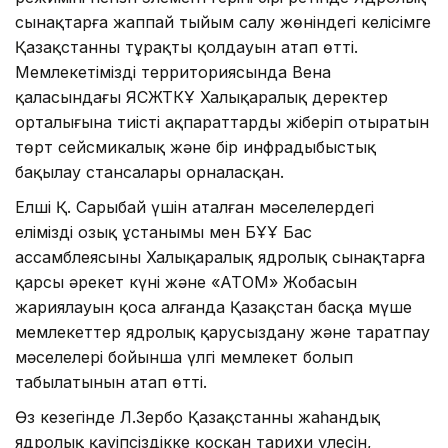
сынақтарға жаппай тыйым салу жөніндегі келісімге
Қазақстанның тұрақты қолдауын атап өтті.
Мемлекетіміздің территориясында Вена
қаласындағы ЯСЖТКҰ Халықаралық деректер
орталығына тиісті ақпараттарды жіберіп отыратын
төрт сейсмикалық және бір инфрадыбыстық
бақылау стансалары орналасқан.
Елші Қ. Сарыбай үшін аталған мәселелердегі
еліміздің озық ұстанымы мен БҰҰ Бас
ассамблеясының Халықаралық ядролық сынақтарға
қарсы әрекет күні және «АТОМ» Жобасын
жариялауын қоса алғанда Қазақстан басқа мүше
мемлекеттер ядролық қарусыздану және таратпау
мәселелері бойынша үлгі мемлекет болып
табылатынын атап өтті.
​Өз кезегінде Л.Зербо Қазақстанның жаһандық
ядролық қауіпсіздікке қосқан тарихи үлесін,