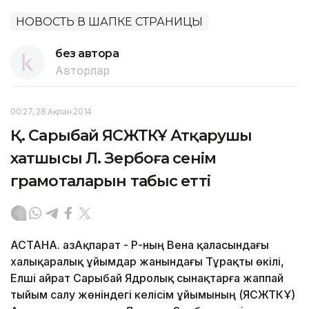
НОВОСТЬ В ШАПКЕ СТРАНИЦЫ
без автора
Авторлар
00:27, 28 Ақпан 2014
Қ. Сарыбай ЯСЖТКҰ Атқарушы
хатшысы Л. Зербоға сенім
грамоталарын табыс етті
АСТАНА. ҚазАқпарат - ҚР-ның Вена қаласындағы
халықаралық ұйымдар жанындағы Тұрақты өкілі,
Елші Қайрат Сарыбай Ядролық сынақтарға жаппай
тыйым салу жөніндегі келісім ұйымының (ЯСЖТКҰ)