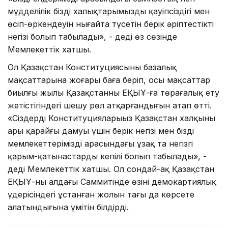
мүдделілік біздің халықтарымыздың қауіпсіздігі мен
өсіп-өркендеуін нығайта түсетін берік әріптестіктің
негізі болып табылады», - деді өз сөзінде
Мемлекеттік хатшы.
Ол Қазақстан Конституциясының базалық
мақсаттарына жоғары баға беріп, осы мақсаттар
биылғы жылы Қазақстанның ЕҚЫҰ-ға төрағалық ету
жетістігіндегі шешу рөл атқарғандығын атап өтті.
«Сіздердің Конституцияларыңыз Қазақстан халқының
ары қарайғы дамуы үшін берік негізі мен біздің
мемлекеттеріміздің арасындағы ұзақ та негізгі
қарым-қатынастардың кепілі болып табылады», -
деді Мемлекеттік хатшы. Ол сондай-ақ Қазақстан
ЕҚЫҰ-ның алдағы Саммитінде өзінің демокартиялық
үдерісіндегі ұстанған жолын тағы да көрсете
алатындығына үмітін білдірді.