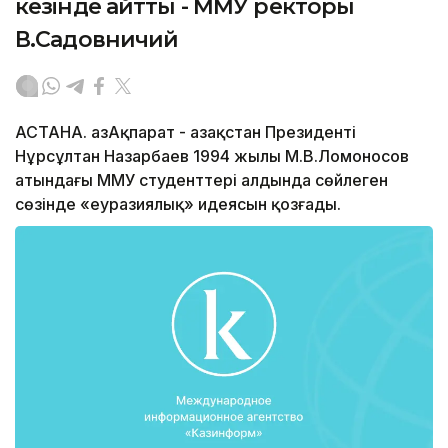
кезінде айтты - ММУ ректоры
В.Садовничий
АСТАНА. ҚазАқпарат - Қазақстан Президенті
Нұрсұлтан Назарбаев 1994 жылы М.В.Ломоносов
атындағы ММУ студенттері алдында сөйлеген
сөзінде «еуразиялық» идеясын қозғады.