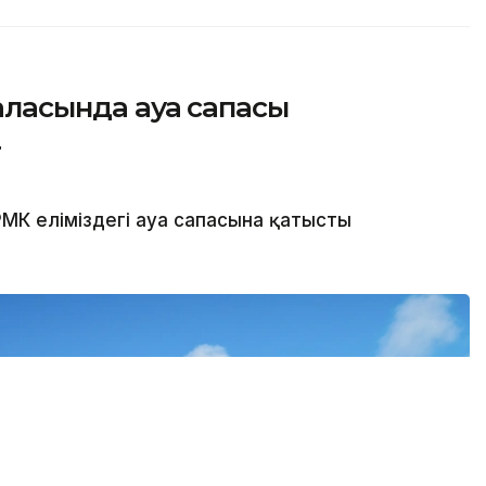
қаласында ауа сапасы
т
МК еліміздегі ауа сапасына қатысты