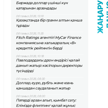
Биржада доллар үшінші күн
қатарынан арзандады
06 тамыз 2026, 13:10
Қазақстанда бір грамм алтын қанша
тұрады
06 тамыз 2026, 11:35
Fitch Ratings агенттігі MyCar Finance
компаниясына халықаралық «B»
кредиттік рейтингін берді
06 тамыз 2026, 10:18
Павлодардағы дрон өндірісі қалай
дамып жатыр: кәсіпорын директоры
түсіндірді
06 тамыз 2026, 08:30
Доллар, еуро, рубль және юань
қаншадан саудаланып жатыр
06 тамыз 2026, 08:00
Пәтерді арзан алып, қымбат сату:
Елімізде флиппинг қалай жұмыс