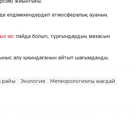
ерсия) жиынтығы.
де елдімекендердегі атмосфералық ауаның
ыз иіс
пайда болып, тұрғындардың мазасын
ыныс алу қиындағанын айтып шағымданды.
а райы
Экология
Метеорологиялық жағдай