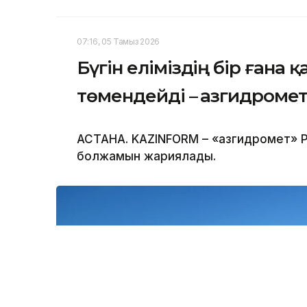
07:16, 05 Тамыз 2026
Бүгін еліміздің бір ғана 
төмендейді – Қазгидроме
АСТАНА. KAZINFORM – «Қазгидромет» Р
болжамын жариялады.