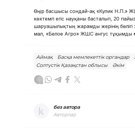
Өңір басшысы сондай-ақ «Кулик Н.П.» 
көктемгі егіс науқаны басталып, 20 пайыз
шаруашылықтың жарамды жерінің бөлігі 
мал, «Белое Агро» ЖШС ангус тұқымды 
Аймақ
Басқа мемлекеттік органдар
Солтүстік Қазақстан облысы
Әкім
без автора
Авторлар