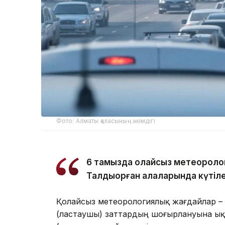
Фото: Алматы қаласының әкімдігі
6 тамызда қолайсыз метеороло
Талдықорған қалаларында күтіле
Қолайсыз метеорологиялық жағдайлар –
(ластаушы) заттардың шоғырлануына ық