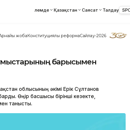
Әлемде
Қазақстан
Саясат
Талдау
SP
Арнайы жоба
Конституциялық реформа
Сайлау-2026
 жұмыстарының барысымен
зақстан облысының әкімі Ерік Сұлтанов
рды. Өңір басшысы бірінші кезекте,
мен танысты.