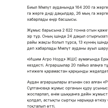
Биыл Мәмлүт ауданында 164 200 га жерге
га жерге дәнді дақылдар, 26 мың га жерг
хабарлады өңір басшысы.
Жұмыс барысына 2 622 тонна отын қажет
әзір тұр. Оның ішінде 24 дақыл отырғызат
райы жақсы болып тұрса, 13 күннің ішінд
деп хабарлады Мәмлүт ауданы ауыл шар
«Ишим Агро Норд» ЖШС аумағында Ерік 
кездесті. Аграршылар 20 пайыз алаңға т
нәтижеге қарамастан қарқынды жеделдете 
Аудан аграршылары атынан сөз алған «
Сұлтановқа жұмыс органын құру ұсыныс
жоспарлап, өнім шыққанға дейін жұмысты
қолдап, астықты сыртқы нарыққа өткізу
тоқталып өтті.