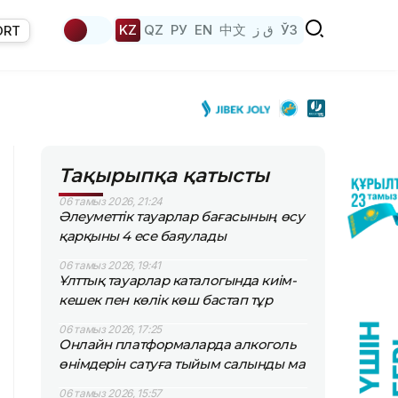
KZ
QZ
РУ
EN
中文
ق ز
ЎЗ
ORT
Тақырыпқа қатысты
06 тамыз 2026, 21:24
Әлеуметтік тауарлар бағасының өсу
қарқыны 4 есе баяулады
06 тамыз 2026, 19:41
Ұлттық тауарлар каталогында киім-
кешек пен көлік көш бастап тұр
06 тамыз 2026, 17:25
Онлайн платформаларда алкоголь
өнімдерін сатуға тыйым салынды ма
06 тамыз 2026, 15:57