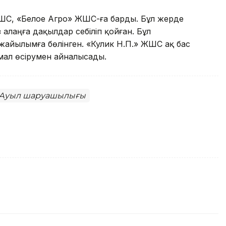
ЖШС, «Белое Агро» ЖШС-ға барды. Бұл жерде
 алаңға дақылдар себіліп қойған. Бұл
жайылымға бөлінген. «Кулик Н.П.» ЖШС ақ бас
мал өсірумен айналысады.
Ауыл шаруашылығы