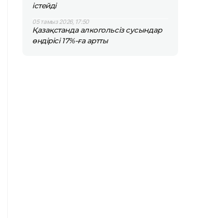
істейді
05 тамыз 2026, 17:50
Қазақстанда алкогольсіз сусындар
өндірісі 17%-ға артты