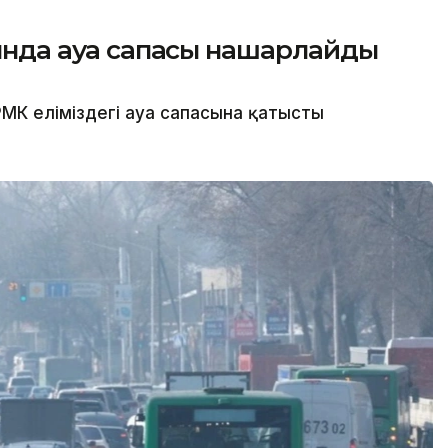
сында ауа сапасы нашарлайды
МК еліміздегі ауа сапасына қатысты