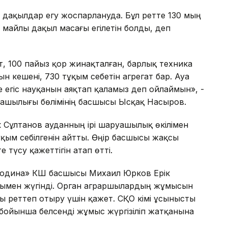
 дақылдар егу жоспарлануда. Бұл ретте 130 мың
е майлы дақыл масағы егілетін болды, деп
, 100 пайыз қор жинақталған, барлық техника
ын кешені, 730 тұқым себетін агрегат бар. Ауа
е егіс науқанын аяқтап қаламыз деп ойлаймын», -
уашылығы бөлімінің басшысы Ысқақ Насыров.
Сұлтанов ауданның ірі шаруашылық өкілімен
ұқым себілгенін айтты. Өңір басшысы жақсы
түсу қажеттігін атап өтті.
Родина» КШ басшысы Михаил Юрков Ерік
ымен жүгінді. Орган аграршылардың жұмысын
 реттеп отыру үшін қажет. СҚО әкімі ұсынысты
 бойынша белсенді жұмыс жүргізіліп жатқанына