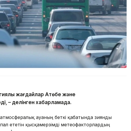
гиялық жағдайлар Ақтөбе және
ді, – делінген хабарламада.
 атмосфералық ауаның беткі қабатында зиянды
пал ететін қысқамерзімді метеофакторлардың