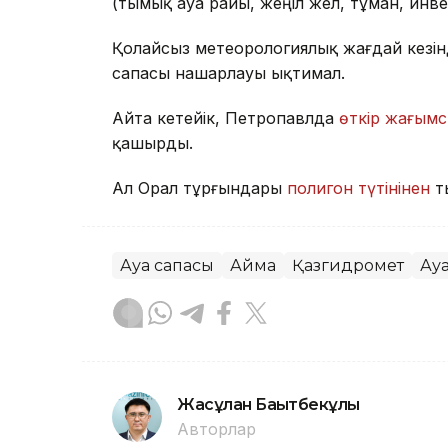
(тымық ауа райы, жеңіл жел, тұман, инв
Қолайсыз метеорологиялық жағдай кезін
сапасы нашарлауы ықтимал.
Айта кетейік, Петропавлда
өткір жағымс
қашырды.
Ал Орал тұрғындары
полигон түтінінен
т
Ауа сапасы
Аймақ
Қазгидромет
Ау
Жасұлан Бақытбекұлы
Авторлар