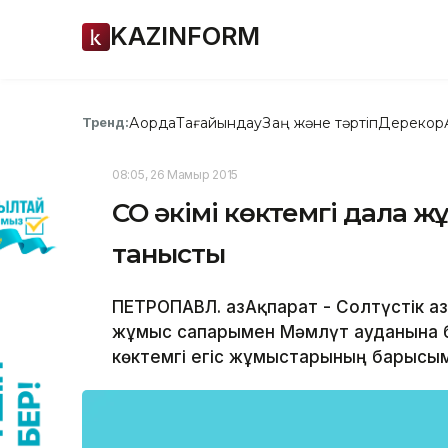
KAZINFORM
Ақорда
Тағайындау
Заң және тәртіп
Дерекқор
Тренд:
08:05, 26 Мамыр 2015
СҚО әкімі көктемгі дала
танысты
ПЕТРОПАВЛ. ҚазАқпарат - Солтүстік Қа
жұмыс сапарымен Мәмлүт ауданына ба
көктемгі егіс жұмыстарының барысы