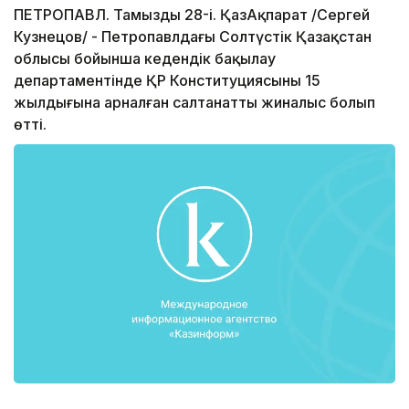
ПЕТРОПАВЛ. Тамыздың 28-і. ҚазАқпарат /Сергей
Кузнецов/ - Петропавлдағы Солтүстік Қазақстан
облысы бойынша кедендік бақылау
департаментінде ҚР Конституциясының 15
жылдығына арналған салтанатты жиналыс болып
өтті.