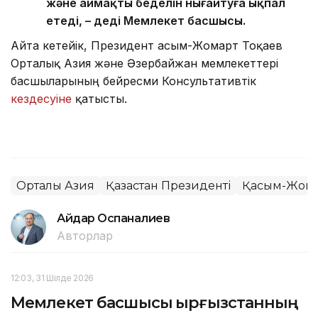
және аймақтың беделін нығайтуға ықпал
етеді, – деді Мемлекет басшысы.
Айта кетейік, Президент Қасым-Жомарт Тоқаев
Орталық Азия және Әзербайжан мемлекеттері
басшыларының бейресми Консультативтік
кездесуіне
қатысты.
Орталық Азия
Қазақстан Президенті
Қасым-Жомар
Айдар Оспаналиев
Авторлар
12:03, 31 Шілде 2026
Мемлекет басшысы Қырғызстанның