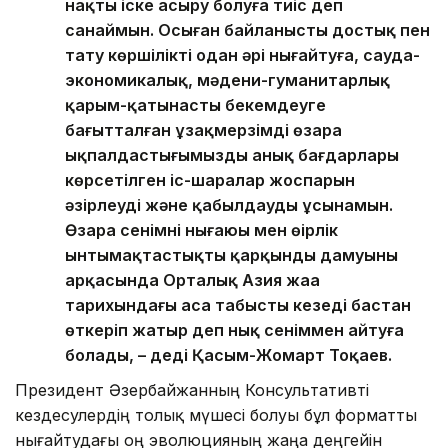
нақты іске асыру болуға тиіс деп
санаймын. Осыған байланысты достық пен
тату көршілікті одан әрі нығайтуға, сауда-
экономикалық, мәдени-гуманитарлық
қарым-қатынасты бекемдеуге
бағытталған ұзақмерзімді өзара
ықпалдастығымыздың анық бағдарлары
көрсетілген іс-шаралар жоспарын
әзірлеуді және қабылдауды ұсынамын.
Өзара сенімнің нығаюы мен өңірлік
ынтымақтастықтың қарқынды дамуының
арқасында Орталық Азия жаңа
тарихындағы аса табысты кезеңді бастан
өткеріп жатыр деп нық сеніммен айтуға
болады, – деді Қасым-Жомарт Тоқаев.
Президент Әзербайжанның Консультативті
кездесулердің толық мүшесі болуы бұл форматты
нығайтудағы оң эволюцияның жаңа деңгейін