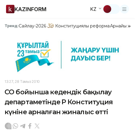
KAZINFORM
KZ
Сайлау-2026
Конституциялық реформа
Арнайы жо
Тренд:
13:27, 28 Тамыз 2010
СҚО бойынша кедендік бақылау
департаметінде ҚР Конституция
күніне арналған жиналыс өтті