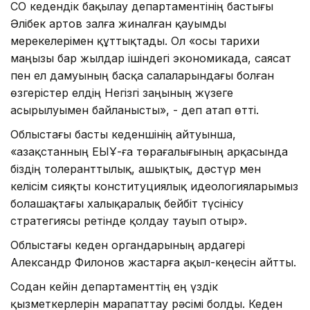
СҚО кедендік бақылау департаментінің бастығы
Әлібек Қартов залға жиналған қауымды
мерекелерімен құттықтады. Ол «осы тарихи
маңызы бар жылдар ішіндегі экономикада, саясат
пен ел дамуының басқа салаларындағы болған
өзгерістер елдің Негізгі заңының жүзеге
асырылуымен байланысты», - деп атап өтті.
Облыстағы басты кеденшінің айтуынша,
«Қазақстанның ЕҚЫҰ-ға төрағалығының арқасында
біздің толеранттылық, ашықтық, дәстүр мен
келісім сияқты конституциялық идеологияларымыз
болашақтағы халықаралық бейбіт түсінісу
стратегиясы ретінде қолдау тауып отыр».
Облыстағы кеден органдарының ардагері
Александр Филонов жастарға ақыл-кеңесін айтты.
Содан кейін департаменттің ең үздік
қызметкерлерін марапаттау рәсімі болды. Кеден