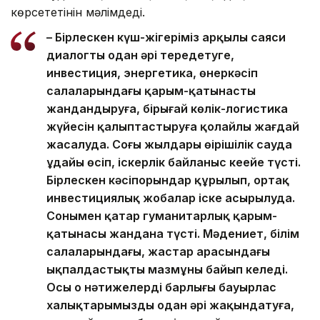
көрсететінін мәлімдеді.
– Бірлескен күш-жігеріміз арқылы саяси
диалогты одан әрі тереңдетуге,
инвестиция, энергетика, өнеркәсіп
салаларындағы қарым-қатынасты
жандандыруға, бірыңғай көлік-логистика
жүйесін қалыптастыруға қолайлы жағдай
жасалуда. Соңғы жылдары өңірішілік сауда
ұдайы өсіп, іскерлік байланыс кеңейе түсті.
Бірлескен кәсіпорындар құрылып, ортақ
инвестициялық жобалар іске асырылуда.
Сонымен қатар гуманитарлық қарым-
қатынасы жандана түсті. Мәдениет, білім
салаларындағы, жастар арасындағы
ықпалдастықтың мазмұны байып келеді.
Осы оң нәтижелердің барлығы бауырлас
халықтарымызды одан әрі жақындатуға,