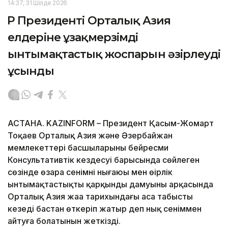
14:37, 31 Шілде 2026
ҚР Президенті Орталық Азия
елдеріне ұзақмерзімді
ынтымақтастық жоспарын әзірлеуді
ұсынды
АСТАНА. KAZINFORM – Президент Қасым-Жомарт
Тоқаев Орталық Азия және Әзербайжан
мемлекеттері басшыларының бейресми
Консультативтік кездесуі барысында сөйлеген
сөзінде өзара сенімнің нығаюы мен өңірлік
ынтымақтастықтың қарқынды дамуының арқасында
Орталық Азия жаңа тарихындағы аса табысты
кезеңді бастан өткеріп жатыр деп нық сеніммен
айтуға болатынын жеткізді.