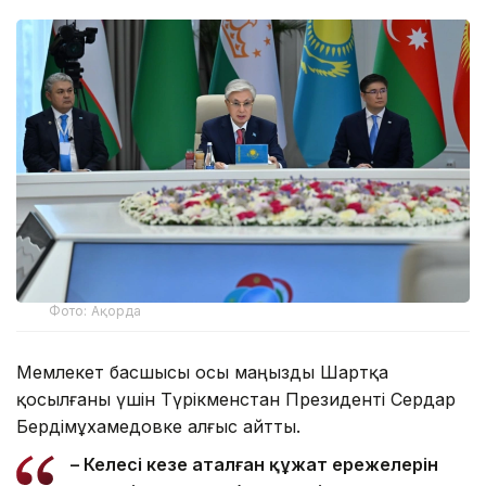
Фото: Ақорда
Мемлекет басшысы осы маңызды Шартқа
қосылғаны үшін Түрікменстан Президенті Сердар
Бердімұхамедовке алғыс айтты.
– Келесі кезең аталған құжат ережелерін