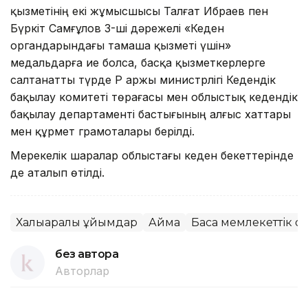
қызметінің екі жұмысшысы Талғат Ибраев пен
Бүркіт Самғұлов 3-ші дәрежелі «Кеден
органдарындағы тамаша қызметі үшін»
медальдарға ие болса, басқа қызметкерлерге
салтанатты түрде ҚР Қаржы министрлігі Кедендік
бақылау комитеті төрағасы мен облыстық кедендік
бақылау департаменті бастығының алғыс хаттары
мен құрмет грамоталары берілді.
Мерекелік шаралар облыстағы кеден бекеттерінде
де аталып өтілді.
Халықаралық ұйымдар
Аймақ
Басқа мемлекеттік о
без автора
Авторлар