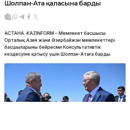
Шолпан-Ата қаласына барды
АСТАНА. KAZINFORM – Мемлекет басшысы
Орталық Азия және Әзербайжан мемлекеттері
басшыларының бейресми Консультативтік
кездесуіне қатысу үшін Шолпан-Атаға барды.