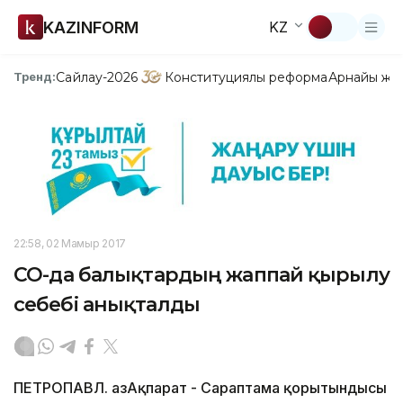
KAZINFORM
KZ
Сайлау-2026
Конституциялық реформа
Арнайы жо
Тренд:
22:58, 02 Мамыр 2017
СҚО-да балықтардың жаппай қырылу
себебі анықталды
ПЕТРОПАВЛ. ҚазАқпарат - Сараптама қорытындысы