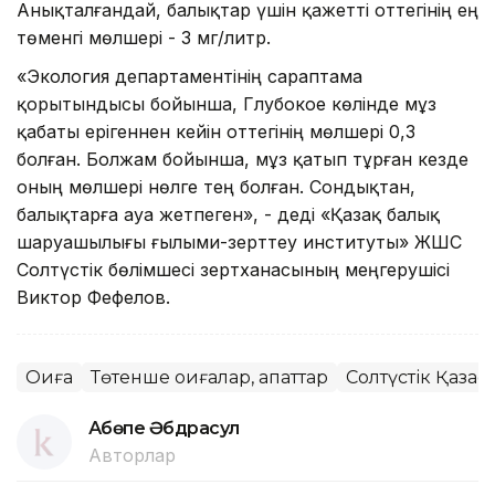
Анықталғандай, балықтар үшін қажетті оттегінің ең
төменгі мөлшері - 3 мг/литр.
«Экология департаментінің сараптама
қорытындысы бойынша, Глубокое көлінде мұз
қабаты ерігеннен кейін оттегінің мөлшері 0,3
болған. Болжам бойынша, мұз қатып тұрған кезде
оның мөлшері нөлге тең болған. Сондықтан,
балықтарға ауа жетпеген», - деді «Қазақ балық
шаруашылығы ғылыми-зерттеу институты» ЖШС
Солтүстік бөлімшесі зертханасының меңгерушісі
Виктор Фефелов.
Оқиға
Төтенше оқиғалар, апаттар
Солтүстік Қазақ
Ақбөпе Әбдрасул
Авторлар