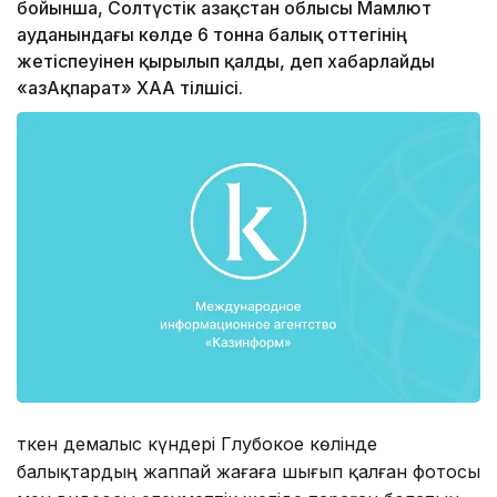
бойынша, Солтүстік Қазақстан облысы Мамлют
ауданындағы көлде 6 тонна балық оттегінің
жетіспеуінен қырылып қалды, деп хабарлайды
«ҚазАқпарат» ХАА тілшісі.
Өткен демалыс күндері Глубокое көлінде
балықтардың жаппай жағаға шығып қалған фотосы