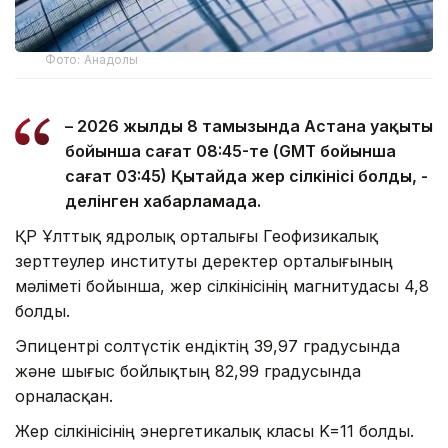
Фото: Анадолы
– 2026 жылдың 8 тамызында Астана уақыты
бойынша сағат 08:45-те (GMT бойынша
сағат 03:45) Қытайда жер сілкінісі болды, -
делінген хабарламада.
ҚР Ұлттық ядролық орталығы Геофизикалық
зерттеулер институты деректер орталығының
мәліметі бойынша, жер сілкінісінің магнитудасы 4,8
болды.
Эпицентрі солтүстік ендіктің 39,97 градусында
және шығыс бойлықтың 82,99 градусында
орналасқан.
Жер сілкінісінің энергетикалық класы K=11 болды.