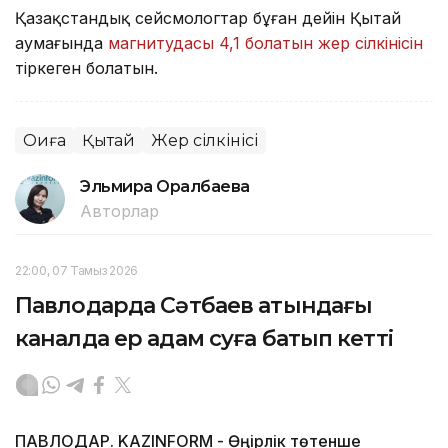
Қазақстандық сейсмологтар бұған дейін Қытай
аумағында
магнитудасы 4,1 болатын жер сілкінісін
тіркеген болатын.
Оқиға
Қытай
Жер сілкінісі
Эльмира Оралбаева
Авторлар
22:00, 07 Тамыз 2026
Павлодарда Сәтбаев атындағы
каналда ер адам суға батып кетті
ПАВЛОДАР. KAZINFORM - Өңірлік төтенше