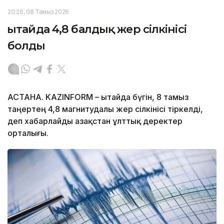
20:26, 08 Тамыз 2026
Қытайда 4,8 балдық жер сілкінісі
болды
АСТАНА. KAZINFORM – Қытайда бүгін, 8 тамыз
таңертең 4,8 магнитудалы жер сілкінісі тіркелді,
деп хабарлайды Қазақстан ұлттық деректер
орталығы.