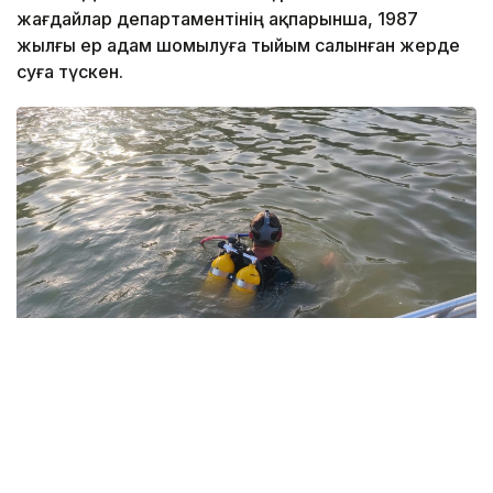
жағдайлар департаментінің ақпарынша, 1987
жылғы ер адам шомылуға тыйым салынған жерде
суға түскен.
Фото: Павлодар облысы ТЖД
Төтенше жағдайлар департаментінің мәліметінше,
жедел-құтқару жасағының құтқарушылары екі