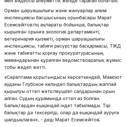
мен видеосы әлеуметтік желіде тараған болатын.
Орман шаруашылығы және жануарлар әлемі
инспекциясы басшысының орынбасары Марат
Есемсейітовтің ақпараты бойынша, балықтар
қырылған орынға экология департаменті,
ветеринария қызметі, орман шаруашылығы
инспекциясы, табиғи ресурстар басқармасы, ТЖД
және табиғатты қорғау прокуратурасының
мамандарынан құралған ведомствоаралық жұмыс
тобы жедел жетті.
«Сараптама қорытындысы көрсеткендей, Мамлют
ауданы Глубокое көліндегі балықтардың жаппай
қырылуы оттегі жетіспеушілігі салдарынан орын
алған. Судың құрамында оттегі аз болған.
Балықтардан ешқандай індет табылмады. Тірі
балықтар да тексерілді, олар да ешқандай ауруға
шалдықпаған», - деді Марат Есемсейітов.