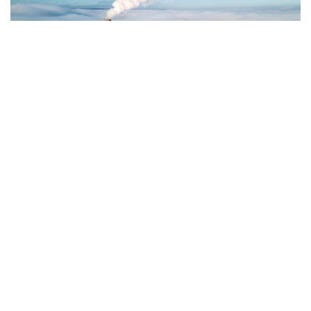
Фото: Magnific.com
5 тамызда қолайсыз метеорологиялық
жағдайлар Ақтөбе қалаласында күтіледі, –
делінген хабарламада.
Қолайсыз метеорологиялық жағдайлар –
атмосфералық ауаның беткі қабатында зиянды
(ластаушы) заттардың шоғырлануына ықпал ететін
қысқамерзімді метеофакторлардың (тымық ауа
райы, жеңіл жел, тұман, инверсия) жиынтығы.
Қолайсыз метеорологиялық жағдай кезінде
елдімекендердегі атмосфералық ауаның сапасы