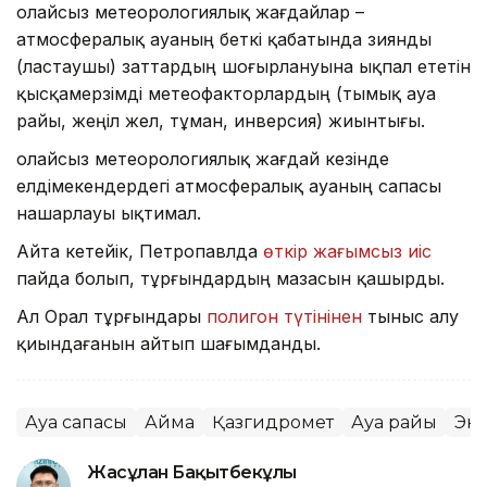
Қолайсыз метеорологиялық жағдайлар –
атмосфералық ауаның беткі қабатында зиянды
(ластаушы) заттардың шоғырлануына ықпал ететін
қысқамерзімді метеофакторлардың (тымық ауа
райы, жеңіл жел, тұман, инверсия) жиынтығы.
Қолайсыз метеорологиялық жағдай кезінде
елдімекендердегі атмосфералық ауаның сапасы
нашарлауы ықтимал.
Айта кетейік, Петропавлда
өткір жағымсыз иіс
пайда болып, тұрғындардың мазасын қашырды.
Ал Орал тұрғындары
полигон түтінінен
тыныс алу
қиындағанын айтып шағымданды.
Ауа сапасы
Аймақ
Қазгидромет
Ауа райы
Эк
Жасұлан Бақытбекұлы