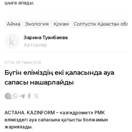
шыға алады.
Аймақ
Экология
Қоғам
Солтүстік Қазақстан об
Зарина Туғанбаева
Авторлар
07:30, 06 Тамыз 2026
Бүгін еліміздің екі қаласында ауа
сапасы нашарлайды
АСТАНА. KAZINFORM – «Қазгидромет» РМК
еліміздегі ауа сапасына қатысты болжамын
жариялады.