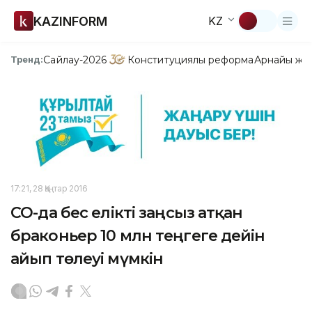
KAZINFORM
KZ
Сайлау-2026
Конституциялық реформа
Арнайы жо
Тренд:
17:21, 28 Қаңтар 2016
СҚО-да бес елікті заңсыз атқан
браконьер 10 млн теңгеге дейін
айып төлеуі мүмкін