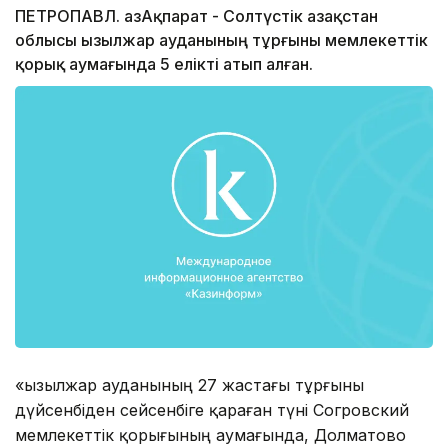
ПЕТРОПАВЛ. ҚазАқпарат - Солтүстік Қазақстан
облысы Қызылжар ауданының тұрғыны мемлекеттік
қорық аумағында 5 елікті атып алған.
«Қызылжар ауданының 27 жастағы тұрғыны
дүйсенбіден сейсенбіге қараған түні Согровский
мемлекеттік қорығының аумағында, Долматово