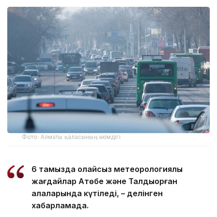
Фото: Алматы қаласының әкімдігі
6 тамызда қолайсыз метеорологиялық
жағдайлар Ақтөбе және Талдықорған
қалаларында күтіледі, – делінген
хабарламада.