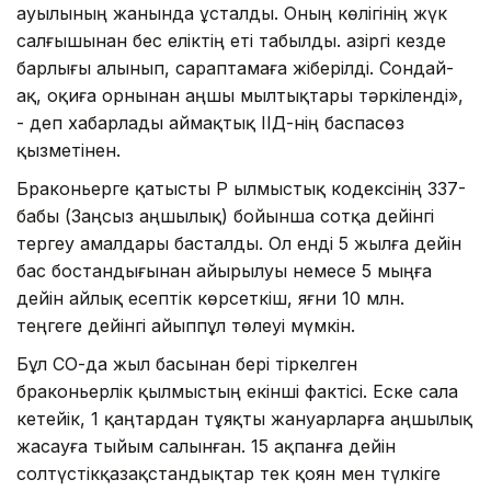
ауылының жанында ұсталды. Оның көлігінің жүк
салғышынан бес еліктің еті табылды. Қазіргі кезде
барлығы алынып, сараптамаға жіберілді. Сондай-
ақ, оқиға орнынан аңшы мылтықтары тәркіленді»,
- деп хабарлады аймақтық ІІД-нің баспасөз
қызметінен.
Браконьерге қатысты ҚР Қылмыстық кодексінің 337-
бабы (Заңсыз аңшылық) бойынша сотқа дейінгі
тергеу амалдары басталды. Ол енді 5 жылға дейін
бас бостандығынан айырылуы немесе 5 мыңға
дейін айлық есептік көрсеткіш, яғни 10 млн.
теңгеге дейінгі айыппұл төлеуі мүмкін.
Бұл СҚО-да жыл басынан бері тіркелген
браконьерлік қылмыстың екінші фактісі. Еске сала
кетейік, 1 қаңтардан тұяқты жануарларға аңшылық
жасауға тыйым салынған. 15 ақпанға дейін
солтүстікқазақстандықтар тек қоян мен түлкіге