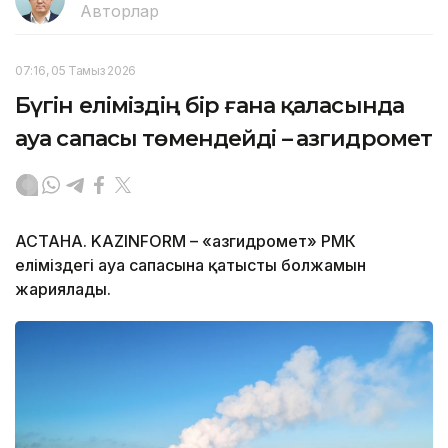
Авторлар
07:16, 05 Тамыз 2026
Бүгін еліміздің бір ғана қаласында
ауа сапасы төмендейді – Қазгидромет
АСТАНА. KAZINFORM – «Қазгидромет» РМК
еліміздегі ауа сапасына қатысты болжамын
жариялады.