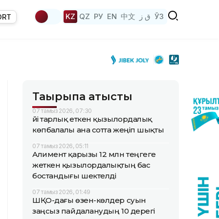
KZ
QZ
РУ
EN
中文
ق ز
ЎЗ
ORT
Тақырыпқа қатысты
07 тамыз 2026, 07:30
Үйі тарлық еткен қызылордалық
көпбалалы ана сотта жеңіп шықты
07 тамыз 2026, 05:11
Алимент қарызы 12 млн теңгеге
жеткен қызылордалықтың бас
бостандығы шектелді
07 тамыз 2026, 01:49
ШҚО-дағы өзен-көлдер суын
заңсыз пайдаланудың 10 дерегі