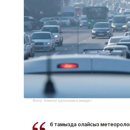
Фото: Алматы қаласының әкімдігі
6 тамызда қолайсыз метеороло