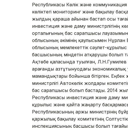
Республикасы Көлiк және коммуникация м
көлiктегі мониторинг және бақылау бас
жылдың қараша айынан бастап осы тағай
инвестиция және даму министрлiгiнiң көл
орталығының бас сарапшысы лауазымында
облысының әкiмiнiң қаулысымен Нұрлан Б
облысының мемлекеттiк сәулет-құрылыс
басшысының мiндетiн атқарушы болып т
Ақтөбе қаласында туылған, Л.Н.Гумилев 
Қарағанды Қазтұтынуодағы экономикалық
мамандықтары бойынша бiтiрген. Еңбек 
министрлiгi Автокөлiк жолдары комитет
бас сарапшысы болып бастады. 2014 жылд
Республикасы инвестиция және даму мин
құрылыс және қайта жаңарту басқармасы
Республикасының Қаржы министрiнiң бұ
қаржылық бақылау комитетiнiң Солтүстi
инспекциясының басшысы болып тағайы