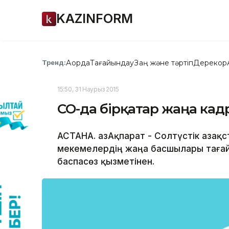
KAZINFORM
Ақорда
Тағайындау
Заң және тәртіп
Дерекқор
Тренд:
15:50, 31 Наурыз 2015
СҚО-да бірқатар жаңа ка
АСТАНА. ҚазАқпарат - Солтүстік Қаза
мекемелердің жаңа басшылары тағайы
баспасөз қызметінен.