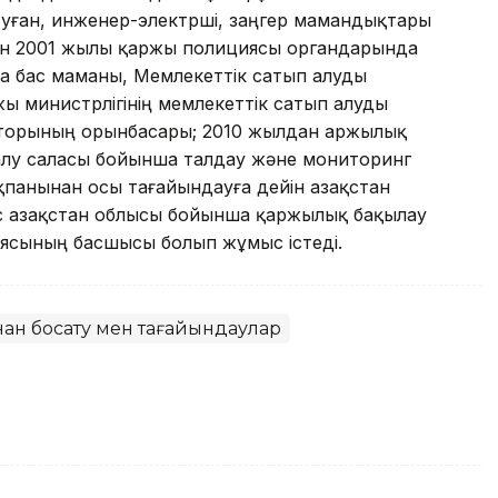
уған, инженер-электршi, заңгер мамандықтары
лын 2001 жылы қаржы полициясы органдарында
а бас маманы, Мемлекеттiк сатып алуды
жы министрлiгiнiң мемлекеттiк сатып алуды
кторының орынбасары; 2010 жылдан Қаржылық
 алу саласы бойынша талдау және мониторинг
панынан осы тағайындауға дейiн Қазақстан
ыс Қазақстан облысы бойынша қаржылық бақылау
ясының басшысы болып жұмыс iстедi.
ан босату мен тағайындаулар