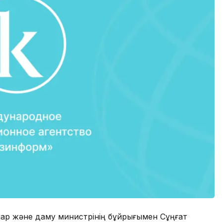
ар және даму министрiнiң бұйрығымен Сұңғат