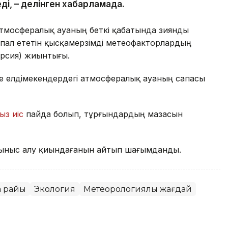
ді, – делінген хабарламада.
атмосфералық ауаның беткі қабатында зиянды
пал ететін қысқамерзімді метеофакторлардың
ерсия) жиынтығы.
де елдімекендердегі атмосфералық ауаның сапасы
ыз иіс
пайда болып, тұрғындардың мазасын
ыныс алу қиындағанын айтып шағымданды.
а райы
Экология
Метеорологиялық жағдай