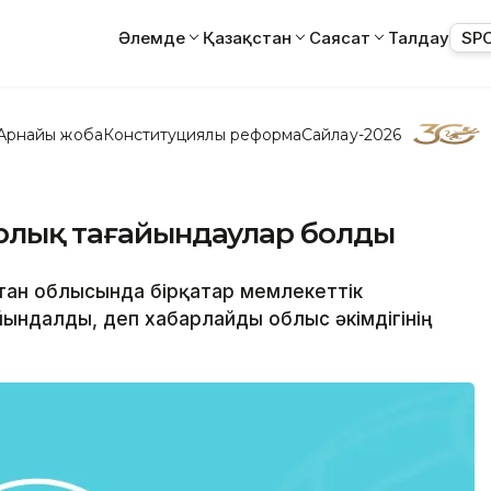
Әлемде
Қазақстан
Саясат
Талдау
SP
Арнайы жоба
Конституциялық реформа
Сайлау-2026
дрлық тағайындаулар болды
қстан облысында бірқатар мемлекеттік
ндалды, деп хабарлайды облыс әкімдігінің