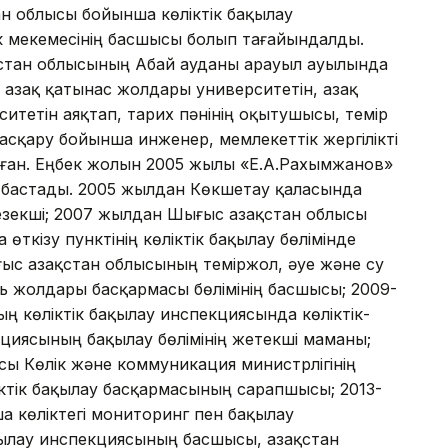
ан облысы бойынша көлiктiк бақылау
к мекемесiнiң басшысы болып тағайындалды.
стан облысының Абай ауданы Қарауыл ауылында
 Қазақ қатынас жолдары университетiн, Қазақ
тетiн аяқтап, тарих пәнiнiң оқытушысы, темiр
қару бойынша инженер, мемлекеттiк жергiлiктi
лған. Еңбек жолын 2005 жылы «Е.А.Рахымжанов»
бастады. 2005 жылдан Көкшетау қаласында
зекшi; 2007 жылдан Шығыс Қазақстан облысы
өткiзу пунктінің көлiктiк бақылау бөлiмiнде
с Қазақстан облысының темiржол, әуе және су
ль жолдары басқармасы бөлiмiнiң басшысы; 2009-
 көлiктiк бақылау инспекциясында көлiктiк-
циясының бақылау бөлiмiнiң жетекшi маманы;
сы Көлiк және коммуникация министрлiгiнiң
iктiк бақылау басқармасының сарапшысы; 2013-
 көлiктегi мониторинг пен бақылау
ылау инспекциясының басшысы, Қазақстан