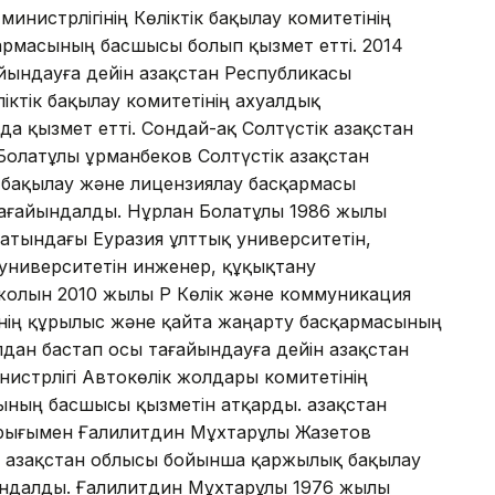
инистрлiгiнiң Көлiктiк бақылау комитетiнiң
қармасының басшысы болып қызмет еттi. 2014
ындауға дейiн Қазақстан Республикасы
iктiк бақылау комитетiнiң ахуалдық
 қызмет еттi. Сондай-ақ Солтүстiк Қазақстан
олатұлы Құрманбеков Солтүстiк Қазақстан
 бақылау және лицензиялау басқармасы
ағайындалды. Нұрлан Болатұлы 1986 жылы
атындағы Еуразия ұлттық университетiн,
 университетiн инженер, құқықтану
жолын 2010 жылы ҚР Көлiк және коммуникация
iнiң құрылыс және қайта жаңарту басқармасының
ан бастап осы тағайындауға дейiн Қазақстан
истрлiгi Автокөлiк жолдары комитетiнiң
ның басшысы қызметiн атқарды. Қазақстан
йрығымен Ғалилитдин Мұхтарұлы Жазетов
к Қазақстан облысы бойынша қаржылық бақылау
ндалды. Ғалилитдин Мұхтарұлы 1976 жылы