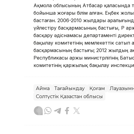
Ақмола облысының Атбасар қаласында т
бойынша жоғары бiлiм алған. Еңбек жо
бастаған. 2006-2010 жылдары аралығынд
үйлестiру басқармасының бастығы, ҚР Қар
басқару әдiснамасы департаментi дире
бақылау комитетiнiң мемлекеттiк сатып
басқармасының бастығы; 2012 жылдың ақ
Республикасы Қаржы министрлiгiнiң Бат
комитетiнiң қаржылық бақылау инспекци
Аймақ
Тағайындау
Қоғам
Лауазымн
Солтүстік Қазақстан облысы