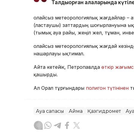
Талдықорған қалаларында күтіле
Қолайсыз метеорологиялық жағдайлар – 
(ластаушы) заттардың шоғырлануына ық
(тымық ауа райы, жеңіл жел, тұман, инв
Қолайсыз метеорологиялық жағдай кезін
нашарлауы ықтимал.
Айта кетейік, Петропавлда
өткір жағымс
қашырды.
Ал Орал тұрғындары
полигон түтінінен
т
Ауа сапасы
Аймақ
Қазгидромет
Ау