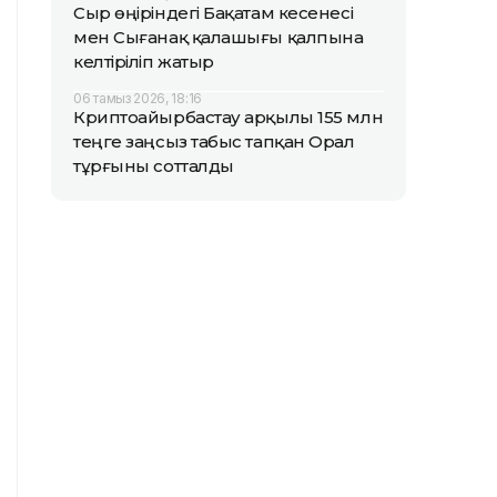
Сыр өңіріндегі Бақатам кесенесі
мен Сығанақ қалашығы қалпына
келтіріліп жатыр
06 тамыз 2026, 18:16
Криптоайырбастау арқылы 155 млн
теңге заңсыз табыс тапқан Орал
тұрғыны сотталды