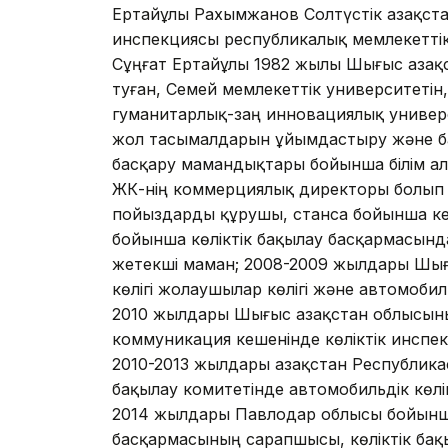
Ертайұлы Рахымжанов Солтүстiк Қазақст
инспекциясы республикалық мемлекеттi
Сұңғат Ертайұлы 1982 жылы Шығыс Қазақ
туған, Семей мемлекеттiк университетiн,
гуманитарлық-заң инновациялық универси
жол тасымалдарын ұйымдастыру және бас
басқару мамандықтары бойынша бiлiм а
ЖК-нiң коммерциялық директоры болып 
пойыздарды құрушы, станса бойынша ке
бойынша көлiктiк бақылау басқармасында 
жетекшi маман; 2008-2009 жылдары Шығы
көлiгi жолаушылар көлiгi және автомоби
2010 жылдары Шығыс Қазақстан облысының
коммуникация кешенiнде көлiктiк инспек
2010-2013 жылдары Қазақстан Республика
бақылау комитетiнде автомобильдiк көл
2014 жылдары Павлодар облысы бойынша
басқармасының сарапшысы, көлiктiк бақ