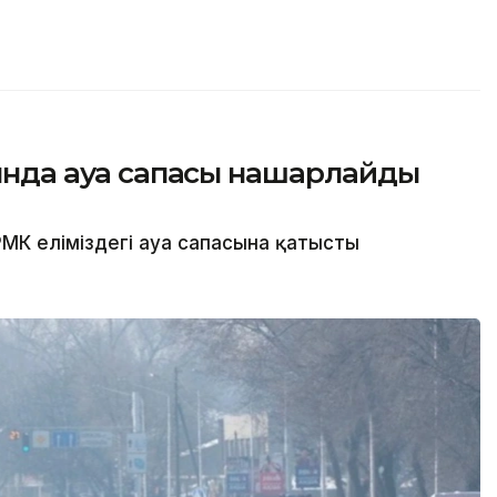
сында ауа сапасы нашарлайды
МК еліміздегі ауа сапасына қатысты