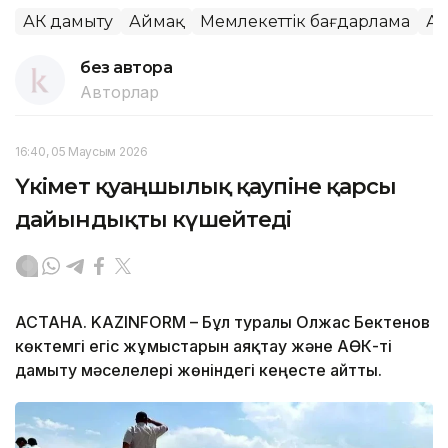
АӨК дамыту
Аймақ
Мемлекеттік бағдарлама
Ау
без автора
Авторлар
16:40, 05 Маусым 2026
Үкімет қуаңшылық қаупіне қарсы
дайындықты күшейтеді
АСТАНА. KAZINFORM – Бұл туралы Олжас Бектенов
көктемгі егіс жұмыстарын аяқтау және АӨК-ті
дамыту мәселелері жөніндегі кеңесте айтты.