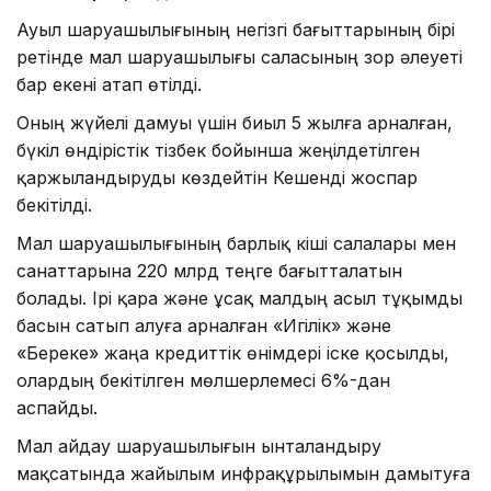
Ауыл шаруашылығының негізгі бағыттарының бірі
ретінде мал шаруашылығы саласының зор әлеуеті
бар екені атап өтілді.
Оның жүйелі дамуы үшін биыл 5 жылға арналған,
бүкіл өндірістік тізбек бойынша жеңілдетілген
қаржыландыруды көздейтін Кешенді жоспар
бекітілді.
Мал шаруашылығының барлық кіші салалары мен
санаттарына 220 млрд теңге бағытталатын
болады. Ірі қара және ұсақ малдың асыл тұқымды
басын сатып алуға арналған «Игілік» және
«Береке» жаңа кредиттік өнімдері іске қосылды,
олардың бекітілген мөлшерлемесі 6%-дан
аспайды.
Мал айдау шаруашылығын ынталандыру
мақсатында жайылым инфрақұрылымын дамытуға