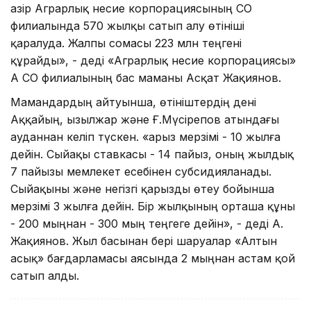
Қазір Аграрлық несие корпорациясының СҚО
филиалында 570 жылқы сатып алу өтініші
қаралуда. Жалпы сомасы 223 млн теңгені
құрайды», - деді «Аграрлық несие корпорациясы»
АҚ СҚО филиалының бас маманы Асқат Жақиянов.
Мамандардың айтуынша, өтініштердің дені
Аққайың, Қызылжар және Ғ.Мүсірепов атындағы
ауданнан келіп түскен. «Қарыз мерзімі - 10 жылға
дейін. Сыйақы ставкасы - 14 пайыз, оның жылдық
7 пайызы мемлекет есебінен субсидияланады.
Сыйақыны және негізгі қарызды өтеу бойынша
мерзімі 3 жылға дейін. Бір жылқының орташа құны
- 200 мыңнан - 300 мың теңгеге дейін», - деді А.
Жақиянов. Жыл басынан бері шаруалар «Алтын
асық» бағдарламасы аясында 2 мыңнан астам қой
сатып алды.