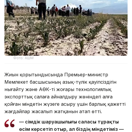
Фото: АШМ
Жиын қорытындысында Премьер-министр
Мемлекет басшысының азық-түлік қауіпсіздігін
нығайту және АӨК-ті жоғары технологиялық
экспорттық салаға айналдыру жөніндегі алға
қойған міндетін жүзеге асыру үшін барлық қажетті
жағдайлар жасалып жатқанын атап өтті.
— Өсімдік шаруашылығы саласы тұрақты
өсім көрсетіп отыр, ал біздің міндетіміз —