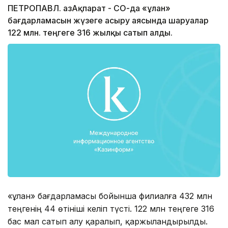
ПЕТРОПАВЛ. ҚазАқпарат - СҚО-да «Құлан»
бағдарламасын жүзеге асыру аясында шаруалар
122 млн. теңгеге 316 жылқы сатып алды.
«Құлан» бағдарламасы бойынша филиалға 432 млн
теңгенің 44 өтініші келіп түсті. 122 млн теңгеге 316
бас мал сатып алу қаралып, қаржыландырылды.