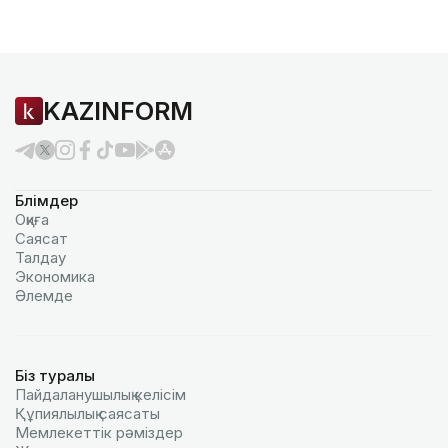
KAZINFORM
Бөлімдер
Оқиға
Саясат
Талдау
Экономика
Әлемде
Біз туралы
Пайдаланушылық келiciм
Құпиялылық саясаты
Мемлекеттік рәміздер