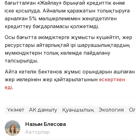
бағытталған «Жайлау» бірыңғай кредиттік өнімі
іске қосылуда. Айналым қаражатын толықтыруға
арналған 5% мөлшерлемемен жеңілдетілген
кредиттеу бағдарламасы қолжетімді.
Осы бағытта әкімдіктерге жұмысты күшейтіп, жер
ресурстары айтарлықтай ірі шаруашылықтардың
мүмкіндіктерін толық көлемде пайдалану
тапсырылды.
Айта кетелік Бектенов жұмыс орындарын ашпаған
жер иелерінен жер қайтарылатынын
ескерткен
еді
.
Үкімет
АӨК дамыту
Қуаңшылық
Экология
Олж
Назым Бөлесова
Авторлар