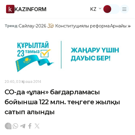
KAZINFORM
KZ
Сайлау-2026
Конституциялық реформа
Арнайы жо
Тренд:
20:40, 03 Қараша 2014
СҚО-да «Құлан» бағдарламасы
бойынша 122 млн. теңгеге жылқы
сатып алынды