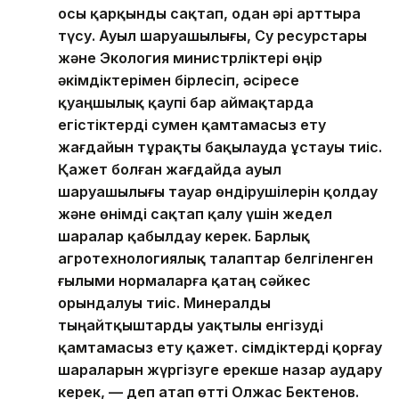
осы қарқынды сақтап, одан әрі арттыра
түсу. Ауыл шаруашылығы, Су ресурстары
және Экология министрліктері өңір
әкімдіктерімен бірлесіп, әсіресе
қуаңшылық қаупі бар аймақтарда
егістіктерді сумен қамтамасыз ету
жағдайын тұрақты бақылауда ұстауы тиіс.
Қажет болған жағдайда ауыл
шаруашылығы тауар өндірушілерін қолдау
және өнімді сақтап қалу үшін жедел
шаралар қабылдау керек. Барлық
агротехнологиялық талаптар белгіленген
ғылыми нормаларға қатаң сәйкес
орындалуы тиіс. Минералды
тыңайтқыштарды уақтылы енгізуді
қамтамасыз ету қажет. Өсімдіктерді қорғау
шараларын жүргізуге ерекше назар аудару
керек, — деп атап өтті Олжас Бектенов.